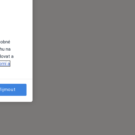
dobné
ahu na
lovat a
omí a
řijmout