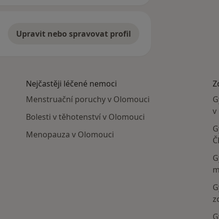
Upravit nebo spravovat profil
Nejčastěji léčené nemoci
Z
Menstruační poruchy v Olomouci
G
v
Bolesti v těhotenství v Olomouci
G
Menopauza v Olomouci
Č
G
m
G
z
G