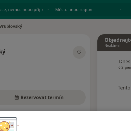
ace, nemoc nebo příjmení
Město nebo region
 Vrublovský
sta
Objednejt
Neaktivní
ký
lizacích
Dnes
6 Srpen
Tento 
Rezervovat termín
dresy
Názory pacientů (4)