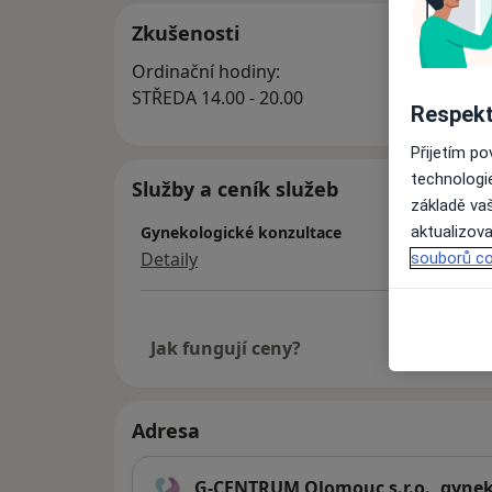
Zkušenosti
Ordinační hodiny:
STŘEDA 14.00 - 20.00
Respekt
Přijetím p
technologi
Služby a ceník služeb
základě vaš
aktualizova
Gynekologické konzultace
Detaily
souborů co
Jak fungují ceny?
Adresa
G-CENTRUM Olomouc s.r.o., gynek