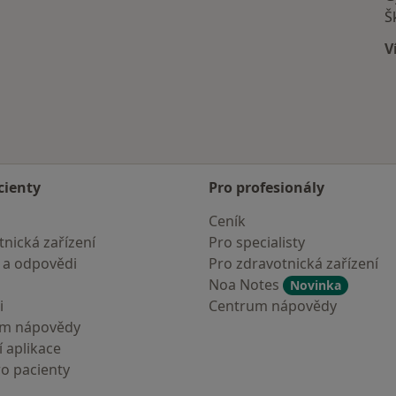
Š
V
cienty
Pro profesionály
Ceník
nická zařízení
Pro specialisty
 a odpovědi
Pro zdravotnická zařízení
Noa Notes
Novinka
i
Centrum nápovědy
um nápovědy
 aplikace
ro pacienty