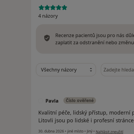
4 názory
Recenze pacientů jsou pro nás důle
zaplatit za odstranění nebo změnu
Hledejte v ná
Pavla
Číslo ověřené
P
Kvalitní péče, lidský přístup, moderní p
Litovli jsou po lidské i profesní stránc
podle názoru uživatele
30. dubna 2026
•
jiné místo
•
Jiný
•
Nahlásit zneužití