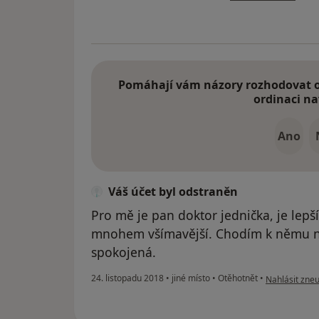
Pomáhají vám názory rozhodovat o 
ordinaci na
Ano
Váš účet byl odstraněn
Pro mě je pan doktor jednička, je lepší
mnohem všímavější. Chodím k němu na
spokojená.
podle názoru 
24. listopadu 2018
•
jiné místo
•
Otěhotnět
•
Nahlásit zneu