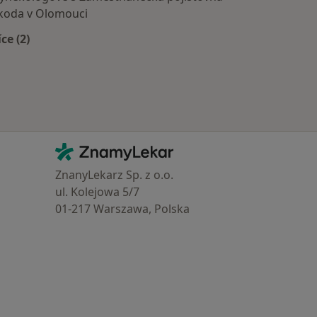
koda v Olomouci
íce (2)
Více v kategorii: Zdravotní pojišťovny
Kontakt
ZnamyLekar - Hlavní stránka
ZnanyLekarz Sp. z o.o.
ul. Kolejowa 5/7
01-217 Warszawa, Polska