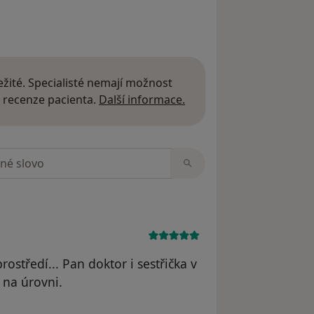
žité. Specialisté nemají možnost
Další informace o názor
 recenze pacienta.
Další informace.
zorech
rostředí... Pan doktor i sestřička v
e na úrovni.
 Pavla