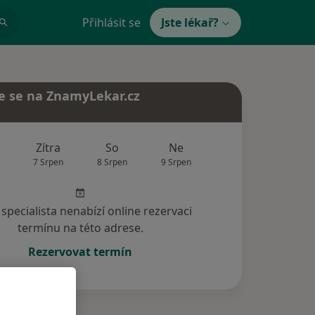
Přihlásit se
Jste lékař?
e se na ZnamyLekar.cz
Zítra
So
Ne
Po
Út
7 Srpen
8 Srpen
9 Srpen
10 Srpen
11 Srp
specialista nenabízí online rezervaci
termínu na této adrese.
Rezervovat termín