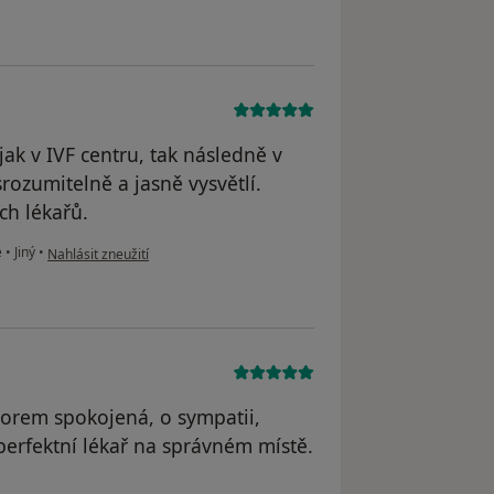
jak v IVF centru, tak následně v
srozumitelně a jasně vysvětlí.
ch lékařů.
podle názoru uživatele J.P
e
•
Jiný
•
Nahlásit zneužití
orem spokojená, o sympatii,
perfektní lékař na správném místě.
E. I. N.