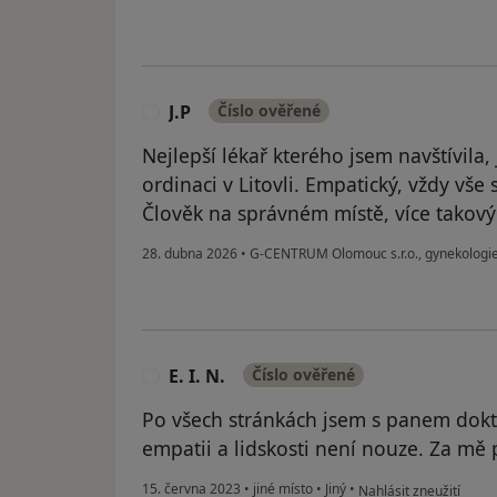
J.P
Číslo ověřené
J
Nejlepší lékař kterého jsem navštívila, 
ordinaci v Litovli. Empatický, vždy vše 
Člověk na správném místě, více takový
28. dubna 2026
•
G-CENTRUM Olomouc s.r.o., gynekologi
E. I. N.
Číslo ověřené
E
Po všech stránkách jsem s panem dokt
empatii a lidskosti není nouze. Za mě 
podle názoru uživatele 
15. června 2023
•
jiné místo
•
Jiný
•
Nahlásit zneužití