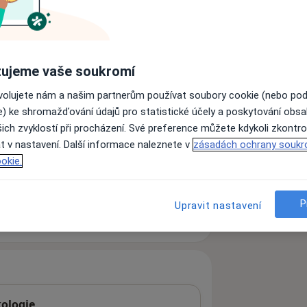
ujeme vaše soukromí
ovolujete nám a našim partnerům používat soubory cookie (nebo po
e) ke shromažďování údajů pro statistické účely a poskytování obs
ich zvyklostí při procházení. Své preference můžete kdykoli zkontro
t v nastavení. Další informace naleznete v
zásadách ochrany soukr
okie.
P
Upravit nastavení
ologie