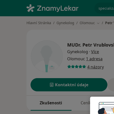
specializ
Hlavní Stránka
Gynekolog
Olomouc
Petr
Změna mě
MUDr.
Petr Vrublovs
o specia
Gynekolog
·
Více
Olomouc
1 adresa
4 názory
Kontaktní údaje
Zkušenosti
Ceník
A