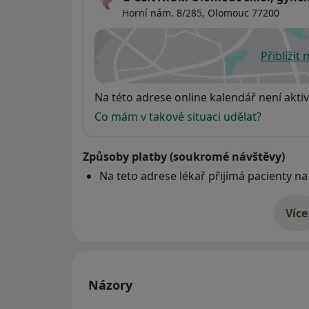
Horní nám. 8/285,
Olomouc
77200
Přiblížit
se
Dostupnost
Na této adrese online kalendář není aktiv
Co mám v takové situaci udělat?
Způsoby platby (soukromé návštěvy)
Na teto adrese lékař přijímá pacienty na
Více
o 
Názory