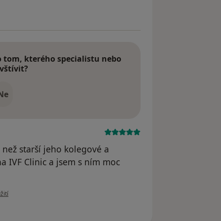
tom, kterého specialistu nebo
vštívit?
Ne
 než starší jeho kolegové a
 IVF Clinic a jsem s ním moc
uživatele Váš účet byl odstraněn
žití