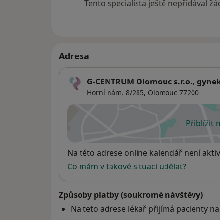
Česká lékařská komora
Tento specialista ještě nepřidával ž
Česká gynekologicko-porodnická společnos
Sdružení soukromých gynekologů ČR
Adresa
Ordinační hodiny:
G-CENTRUM Olomouc s.r.o., gynek
Pondělí 08.00-14.00
Horní nám. 8/285,
Olomouc
77200
Úterý 07.00-16.00
Středa 12.00-19.00
Čtvrtek 13.00-19.00
Přiblížit
se
Pátek 08.00-13.00
Dostupnost
Na této adrese online kalendář není aktiv
Co mám v takové situaci udělat?
Způsoby platby (soukromé návštěvy)
Na teto adrese lékař přijímá pacienty na