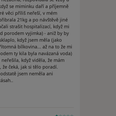
í, když se miminku daří a příjemně
é věci příliš neřeší, v mém
přibrala 21kg a po návštěvě jiné
li strašit hospitalizací, když mi
ed porodem vyjimka) - aniž by by
 sklaplo, když jsem měla (jako
řítomná bílkovina... až na to že mi
chodem ty kila byla navázaná voda)
 neřešila, když viděla, že mám
že čeká, jak si tělo poradí.
 podstatě jsem neměla ani
ásah..
dstraněn