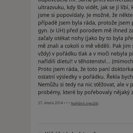
ultrazvuku, kdy šlo vidět, jak se jí líb
jsme si popovídaly. Je možné, že někter
případě jsem byla ráda, protože jsem 
gyn. (v UH) před porodem mě ihned zača
začaly otékat nohy (jako by to byla př
mě znali a cokoli o mě věděli. Pak jim
vždy) v pořádku tlak a v moči nebyla p
nařídili dietu!! v těhotenství... (mimo
Proto jsem ráda, že toto paní doktorka
ostatní výsledky v pořádku. Řekla bych, 
Nemůžu si tedy na nic stěžovat, ale v
probémy, které by pořebovaly nějaký z
podle názoru uživatele Váš účet byl o
27. února 2014
•
•
•
Nahlásit zneužití