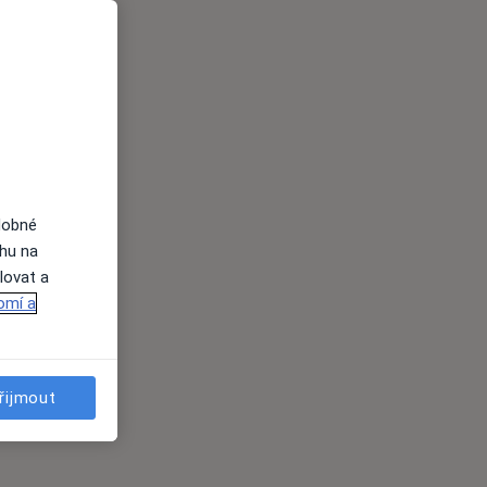
dobné
ahu na
lovat a
omí a
řijmout