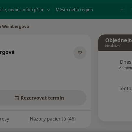
ace, nemoc nebo příjmení
Město nebo region
a Weinbergová
sta
Objednejt
Neaktivní
rgová
lizacích
Dnes
6 Srpen
Tento 
Rezervovat termín
resy
Názory pacientů (46)