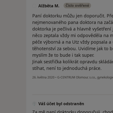
Alžběta M.
Číslo ověřené
A
Paní doktorku můžu jen doporučit. Pře
nejmenovaného pana doktora na začát
doktorka je pečlivá a hlavně vyšetření 
něco zeptala vždy mi odpověděla na mo
péče výborná a na Utz vždy popsala a 
těhotenství za sebou. Uvidíme jak to 
myslím že to bude i tak super.
Jinak sestřička kolikrát opravdu sklád
stíhat, není to jednoduchá práce.
26. května 2020
•
G-CENTRUM Olomouc s.r.o., gynekolog
Váš účet byl odstraněn
Za mě paní doktorku doporučuji. chodim 