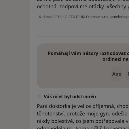
ochotná, zodpoví mé otázky. Všechny p
16. dubna 2018
•
G-CENTRUM Olomouc s.r.o., gynekologi
Pomáhají vám názory rozhodovat o 
ordinaci na
Ano
Váš účet byl odstraněn
Paní doktorka je velice příjemná, cho
těhotenství, protože moje gyn. odešla
nikdy bolestivé, co jsem potřebovala v
odpověděla mi. Sama příliš konverzaci