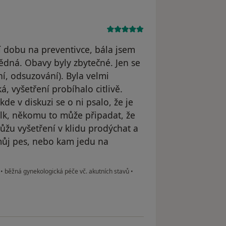
 dobu na preventivce, bála jsem
ědná. Obavy byly zbytečné. Jen se
ní, odsuzování). Byla velmi
, vyšetření probíhalo citlivě.
e v diskuzi se o ni psalo, že je
alk, někomu to může připadat, že
můžu vyšetření v klidu prodýchat a
můj pes, nebo kam jedu na
e
•
běžná gynekologická péče vč. akutních stavů
•