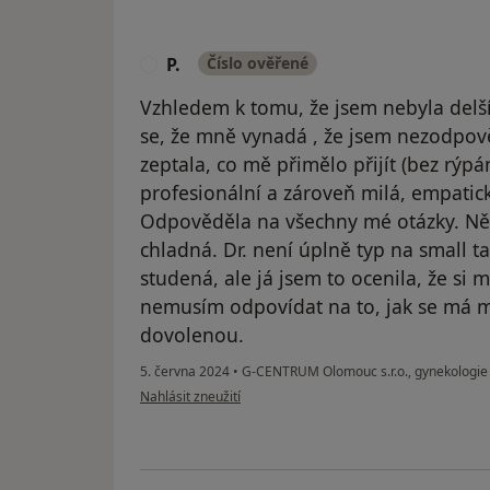
P.
Číslo ověřené
P
Vzhledem k tomu, že jsem nebyla delší
se, že mně vynadá , že jsem nezodpov
zeptala, co mě přimělo přijít (bez rýpá
profesionální a zároveň milá, empatická
Odpověděla na všechny mé otázky. Někd
chladná. Dr. není úplně typ na small t
studená, ale já jsem to ocenila, že si 
nemusím odpovídat na to, jak se má 
dovolenou.
5. června 2024
•
G-CENTRUM Olomouc s.r.o., gynekologi
podle názoru uživatele P.
Nahlásit zneužití