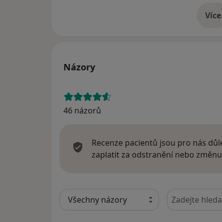
Více
o 
Názory
46 názorů
Recenze pacientů jsou pro nás důle
zaplatit za odstranění nebo změnu
Hledejte v ná