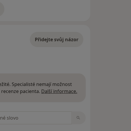
adrese
Přidejte svůj názor
žité. Specialisté nemají možnost
Další informace o názor
 recenze pacienta.
Další informace.
zorech