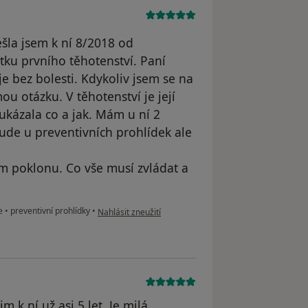
šla jsem k ní 8/2018 od
ku prvního těhotenství. Paní
je bez bolesti. Kdykoliv jsem se na
u otázku. V těhotenství je její
ukázala co a jak. Mám u ní 2
bude u preventivních prohlídek ale
ám poklonu. Co vše musí zvládat a
podle názoru uživatele Alžběta M.
ie
•
preventivní prohlídky
•
Nahlásit zneužití
k ní už asi 5 let. Je milá,