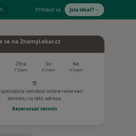
Přihlásit se
Jste lékař?
e se na ZnamyLekar.cz
Zítra
So
Ne
Po
Út
7 Srpen
8 Srpen
9 Srpen
10 Srpen
11 Srp
specialista nenabízí online rezervaci
termínu na této adrese.
Rezervovat termín