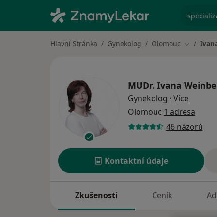
specializ
Hlavní Stránka
Gynekolog
Olomouc
Ivan
Změna mě
MUDr.
Ivana Weinbe
o specia
Gynekolog
·
Více
Olomouc
1 adresa
46 názorů
Kontaktní údaje
Zkušenosti
Ceník
Ad