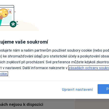
og.
 OÚNZ Karviná, sekundární lékař
ujeme vaše soukromí
sekundární lékař
ovolujete nám a našim partnerům používat soubory cookie (nebo po
ouc, nestátní zdravotnické zařízení
e) ke shromažďování údajů pro statistické účely a poskytování obs
ich zvyklostí při procházení. Své preference můžete kdykoli zkontro
ní nemocnice Olomouc
t v nastavení. Další informace naleznete v
zásadách ochrany soukr
okie.
zkušenostech
í G-Centrum Olomouc s.r.o. -
kou a prenatální péči
P
Upravit nastavení
ách nejsou k dispozici