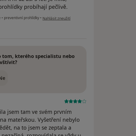
rohlídky probíhají pečlivě.
podle názoru uživatele Váš účet byl odstraněn
e
•
preventivní prohlídky
•
Nahlásit zneužití
tom, kterého specialistu nebo
vštívit?
Ne
dila jsem tam ve svém prvním
 na mateřskou. Vyšetření nebylo
ědět, na to jsem se zeptala a
 nezačíná, rozpovídala se vždy u