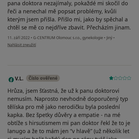
pana doktora nezajímaly, pokaždé mi skočil do
řeči a nenechal mě popsat problémy, kvůli
kterým jsem přišla. Přišlo mi, jako by spěchal a
chtěl se mě co nejdříve zbavit. Přecházím jinam.
11. září 2022
•
G-CENTRUM Olomouc s.r.o., gynekologie
•
Jiný
•
podle názoru uživatele M.
Nahlásit zneužití
V.L.
Číslo ověřené
V
Hrůza, jsem šťastná, že už k panu doktorovi
nemusím. Naprosto nevhodně doporučený typ
tělíska pro mě jako nerodičku byla poslední
kapka. Bez špetky důvěry a empatie - na mé
obtíže s hirsutismem mi pan doktor řekl že to je
lanugo a že to mám jen “v hlavě” (už několik let
si musím holit každý den po ránu tvář jako