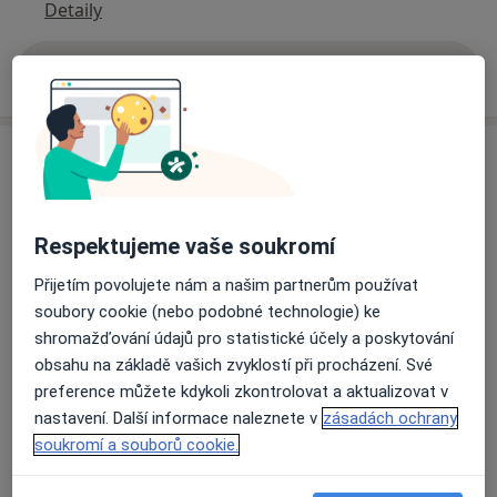
Detaily
Více
o adrese
Názory
Přidejte svůj názor
Respektujeme vaše soukromí
Přijetím povolujete nám a našim partnerům používat
soubory cookie (nebo podobné technologie) ke
19 názorů
shromažďování údajů pro statistické účely a poskytování
obsahu na základě vašich zvyklostí při procházení. Své
Recenze pacientů jsou pro nás důležité.
preference můžete kdykoli zkontrolovat a aktualizovat v
Specialisté nemají možnost zaplatit za
nastavení. Další informace naleznete v
zásadách ochrany
odstranění nebo změnu recenze pacienta.
soukromí a souborů cookie.
Další informace o názorech
Další informace.