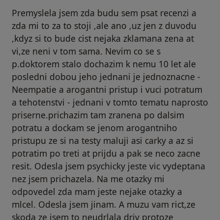
Premyslela jsem zda budu sem psat recenzi a
zda mi to za to stoji ,ale ano ,uz jen z duvodu
,kdyz si to bude cist nejaka zklamana zena at
vi,ze neni v tom sama. Nevim co se s
p.doktorem stalo dochazim k nemu 10 let ale
posledni dobou jeho jednani je jednoznacne -
Neempatie a arogantni pristup i vuci potratum
a tehotenstvi - jednani v tomto tematu naprosto
priserne.prichazim tam zranena po dalsim
potratu a dockam se jenom arogantniho
pristupu ze si na testy maluji asi carky a az si
potratim po treti at prijdu a pak se neco zacne
resit. Odesla jsem psychicky jeste vic vydeptana
nez jsem prichazela. Na me otazky mi
odpovedel zda mam jeste nejake otazky a
mlcel. Odesla jsem jinam. A muzu vam rict,ze
skoda ze jsem to neudrlala driv protoze