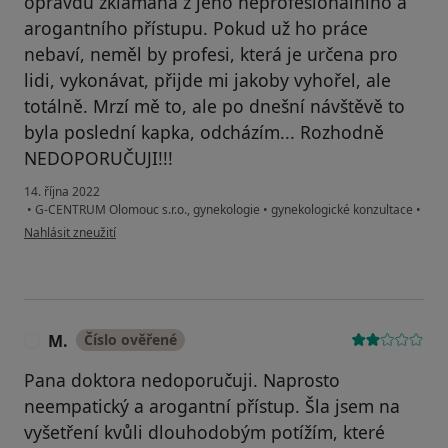
opravdu zklamaná z jeho neprofesionálního a
arogantního přístupu. Pokud už ho práce
nebaví, neměl by profesi, která je určena pro
lidi, vykonávat, přijde mi jakoby vyhořel, ale
totálně. Mrzí mě to, ale po dnešní návštěvě to
byla poslední kapka, odcházím... Rozhodně
NEDOPORUČUJI!!!
14. října 2022
•
G-CENTRUM Olomouc s.r.o., gynekologie
•
gynekologické konzultace
•
podle názoru uživatele E. I. N.
Nahlásit zneužití
M.
Číslo ověřené
M
Pana doktora nedoporučuji. Naprosto
neempatický a arogantní přístup. Šla jsem na
vyšetření kvůli dlouhodobým potížím, které