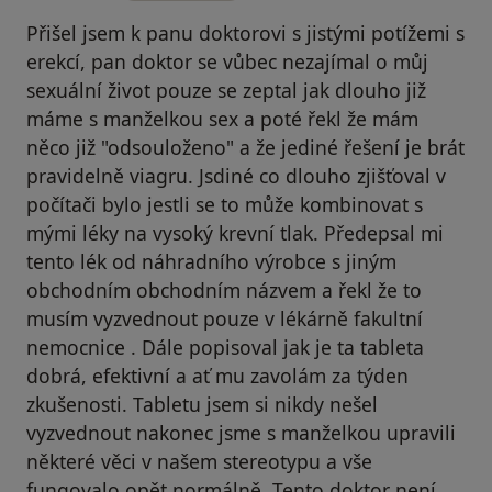
Přišel jsem k panu doktorovi s jistými potížemi s
erekcí, pan doktor se vůbec nezajímal o můj
sexuální život pouze se zeptal jak dlouho již
máme s manželkou sex a poté řekl že mám
něco již "odsouloženo" a že jediné řešení je brát
pravidelně viagru. Jsdiné co dlouho zjišťoval v
počítači bylo jestli se to může kombinovat s
mými léky na vysoký krevní tlak. Předepsal mi
tento lék od náhradního výrobce s jiným
obchodním obchodním názvem a řekl že to
musím vyzvednout pouze v lékárně fakultní
nemocnice . Dále popisoval jak je ta tableta
dobrá, efektivní a ať mu zavolám za týden
zkušenosti. Tabletu jsem si nikdy nešel
vyzvednout nakonec jsme s manželkou upravili
některé věci v našem stereotypu a vše
fungovalo opět normálně. Tento doktor není