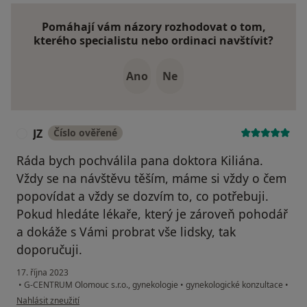
Pomáhají vám názory rozhodovat o tom,
kterého specialistu nebo ordinaci navštívit?
Ano
Ne
JZ
Číslo ověřené
J
Ráda bych pochválila pana doktora Kiliána.
Vždy se na návštěvu těším, máme si vždy o čem
popovídat a vždy se dozvím to, co potřebuji.
Pokud hledáte lékaře, který je zároveň pohodář
a dokáže s Vámi probrat vše lidsky, tak
doporučuji.
17. října 2023
•
G-CENTRUM Olomouc s.r.o., gynekologie
•
gynekologické konzultace
•
podle názoru uživatele JZ
Nahlásit zneužití