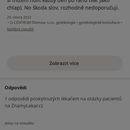
chlap). No škoda slov, rozhodně nedoporučuji.
20. února 2022
•
G-CENTRUM Olomouc s.r.o., gynekologie
•
gynekologické konzultace
•
podle názoru uživatele V.L.
Nahlásit zneužití
Zobrazit více
výše uvedené názory
Odpovědi
1 odpovědí poskytnutých lékařem na otázky pacientů
na ZnamyLekar.cz
dotaz na sexualitu