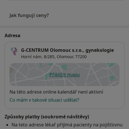
Jak fungují ceny?
Adresa
G-CENTRUM Olomouc s.r.o., gynekologie
Horní nám. 8/285,
Olomouc
77200
Přiblížit mapu
se otevře v nové záložce
Dostupnost
Na této adrese online kalendář není aktivní
Co mám v takové situaci udělat?
Způsoby platby (soukromé návštěvy)
Na teto adrese lékař přijímá pacienty na pojišťovnu