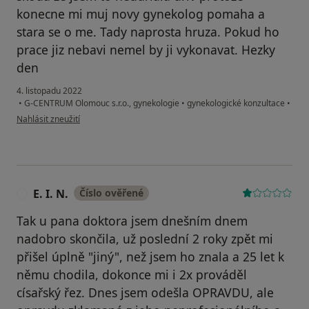
konecne mi muj novy gynekolog pomaha a
stara se o me. Tady naprosta hruza. Pokud ho
prace jiz nebavi nemel by ji vykonavat. Hezky
den
4. listopadu 2022
•
G-CENTRUM Olomouc s.r.o., gynekologie
•
gynekologické konzultace
•
podle názoru uživatele D.L.
Nahlásit zneužití
E. I. N.
Číslo ověřené
E
Tak u pana doktora jsem dnešním dnem
nadobro skončila, už poslední 2 roky zpět mi
přišel úplně "jiný", než jsem ho znala a 25 let k
němu chodila, dokonce mi i 2x prováděl
císařský řez. Dnes jsem odešla OPRAVDU, ale