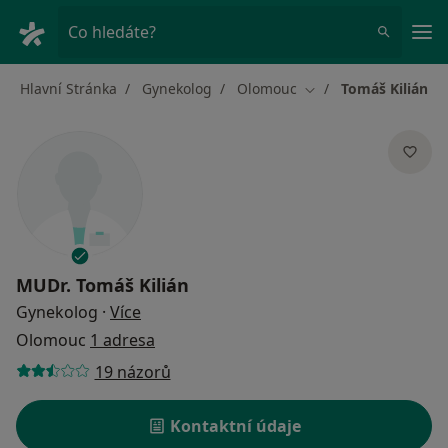
Hla
Co hledáte?
Hlavní Stránka
Gynekolog
Olomouc
Tomáš Kilián
Změna města
MUDr.
Tomáš Kilián
o specializacích
Gynekolog
·
Více
Olomouc
1 adresa
19 názorů
Kontaktní údaje