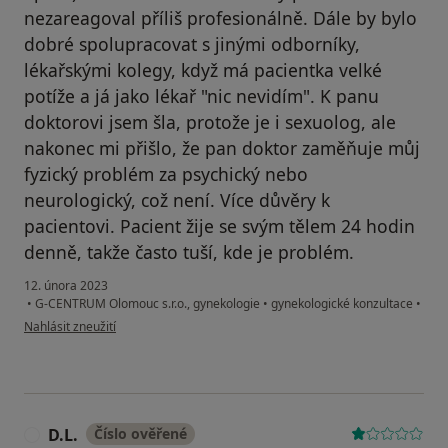
nezareagoval příliš profesionálně. Dále by bylo
dobré spolupracovat s jinými odborníky,
lékařskými kolegy, když má pacientka velké
potíže a já jako lékař "nic nevidím". K panu
doktorovi jsem šla, protože je i sexuolog, ale
nakonec mi přišlo, že pan doktor zaměňuje můj
fyzický problém za psychický nebo
neurologický, což není. Více důvěry k
pacientovi. Pacient žije se svým tělem 24 hodin
denně, takže často tuší, kde je problém.
12. února 2023
•
G-CENTRUM Olomouc s.r.o., gynekologie
•
gynekologické konzultace
•
podle názoru uživatele M.K.
Nahlásit zneužití
D.L.
Číslo ověřené
D