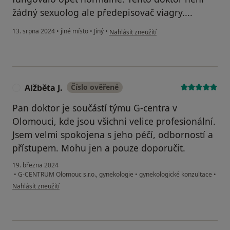
žádný sexuolog ale předepisovač viagry....
podle názoru uživatele Martin
13. srpna 2024
•
jiné místo
•
Jiný
•
Nahlásit zneužití
Alžběta J.
Číslo ověřené
A
Pan doktor je součástí týmu G-centra v
Olomouci, kde jsou všichni velice profesionální.
Jsem velmi spokojena s jeho péčí, odborností a
přístupem. Mohu jen a pouze doporučit.
19. března 2024
•
G-CENTRUM Olomouc s.r.o., gynekologie
•
gynekologické konzultace
•
podle názoru uživatele Alžběta J.
Nahlásit zneužití