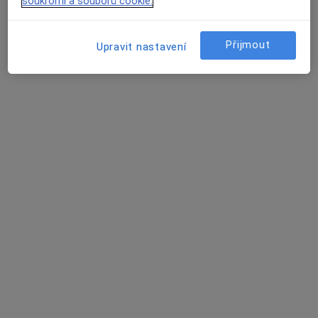
soukromí a souborů cookie.
Nemocnice České Budějovice, a.s.
Tento specialista nenabízí online rezervaci termínu na této adrese.
Přijmout
Upravit nastavení
Rezervovat termín
Marie Nováková
Gastroenterolog
4 názory
Boženy Němcové 54/585, České Budějovice
•
Mapa
Nemocnice České Budějovice, a.s.