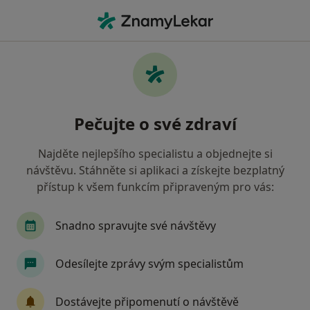
Hla
Gastroenterolog • České Budějovice, jihočeský
Filtry
• 1
Mapa
Doporučení gastroenterologové s Revírní
Pečujte o své zdraví
bratrská pokladna, zdravotní pojišťovna
České Budějovice
Najděte nejlepšího specialistu a objednejte si
Jak řadíme výsledky vyhledávání?
návštěvu. Stáhněte si aplikaci a získejte bezplatný
přístup k všem funkcím připraveným pro vás:
Snadno spravujte své návštěvy
Odesílejte zprávy svým specialistům
Dostávejte připomenutí o návštěvě
Josef Doleček