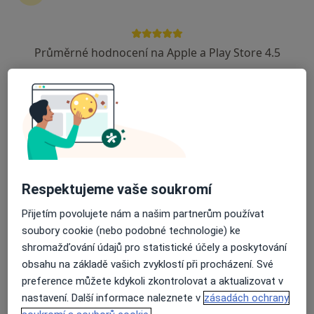
Gastroenterolog
B. Němcové 585/54, České Budějovice
•
Mapa
Průměrné hodnocení na Apple a Play Store 4.5
Nemocnice České Budějovice, a.s.
Tento specialista nenabízí online rezervaci termínu na této adrese.
Rezervovat termín
Respektujeme vaše soukromí
Přijetím povolujete nám a našim partnerům používat
soubory cookie (nebo podobné technologie) ke
shromažďování údajů pro statistické účely a poskytování
obsahu na základě vašich zvyklostí při procházení. Své
MUDr. Zuzana Matznerová
preference můžete kdykoli zkontrolovat a aktualizovat v
Gastroenterolog
nastavení. Další informace naleznete v
zásadách ochrany
B. Němcové 585/54, České Budějovice
•
Mapa