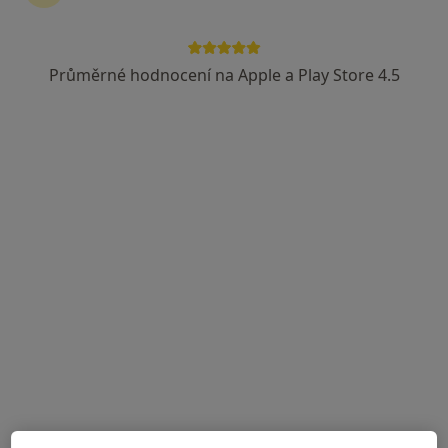
Podbrdská 269, Příbram
•
Mapa
Oblastní nemocnice Příbram, a.s.
Průměrné hodnocení na Apple a Play Store 4.5
Tento specialista nenabízí online rezervaci termínu na této adrese.
Rezervovat termín
MUDr. Iva Štufková
Internista
Podbrdská 269, Příbram
•
Mapa
Oblastní nemocnice Příbram, a.s.