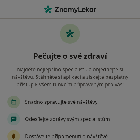
Hla
Internista • Příbram, středočeský
Filtry
• 1
Mapa
Doporučení internisté s Revírní bratrská
Pečujte o své zdraví
pokladna, zdravotní pojišťovna Příbram
Jak řadíme výsledky vyhledávání?
Najděte nejlepšího specialistu a objednejte si
návštěvu. Stáhněte si aplikaci a získejte bezplatný
přístup k všem funkcím připraveným pro vás:
Snadno spravujte své návštěvy
Odesílejte zprávy svým specialistům
Yvona Kasperová
Dostávejte připomenutí o návštěvě
Internista, Gastroenterolog