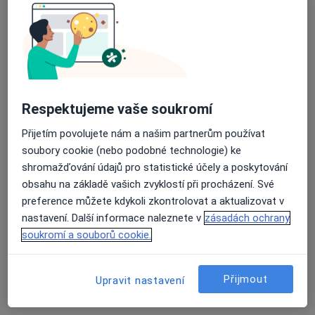
Tento specialista nenabízí online rezervaci termínu na této adrese.
Rezervovat termín
Respektujeme vaše soukromí
Přijetím povolujete nám a našim partnerům používat
soubory cookie (nebo podobné technologie) ke
shromažďování údajů pro statistické účely a poskytování
obsahu na základě vašich zvyklostí při procházení. Své
preference můžete kdykoli zkontrolovat a aktualizovat v
MUDr. Jitka Jakešová
nastavení. Další informace naleznete v
zásadách ochrany
Internista, Onkolog
soukromí a souborů cookie.
Podbrdská 269, Příbram
•
Mapa
Oblastní nemocnice Příbram, a.s.
Přijmout
Upravit nastavení
Tento specialista nenabízí online rezervaci termínu na této adrese.