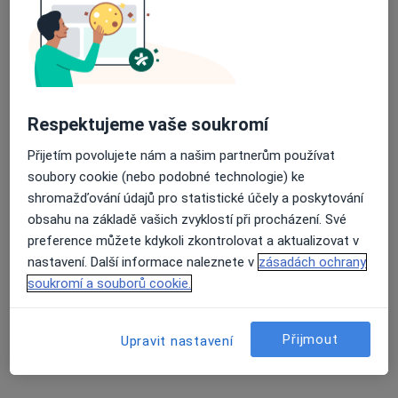
Podbrdská 269, Příbram
•
Mapa
Oblastní nemocnice Příbram, a.s.
Průměrné hodnocení na Apple a Play Store 4.5
Tento specialista nenabízí online rezervaci termínu na této adrese.
Rezervovat termín
Respektujeme vaše soukromí
Přijetím povolujete nám a našim partnerům používat
soubory cookie (nebo podobné technologie) ke
shromažďování údajů pro statistické účely a poskytování
obsahu na základě vašich zvyklostí při procházení. Své
preference můžete kdykoli zkontrolovat a aktualizovat v
nastavení. Další informace naleznete v
zásadách ochrany
soukromí a souborů cookie.
Oblastní nemocnice Příbram, a.s.
Přijmout
·
Více
Neurolog, Internista, Ortoped
Upravit nastavení
Podbrdská 269, Příbram
•
Mapa
Oblastní nemocnice Příbram, a.s.