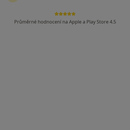
6 názorů
Na Příkopech 103, Příbram
•
Mapa
Průměrné hodnocení na Apple a Play Store 4.5
Ord. prakt. lékaře - stomatologa
Tento specialista nenabízí online rezervaci termínu na této adrese.
Rezervovat termín
Olga Černá
Zubař
Stará Huť 461, Dobříš
•
Mapa