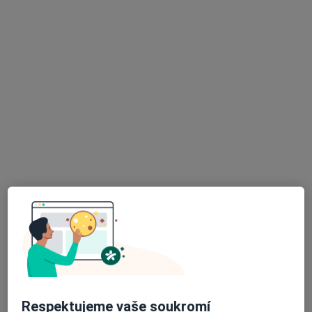
DENTIO Dobříš s.r.o.
Tento specialista nenabízí online rezervaci termínu na této adrese.
Rezervovat termín
Alena Mašková
Zubař
Komenského nám. 96, Rožmitál pod Třemšínem
•
Mapa
Stomatologická laboratoř, v.o.s.
Tento specialista nenabízí online rezervaci termínu na této adrese.
Respektujeme vaše soukromí