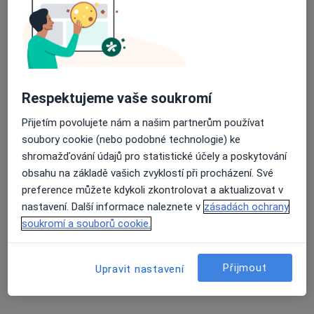
13 názorů
Bulharská 61, Trutnov
•
Mapa
Průměrné hodnocení na Apple a Play Store 4.5
Ordinace rehabilitace a lymfologie
Tento specialista nenabízí online rezervaci termínu na této adrese.
Respektujeme vaše soukromí
Rezervovat termín
Přijetím povolujete nám a našim partnerům používat
soubory cookie (nebo podobné technologie) ke
shromažďování údajů pro statistické účely a poskytování
obsahu na základě vašich zvyklostí při procházení. Své
preference můžete kdykoli zkontrolovat a aktualizovat v
nastavení. Další informace naleznete v
zásadách ochrany
soukromí a souborů cookie.
MUDr. Markéta Tylová
Přijmout
Upravit nastavení
Neurolog
2 názory