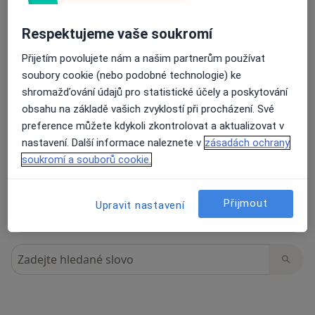
Respektujeme vaše soukromí
13 názorů
Přijetím povolujete nám a našim partnerům používat
soubory cookie (nebo podobné technologie) ke
shromažďování údajů pro statistické účely a poskytování
Recenze pacientů jsou pro nás důležité.
obsahu na základě vašich zvyklostí při procházení. Své
Specialisté nemají možnost zaplatit za
preference můžete kdykoli zkontrolovat a aktualizovat v
odstranění nebo změnu recenze pacienta.
nastavení. Další informace naleznete v
zásadách ochrany
Další informace o názorech
Další informace.
soukromí a souborů cookie.
Přijmout
Upravit nastavení
Hledejte v názorech