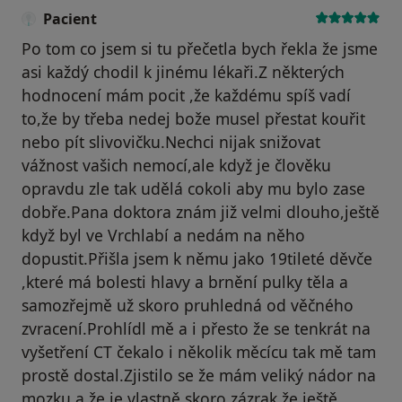
Pacient
Po tom co jsem si tu přečetla bych řekla že jsme
asi každý chodil k jinému lékaři.Z některých
hodnocení mám pocit ,že každému spíš vadí
to,že by třeba nedej bože musel přestat kouřit
nebo pít slivovičku.Nechci nijak snižovat
vážnost vašich nemocí,ale když je člověku
opravdu zle tak udělá cokoli aby mu bylo zase
dobře.Pana doktora znám již velmi dlouho,ještě
když byl ve Vrchlabí a nedám na něho
dopustit.Přišla jsem k němu jako 19tileté děvče
,které má bolesti hlavy a brnění pulky těla a
samozřejmě už skoro pruhledná od věčného
zvracení.Prohlídl mě a i přesto že se tenkrát na
vyšetření CT čekalo i několik měcícu tak mě tam
prostě dostal.Zjistilo se že mám veliký nádor na
mozku a že je vlastně skoro zázrak že ještě