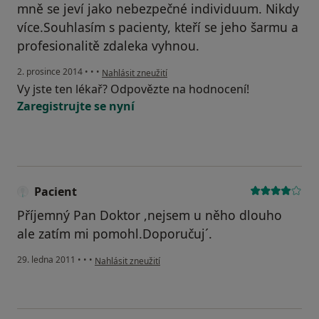
mně se jeví jako nebezpečné individuum. Nikdy
více.Souhlasím s pacienty, kteří se jeho šarmu a
profesionalitě zdaleka vyhnou.
podle názoru uživatele Váš účet byl odstraněn
2. prosince 2014
•
•
•
Nahlásit zneužití
Vy jste ten lékař? Odpovězte na hodnocení!
Zaregistrujte se nyní
Pacient
Příjemný Pan Doktor ,nejsem u něho dlouho
ale zatím mi pomohl.Doporučuj´.
podle názoru uživatele Pacient
29. ledna 2011
•
•
•
Nahlásit zneužití