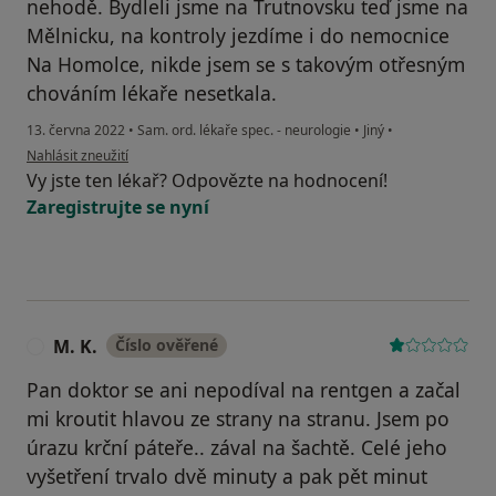
nehodě. Bydleli jsme na Trutnovsku teď jsme na
Mělnicku, na kontroly jezdíme i do nemocnice
Na Homolce, nikde jsem se s takovým otřesným
chováním lékaře nesetkala.
13. června 2022
•
Sam. ord. lékaře spec. - neurologie
•
Jiný
•
podle názoru uživatele J.D.
Nahlásit zneužití
Vy jste ten lékař? Odpovězte na hodnocení!
Zaregistrujte se nyní
M. K.
Číslo ověřené
M
Pan doktor se ani nepodíval na rentgen a začal
mi kroutit hlavou ze strany na stranu. Jsem po
úrazu krční páteře.. zával na šachtě. Celé jeho
vyšetření trvalo dvě minuty a pak pět minut