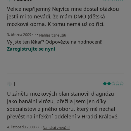
Velice nepříjemný Nejvíce mne dostal otázkou
jestli mi to nevádí, že mám DMO (dětská
mozková obrna. K tomu nemá už co říci.
podle názoru uživatele Pacient
3. března 2009
•
•
•
Nahlásit zneužití
Vy jste ten lékař? Odpovězte na hodnocení!
Zaregistrujte se nyní
l
U zánětu mozkových blan stanovil diagnózu
jako banální virózu, přežila jsem jen díky
specialistovi z jiného oboru, který mě nechal
převést na infekční oddělení v Hradci Králové.
podle názoru uživatele l
4. listopadu 2008
•
•
•
Nahlásit zneužití