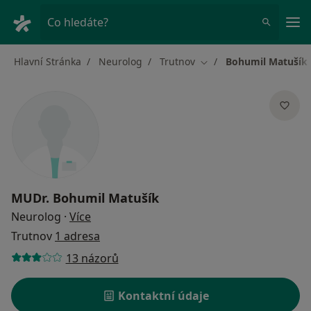
Hla
Co hledáte?
Hlavní Stránka
Neurolog
Trutnov
Bohumil Matušík
Změna města
MUDr.
Bohumil Matušík
o specializacích
Neurolog
·
Více
Trutnov
1 adresa
13 názorů
Kontaktní údaje