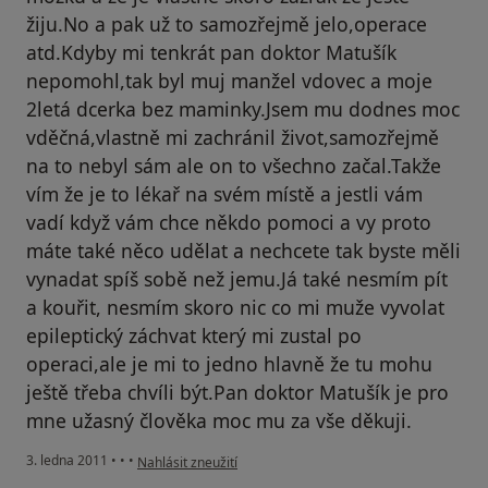
žiju.No a pak už to samozřejmě jelo,operace
atd.Kdyby mi tenkrát pan doktor Matušík
nepomohl,tak byl muj manžel vdovec a moje
2letá dcerka bez maminky.Jsem mu dodnes moc
vděčná,vlastně mi zachránil život,samozřejmě
na to nebyl sám ale on to všechno začal.Takže
vím že je to lékař na svém místě a jestli vám
vadí když vám chce někdo pomoci a vy proto
máte také něco udělat a nechcete tak byste měli
vynadat spíš sobě než jemu.Já také nesmím pít
a kouřit, nesmím skoro nic co mi muže vyvolat
epileptický záchvat který mi zustal po
operaci,ale je mi to jedno hlavně že tu mohu
ještě třeba chvíli být.Pan doktor Matušík je pro
mne užasný člověka moc mu za vše děkuji.
podle názoru uživatele Pacient
3. ledna 2011
•
•
•
Nahlásit zneužití