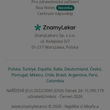
Pro zdravotnická zařízení
Noa Notes
Novinka
Centrum nápovědy
Kontakt
ZnamyLekar - Hlavní stránka
ZnanyLekarz Sp. z o.o.
ul. Kolejowa 5/7
01-217 Warszawa, Polska
se otevře v nové záložce
se otevře v nové záložce
se otevře v nové záložce
se otevře v nové záložce
se otevře v 
se o
Polska
,
Türkiye
,
España
,
Italia
,
Deutschland
,
Česko
,
se otevře v nové záložce
se otevře v nové záložce
se otevře v nové záložce
se otevře v nové záložc
se otevře v 
se ote
Portugal
,
México
,
Chile
,
Brasil
,
Argentina
,
Perú
,
se otevře v nové záložce
Colombia
NAŘÍZENÍ (EU) 2022/2065 (DSA) článek 24: 15.395.179
uživatelů/měsíc - Červen 2026
www.znamylekar.cz © 2026 - Najděte si lékaře a