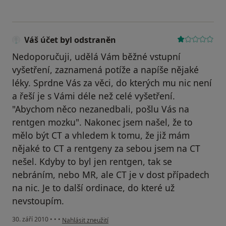
Váš účet byl odstraněn
Nedoporučuji, udělá Vám běžné vstupní
vyšetření, zaznamená potíže a napíše nějaké
léky. Sprdne Vás za věci, do kterých mu nic není
a řeší je s Vámi déle než celé vyšetření.
"Abychom něco nezanedbali, pošlu Vás na
rentgen mozku". Nakonec jsem našel, že to
mělo být CT a vhledem k tomu, že již mám
nějaké to CT a rentgeny za sebou jsem na CT
nešel. Kdyby to byl jen rentgen, tak se
nebráním, nebo MR, ale CT je v dost případech
na nic. Je to další ordinace, do které už
nevstoupím.
podle názoru uživatele Váš účet byl odstraněn
30. září 2010
•
•
•
Nahlásit zneužití