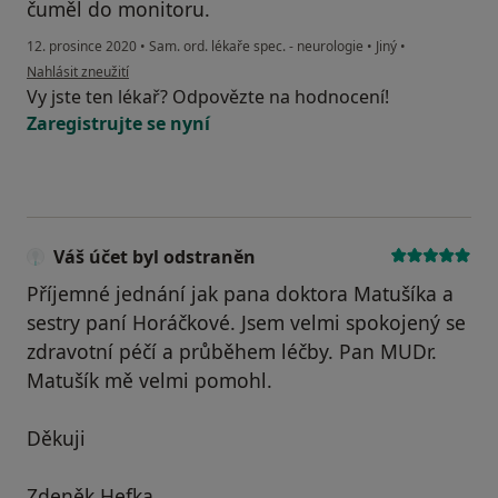
čuměl do monitoru.
12. prosince 2020
•
Sam. ord. lékaře spec. - neurologie
•
Jiný
•
podle názoru uživatele M. K.
Nahlásit zneužití
Vy jste ten lékař? Odpovězte na hodnocení!
Zaregistrujte se nyní
Váš účet byl odstraněn
Příjemné jednání jak pana doktora Matušíka a
sestry paní Horáčkové. Jsem velmi spokojený se
zdravotní péčí a průběhem léčby. Pan MUDr.
Matušík mě velmi pomohl.
Děkuji
Zdeněk Hefka