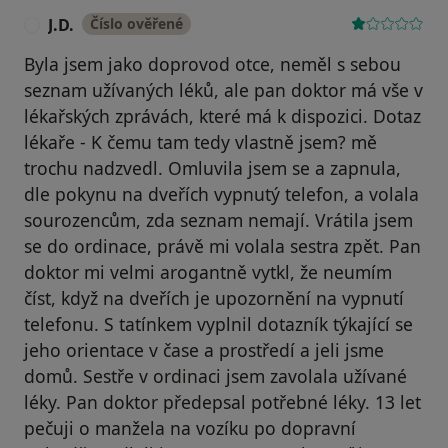
J.D.
Číslo ověřené
J
Byla jsem jako doprovod otce, neměl s sebou
seznam užívaných léků, ale pan doktor má vše v
lékařských zprávách, které má k dispozici. Dotaz
lékaře - K čemu tam tedy vlastně jsem? mě
trochu nadzvedl. Omluvila jsem se a zapnula,
dle pokynu na dveřích vypnutý telefon, a volala
sourozencům, zda seznam nemají. Vrátila jsem
se do ordinace, právě mi volala sestra zpět. Pan
doktor mi velmi arogantně vytkl, že neumím
číst, když na dveřích je upozornění na vypnutí
telefonu. S tatínkem vyplnil dotazník týkající se
jeho orientace v čase a prostředí a jeli jsme
domů. Sestře v ordinaci jsem zavolala užívané
léky. Pan doktor předepsal potřebné léky. 13 let
pečuji o manžela na vozíku po dopravní