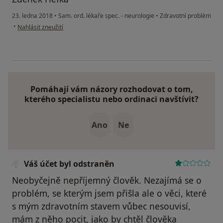
23. ledna 2018
•
Sam. ord. lékaře spec. - neurologie
•
Zdravotní problém
podle názoru uživatele Váš účet byl odstraněn
•
Nahlásit zneužití
Pomáhají vám názory rozhodovat o tom,
kterého specialistu nebo ordinaci navštívit?
Ano
Ne
Váš účet byl odstraněn
Neobyčejně nepříjemný člověk. Nezajímá se o
problém, se kterým jsem přišla ale o věci, které
s mým zdravotním stavem vůbec nesouvisí,
mám z něho pocit, jako by chtěl člověka