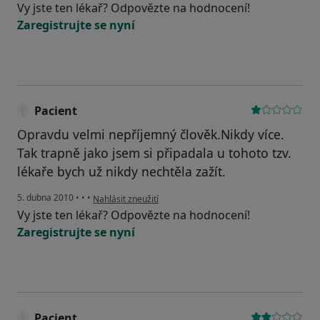
Vy jste ten lékař? Odpovězte na hodnocení!
Zaregistrujte se nyní
Pacient
Opravdu velmi nepříjemný člověk.Nikdy více.
Tak trapně jako jsem si připadala u tohoto tzv.
lékaře bych už nikdy nechtěla zažít.
podle názoru uživatele Pacient
5. dubna 2010
•
•
•
Nahlásit zneužití
Vy jste ten lékař? Odpovězte na hodnocení!
Zaregistrujte se nyní
Pacient