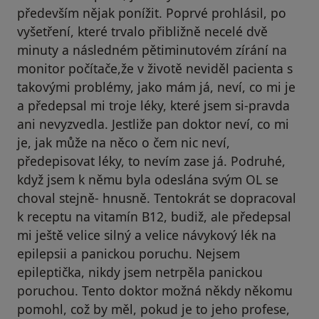
především nějak ponížit. Poprvé prohlásil, po
vyšetření, které trvalo přibližně necelé dvě
minuty a následném pětiminutovém zírání na
monitor počítače,že v životě neviděl pacienta s
takovými problémy, jako mám já, neví, co mi je
a předepsal mi troje léky, které jsem si-pravda
ani nevyzvedla. Jestliže pan doktor neví, co mi
je, jak může na něco o čem nic neví,
předepisovat léky, to nevím zase já. Podruhé,
když jsem k němu byla odeslána svým OL se
choval stejně- hnusně. Tentokrát se dopracoval
k receptu na vitamín B12, budiž, ale předepsal
mi ještě velice silný a velice návykový lék na
epilepsii a panickou poruchu. Nejsem
epileptička, nikdy jsem netrpěla panickou
poruchou. Tento doktor možná někdy někomu
pomohl, což by měl, pokud je to jeho profese,