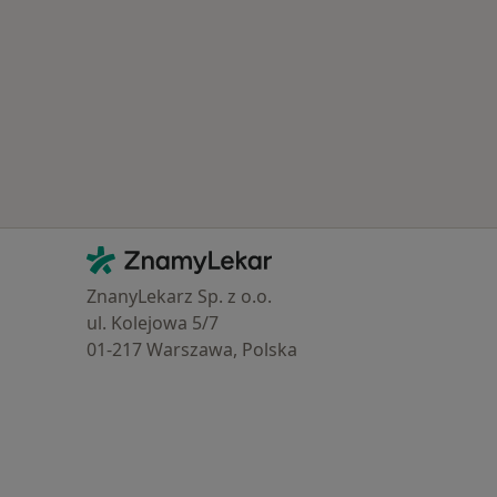
Kontakt
ZnamyLekar - Hlavní stránka
ZnanyLekarz Sp. z o.o.
ul. Kolejowa 5/7
01-217 Warszawa, Polska