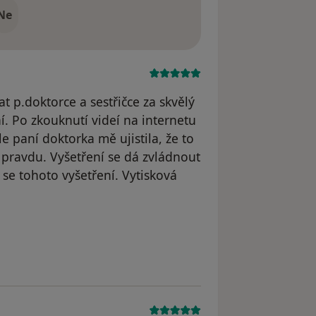
Ne
 p.doktorce a sestřičce za skvělý
í. Po zkouknutí videí na internetu
e paní doktorka mě ujistila, že to
 pravdu. Vyšetření se dá zvládnout
 se tohoto vyšetření. Vytisková
e Danuše Vytisková