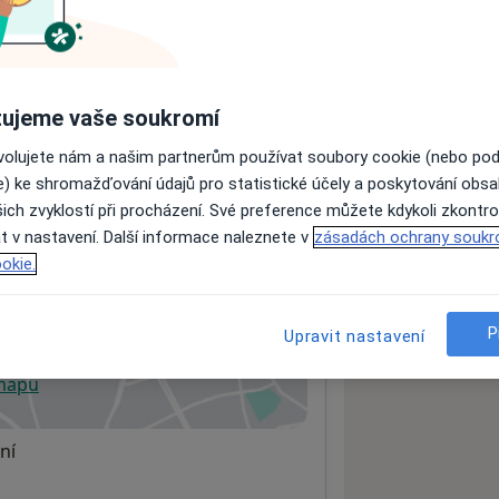
ách nejsou k dispozici
ádné informace o svých službách.
ujeme vaše soukromí
ovolujete nám a našim partnerům používat soubory cookie (nebo po
e) ke shromažďování údajů pro statistické účely a poskytování obs
ich zvyklostí při procházení. Své preference můžete kdykoli zkontro
t v nastavení. Další informace naleznete v
zásadách ochrany soukr
okie.
P
Upravit nastavení
 mapu
 otevře v nové záložce
ní