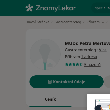
specializ
Hlavní Stránka
Gastroenterolog
Příbram
Změn
MUDr.
Petra Mertov
o 
Gastroenterolog
·
Více
Příbram
1 adresa
5 názorů
Kontaktní údaje
Ceník
Adresy