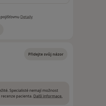
 pojišťovnu
Detaily
adrese
Přidejte svůj názor
žité. Specialisté nemají možnost
Další informace o názor
 recenze pacienta.
Další informace.