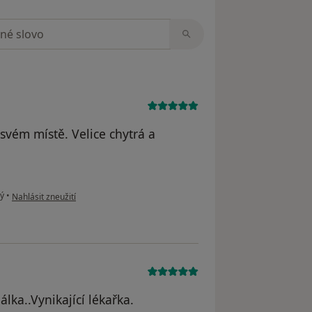
zorech
svém místě. Velice chytrá a
podle názoru uživatele O. Mindlova
ný
•
Nahlásit zneužití
lka..Vynikající lékařka.