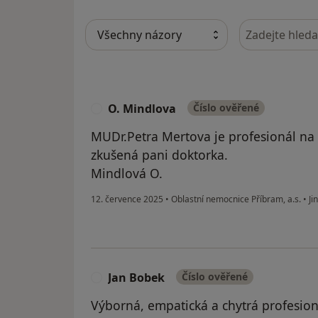
Hledejte v ná
O. Mindlova
Číslo ověřené
O
MUDr.Petra Mertova je profesionál na 
zkušená pani doktorka.
Mindlová O.
12. července 2025
•
Oblastní nemocnice Příbram, a.s.
•
Ji
Jan Bobek
Číslo ověřené
J
Výborná, empatická a chytrá profesioná