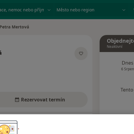
ace, nemoc nebo příjmení
Město nebo region
Petra Mertová
a města
Objednejt
Neaktivní
á
specializacích
Dnes
6 Srpen
Tento 
Rezervovat termín
Názory pacientů (5)