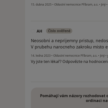
15. dubna 2025
•
Oblastní nemocnice Příbram, a.s.
•
Jiný
AH
Číslo ověřené
A
Neosobni a neprijemny pristup, nedo
V prubehu narocneho zakroku misto e
14. ledna 2023
•
Oblastní nemocnice Příbram, a.s.
•
Jiný
•
Vy jste ten lékař? Odpovězte na hodnocen
Pomáhají vám názory rozhodovat o 
ordinaci na