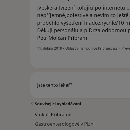
.Veškerá tvrzení kolující po internetu o
nepříjemné,bolestivé a nevím co ješt
proběhlo vyšetření hladce,rychle/10 mi
Děkuji personálu a p.Dr.za odbornou p
Petr Molčan Příbram
11. dubna 2019
•
Oblastní nemocnice Příbram, a.s.
•
Prev
Jste tento lékař?
Související vyhledávání
V okolí Příbramě
Gastroenterologové v Plzni