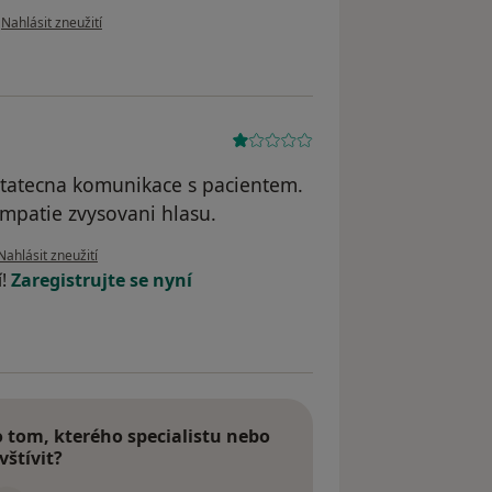
podle názoru uživatele Jan Bobek
•
Nahlásit zneužití
statecna komunikace s pacientem.
mpatie zvysovani hlasu.
podle názoru uživatele AH
Nahlásit zneužití
í!
Zaregistrujte se nyní
tom, kterého specialistu nebo
vštívit?