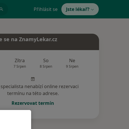
Přihlásit se
Jste lékař?
e se na ZnamyLekar.cz
Zítra
So
Ne
Po
Út
7 Srpen
8 Srpen
9 Srpen
10 Srpen
11 Srp
specialista nenabízí online rezervaci
termínu na této adrese.
Rezervovat termín