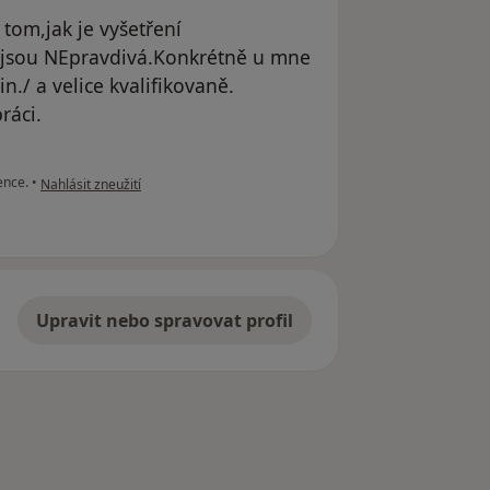
 tom,jak je vyšetření
ě,jsou NEpravdivá.Konkrétně u mne
n./ a velice kvalifikovaně.
ráci.
podle názoru uživatele Váš účet byl odstraněn
ence.
•
Nahlásit zneužití
Upravit nebo spravovat profil