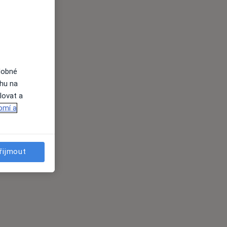
dobné
ahu na
lovat a
omí a
řijmout