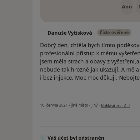
Ano
Danuše Vytisková
Číslo ověřené
D
Dobrý den, chtěla bych tímto poděkovat
profesionální přístup k mému vyšetřen
jsem měla strach a obavy z vyšetření,al
nebude tak hrozné jak ukazují. A měla
i bez injekce. Moc moc děkuji. Nebojte
podle názoru uživatel
10. června 2021
•
jiné místo
•
Jiný
•
Nahlásit zneužití
Váš účet byl odstraněn