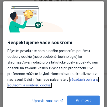
Rezervovat termín
Ceník
Adresy
Názory pacientů
Ceník
Respektujeme vaše soukromí
Informace o službách a cenách nejsou k dispozici
Přijetím povolujete nám a našim partnerům používat
Tento specialista ještě nepřidával žádné informace o
soubory cookie (nebo podobné technologie) ke
svých službách.
shromažďování údajů pro statistické účely a poskytování
obsahu na základě vašich zvyklostí při procházení. Své
preference můžete kdykoli zkontrolovat a aktualizovat v
nastavení. Další informace naleznete v
zásadách ochrany
Adresa
soukromí a souborů cookie.
Fresenius Medical Care - DS, s.r.o.
Podbrdská 269,
Příbram
26101
Přijmout
Upravit nastavení