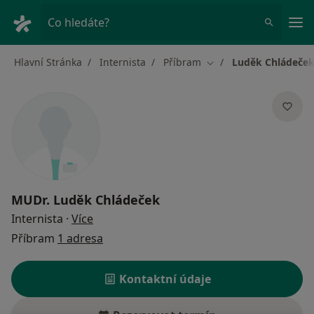
Hla
Co hledáte?
Hlavní Stránka
Internista
Příbram
Luděk Chládeče
Změna města
MUDr.
Luděk Chládeček
o specializacích
Internista
·
Více
Příbram
1 adresa
Kontaktní údaje