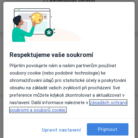
Rezervovat termín
Ceník
Adresy
Názory pacientů
Ceník
Respektujeme vaše soukromí
Informace o službách a cenách nejsou k dispozici
Přijetím povolujete nám a našim partnerům používat
Tento specialista ještě nepřidával žádné informace o
soubory cookie (nebo podobné technologie) ke
svých službách.
shromažďování údajů pro statistické účely a poskytování
obsahu na základě vašich zvyklostí při procházení. Své
preference můžete kdykoli zkontrolovat a aktualizovat v
nastavení. Další informace naleznete v
zásadách ochrany
Adresa
soukromí a souborů cookie.
Oblastní nemocnice Příbram, a.s.
U Nemocnice 84,
Příbram
261 26
Přijmout
Upravit nastavení