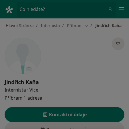
Hla
Co hledáte?
Hlavní Stránka
Internista
Příbram
Jindřich Kaňa
Změna města
Jindřich Kaňa
o specializacích
Internista
·
Více
Příbram
1 adresa
Kontaktní údaje