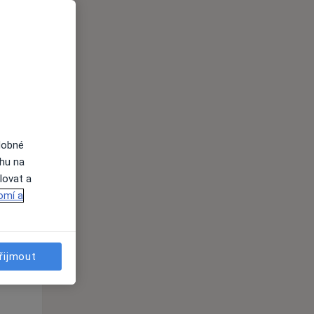
Po
Út
St
10 Srpen
11 Srpen
12 Srpen
i
dobné
ahu na
lovat a
omí a
Po
Út
St
10 Srpen
11 Srpen
12 Srpen
řijmout
i