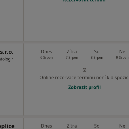
s.r.o.
Dnes
Zítra
So
Ne
6 Srpen
7 Srpen
8 Srpen
9 Srpen
·
atolog
Online rezervace termínu není k dispozic
Zobrazit profil
eplice
Dnes
Zítra
So
Ne