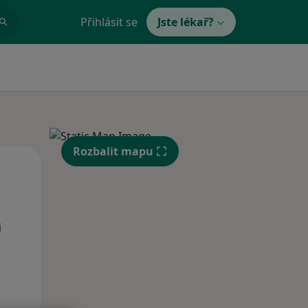
Přihlásit se
Jste lékař?
Rozbalit mapu
Po
Út
St
10 Srpen
11 Srpen
12 Srpen
i