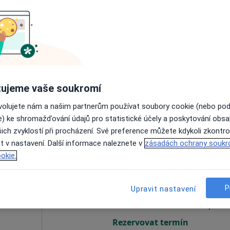
nková
Dnes
Zítra
So
Ne
6 Srpen
7 Srpen
8 Srpen
9 Srpen
Online rezervace termínu není k dispozic
ujeme vaše soukromí
Rezervovat termín
ovolujete nám a našim partnerům používat soubory cookie (nebo po
e) ke shromažďování údajů pro statistické účely a poskytování obs
ich zvyklostí při procházení. Své preference můžete kdykoli zkontro
t v nastavení. Další informace naleznete v
zásadách ochrany soukr
okie.
šová
Dnes
Zítra
So
Ne
6 Srpen
7 Srpen
8 Srpen
9 Srpen
P
Upravit nastavení
Online rezervace termínu není k dispozic
Rezervovat termín