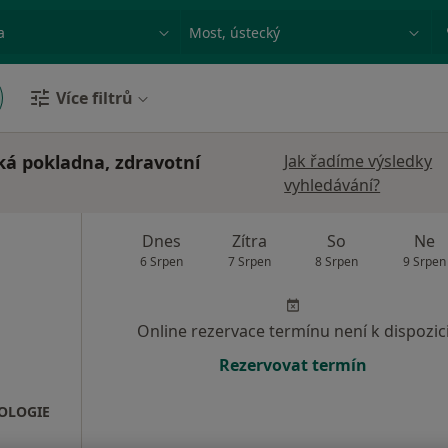
ace, nemoc nebo příjmení
Město nebo region
Více filtrů
ská pokladna, zdravotní
Jak řadíme výsledky
vyhledávání?
Dnes
Zítra
So
Ne
6 Srpen
7 Srpen
8 Srpen
9 Srpen
Online rezervace termínu není k dispozic
Rezervovat termín
OLOGIE