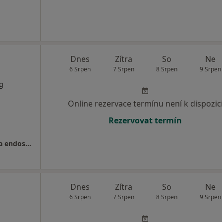
Dnes
Zítra
So
Ne
6 Srpen
7 Srpen
8 Srpen
9 Srpen
og
Online rezervace termínu není k dispozic
Rezervovat termín
Soukromá gastroenterologická ambulance a endoskopie
Dnes
Zítra
So
Ne
6 Srpen
7 Srpen
8 Srpen
9 Srpen