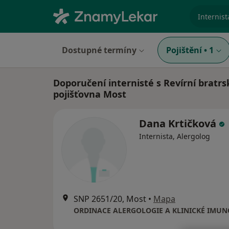
specializ
Dostupné termíny
Pojištění
•
1
Doporučení internisté s Revírní bratr
pojišťovna Most
Dana Krtičková
Internista, Alergolog
SNP 2651/20, Most
•
Mapa
ORDINACE ALERGOLOGIE A KLINICKÉ IMUN