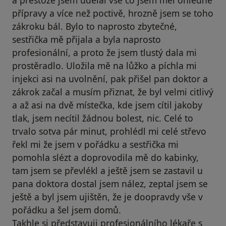
a přestože jsem udělal vše co jsem měl ohledně
přípravy a více než poctivě, hrozně jsem se toho
zákroku bál. Bylo to naprosto zbytečné,
sestřička mě přijala a byla naprosto
profesionální, a proto že jsem tlustý dala mi
prostěradlo. Uložila mě na lůžko a píchla mi
injekci asi na uvolnění, pak přišel pan doktor a
zákrok začal a musím přiznat, že byl velmi citlivý
a až asi na dvě místečka, kde jsem cítil jakoby
tlak, jsem necítil žádnou bolest, nic. Celé to
trvalo sotva pár minut, prohlédl mi celé střevo
řekl mi že jsem v pořádku a sestřička mi
pomohla slézt a doprovodila mě do kabinky,
tam jsem se převlékl a ještě jsem se zastavil u
pana doktora dostal jsem nález, zeptal jsem se
ještě a byl jsem ujištěn, že je doopravdy vše v
pořádku a šel jsem domů.
Takhle si představuji profesionálního lékaře s