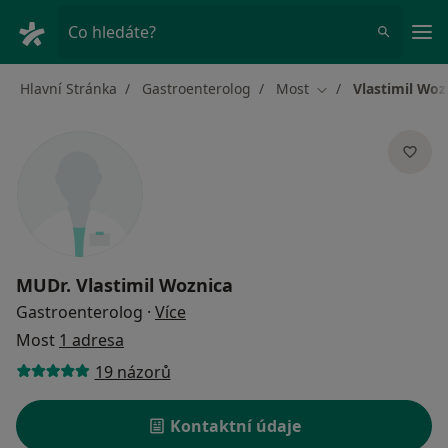
Hla
Co hledáte?
Hlavní Stránka
Gastroenterolog
Most
Vlastimil Woz
Změna města
MUDr.
Vlastimil Woznica
o specializacích
Gastroenterolog
·
Více
Most
1 adresa
19 názorů
Kontaktní údaje