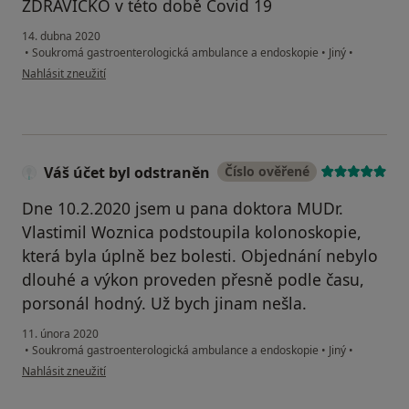
ZDRAVÍČKO v této době Covid 19
14. dubna 2020
•
Soukromá gastroenterologická ambulance a endoskopie
•
Jiný
•
podle názoru uživatele Jana
Nahlásit zneužití
Váš účet byl odstraněn
Číslo ověřené
Dne 10.2.2020 jsem u pana doktora MUDr.
Vlastimil Woznica podstoupila kolonoskopie,
která byla úplně bez bolesti. Objednání nebylo
dlouhé a výkon proveden přesně podle času,
porsonál hodný. Už bych jinam nešla.
11. února 2020
•
Soukromá gastroenterologická ambulance a endoskopie
•
Jiný
•
podle názoru uživatele Váš účet byl odstraněn
Nahlásit zneužití