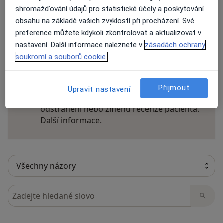
Přidejte svůj názor
shromažďování údajů pro statistické účely a poskytování
obsahu na základě vašich zvyklostí při procházení. Své
preference můžete kdykoli zkontrolovat a aktualizovat v
nastavení. Další informace naleznete v
zásadách ochrany
19 názorů
soukromí a souborů cookie.
Recenze pacientů jsou pro nás důležité.
Přijmout
Upravit nastavení
Specialisté nemají možnost zaplatit za
odstranění nebo změnu recenze pacienta.
Další informace o názorech
Další informace.
Hledejte v názorech