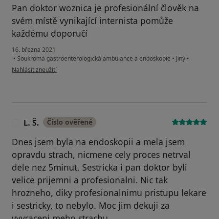
Pan doktor woznica je profesionální člověk na
svém místě vynikající internista pomůže
každému doporučí
16. března 2021
•
Soukromá gastroenterologická ambulance a endoskopie
•
Jiný
•
podle názoru uživatele Vynikající lékař ale i člověk
Nahlásit zneužití
L. Š.
Číslo ověřené
L
Dnes jsem byla na endoskopii a mela jsem
opravdu strach, nicmene cely proces netrval
dele nez 5minut. Sestricka i pan doktor byli
velice prijemni a profesionalni. Nic tak
hrozneho, diky profesionalnimu pristupu lekare
i sestricky, to nebylo. Moc jim dekuji za
vyvraceni meho strachu