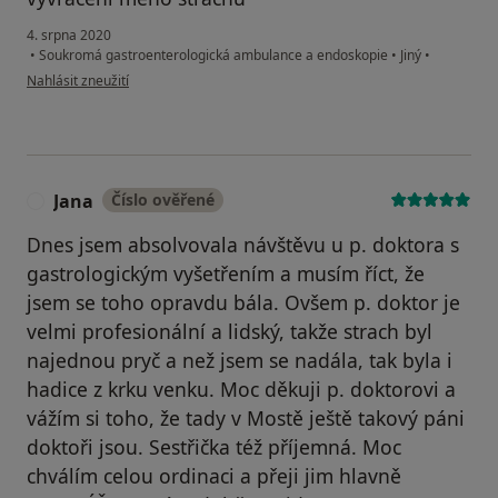
4. srpna 2020
•
Soukromá gastroenterologická ambulance a endoskopie
•
Jiný
•
podle názoru uživatele L. Š.
Nahlásit zneužití
Jana
Číslo ověřené
J
Dnes jsem absolvovala návštěvu u p. doktora s
gastrologickým vyšetřením a musím říct, že
jsem se toho opravdu bála. Ovšem p. doktor je
velmi profesionální a lidský, takže strach byl
najednou pryč a než jsem se nadála, tak byla i
hadice z krku venku. Moc děkuji p. doktorovi a
vážím si toho, že tady v Mostě ještě takový páni
doktoři jsou. Sestřička též příjemná. Moc
chválím celou ordinaci a přeji jim hlavně