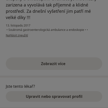
zarizena a vyvolává tak příjemné a klidné
prostředí. Za dnešní vyšetření jim patří mé
velké díky !!!
13. listopadu 2017
•
Soukromá gastroenterologická ambulance a endoskopie
•
•
podle názoru uživatele Váš účet byl odstraněn
Nahlásit zneužití
Zobrazit více
výše uvedené názory
Jste tento lékař?
Upravit nebo spravovat profil