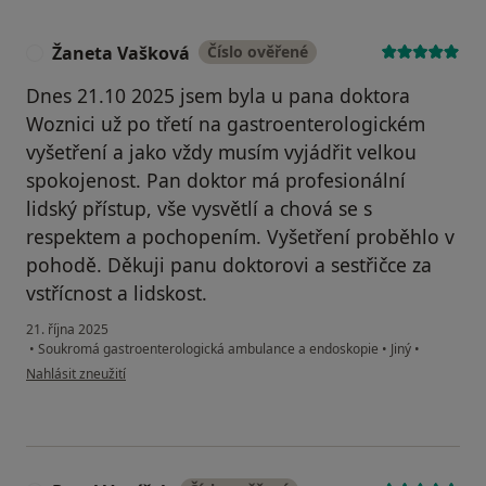
Žaneta Vašková
Číslo ověřené
Ž
Dnes 21.10 2025 jsem byla u pana doktora
Woznici už po třetí na gastroenterologickém
vyšetření a jako vždy musím vyjádřit velkou
spokojenost. Pan doktor má profesionální
lidský přístup, vše vysvětlí a chová se s
respektem a pochopením. Vyšetření proběhlo v
pohodě. Děkuji panu doktorovi a sestřičce za
vstřícnost a lidskost.
21. října 2025
•
Soukromá gastroenterologická ambulance a endoskopie
•
Jiný
•
podle názoru uživatele Žaneta Vašková
Nahlásit zneužití