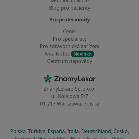
Mobilní aplikace
Blog pro pacienty
Pro profesionály
Ceník
Pro specialisty
Pro zdravotnická zařízení
Noa Notes
Novinka
Centrum nápovědy
Kontakt
ZnamyLekar - Hlavní stránka
ZnanyLekarz Sp. z o.o.
ul. Kolejowa 5/7
01-217 Warszawa, Polska
se otevře v nové záložce
se otevře v nové záložce
se otevře v nové záložce
se otevře v nové záložce
se otevře v 
se o
Polska
,
Türkiye
,
España
,
Italia
,
Deutschland
,
Česko
,
se otevře v nové záložce
se otevře v nové záložce
se otevře v nové záložce
se otevře v nové záložc
se otevře v 
se ote
Portugal
,
México
,
Chile
,
Brasil
,
Argentina
,
Perú
,