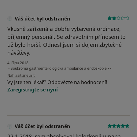
Váš účet byl odstraněn
Vkusně zařízená a dobře vybavená ordinace,
příjemný personál. Se zdravotním přínosem to
už bylo horší. Odnesl jsem si dojem zbytečné
návštěvy.
4. října 2018
•
Soukromá gastroenterologická ambulance a endoskopie
•
•
podle názoru uživatele Váš účet byl odstraněn
Nahlásit zneužití
Vy jste ten lékař? Odpovězte na hodnocení!
Zaregistrujte se nyní
Váš účet byl odstraněn
22.1.2018 jsem absolvoval koloskopii u pana