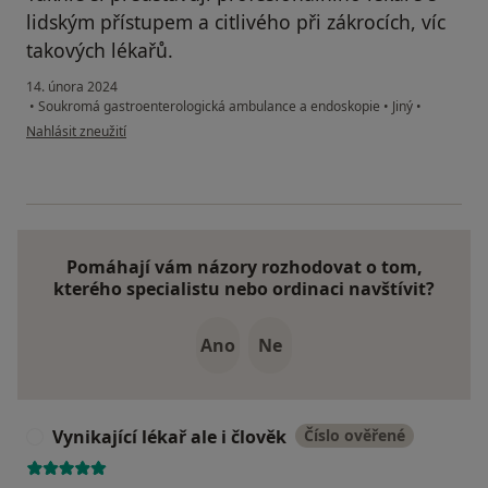
lidským přístupem a citlivého při zákrocích, víc
takových lékařů.
14. února 2024
•
Soukromá gastroenterologická ambulance a endoskopie
•
Jiný
•
podle názoru uživatele Ing. Alexandr Srb
Nahlásit zneužití
Pomáhají vám názory rozhodovat o tom,
kterého specialistu nebo ordinaci navštívit?
Ano
Ne
Vynikající lékař ale i člověk
Číslo ověřené
V