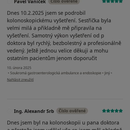
Pavel Vaníček
Číslo ověřené
P
Dnes 10.2.2025 jsem se podrobil
kolonoskopickému vyšetření. Sestřička byla
velmi milá a přikladně mě připravila na
vyšetření. Samotný výkon vyšetření od p
doktora byl rychlý, bezbolestný a profesionálně
vedený. Ještě jednou velice děkuji a mohu
ostatním pacientům jenom doporučit
10. února 2025
•
Soukromá gastroenterologická ambulance a endoskopie
•
Jiný
•
podle názoru uživatele Pavel Vaníček
Nahlásit zneužití
Ing. Alexandr Srb
Číslo ověřené
I
Dnes jsem byl na kolonoskopii u pana doktora