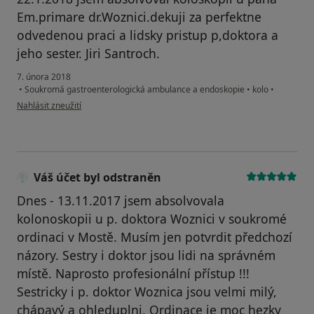
Em.primare dr.Woznici.dekuji za perfektne
odvedenou praci a lidsky pristup p,doktora a
jeho sester. Jiri Santroch.
7. února 2018
•
Soukromá gastroenterologická ambulance a endoskopie
•
kolo
•
podle názoru uživatele Váš účet byl odstraněn
Nahlásit zneužití
Váš účet byl odstraněn
Dnes - 13.11.2017 jsem absolvovala
kolonoskopii u p. doktora Woznici v soukromé
ordinaci v Mostě. Musím jen potvrdit předchozí
názory. Sestry i doktor jsou lidi na správném
místě. Naprosto profesionální přístup !!!
Sestricky i p. doktor Woznica jsou velmi milý,
chápavý a ohleduplni. Ordinace je moc hezky