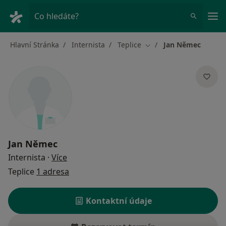
Hla
Co hledáte?
Hlavní Stránka
Internista
Teplice
Jan Němec
Změna města
Jan Němec
o specializacích
Internista
·
Více
Teplice
1 adresa
Kontaktní údaje