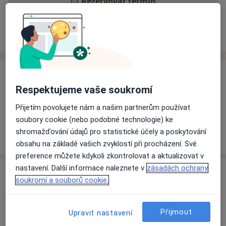
Rezervovat termín
Ceník
Adresy
Názory pacientů
Ceník
Respektujeme vaše soukromí
Informace o službách a cenách nejsou k dispozici
Přijetím povolujete nám a našim partnerům používat
Tento specialista ještě nepřidával žádné informace o
soubory cookie (nebo podobné technologie) ke
svých službách.
shromažďování údajů pro statistické účely a poskytování
obsahu na základě vašich zvyklostí při procházení. Své
preference můžete kdykoli zkontrolovat a aktualizovat v
nastavení. Další informace naleznete v
zásadách ochrany
Adresa
soukromí a souborů cookie.
Ordinace
Teplice
Přijmout
Upravit nastavení