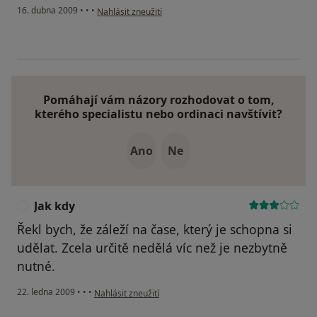
podle názoru uživatele Qaker
16. dubna 2009
•
•
•
Nahlásit zneužití
Pomáhají vám názory rozhodovat o tom,
kterého specialistu nebo ordinaci navštívit?
Ano
Ne
Jak kdy
J
Řekl bych, že záleží na čase, který je schopna si
udělat. Zcela určitě nedělá víc než je nezbytně
nutné.
podle názoru uživatele Jak kdy
22. ledna 2009
•
•
•
Nahlásit zneužití