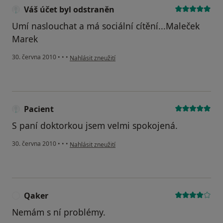
Váš účet byl odstraněn
Umí naslouchat a má sociální cítění...Maleček
Marek
podle názoru uživatele Váš účet byl odstraněn
30. června 2010
•
•
•
Nahlásit zneužití
Pacient
S paní doktorkou jsem velmi spokojená.
podle názoru uživatele Pacient
30. června 2010
•
•
•
Nahlásit zneužití
Qaker
Q
Nemám s ní problémy.