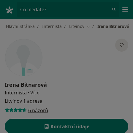
Hla
Co hledáte?
Hlavní Stránka
Internista
Litvínov
Irena Bitnarová
Změna města
Irena Bitnarová
o specializacích
Internista
·
Více
Litvínov
1 adresa
6 názorů
Kontaktní údaje