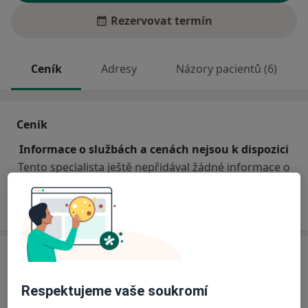
Rezervovat termín
Ceník
Adresy
Názory pacientů (6)
Ceník
Informace o službách a cenách nejsou k dispozici
Tento specialista ještě nepřidával žádné informace o
svých službách.
Adresa
Ord. praktického lékaře pro dospělé
Respektujeme vaše soukromí
Jedličkova 1167,
Litvínov
43601