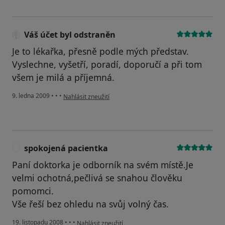
Váš účet byl odstraněn
Je to lékařka, přesně podle mých představ.
Vyslechne, vyšetří, poradí, doporučí a při tom
všem je milá a příjemná.
podle názoru uživatele Váš účet byl odstraněn
9. ledna 2009
•
•
•
Nahlásit zneužití
spokojená pacientka
S
Paní doktorka je odborník na svém místě.Je
velmi ochotná,pečlivá se snahou člověku
pomomci.
Vše řeší bez ohledu na svůj volný čas.
podle názoru uživatele spokojená pacientka
19. listopadu 2008
•
•
•
Nahlásit zneužití