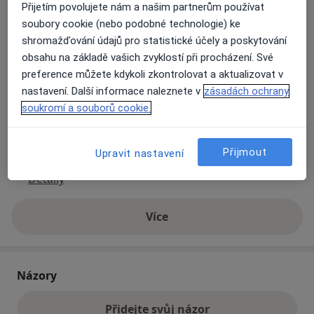
Přijetím povolujete nám a našim partnerům používat
soubory cookie (nebo podobné technologie) ke
Přiblížit mapu
shromažďování údajů pro statistické účely a poskytování
se otevře v nové záložce
obsahu na základě vašich zvyklostí při procházení. Své
preference můžete kdykoli zkontrolovat a aktualizovat v
Dostupnost
Na této adrese online kalendář není aktivní
nastavení. Další informace naleznete v
zásadách ochrany
Co mám v takové situaci udělat?
soukromí a souborů cookie.
Způsoby platby (soukromé návštěvy)
Přijmout
Upravit nastavení
Na teto adrese lékař přijímá pacienty na pojišťovnu
Detaily
Více
o adrese
Názory
Přidejte svůj názor