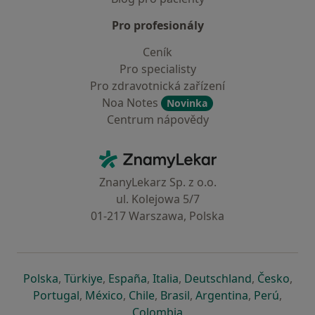
Pro profesionály
Ceník
Pro specialisty
Pro zdravotnická zařízení
Noa Notes
Novinka
Centrum nápovědy
Kontakt
ZnamyLekar - Hlavní stránka
ZnanyLekarz Sp. z o.o.
ul. Kolejowa 5/7
01-217 Warszawa, Polska
se otevře v nové záložce
se otevře v nové záložce
se otevře v nové záložce
se otevře v nové záložce
se otevře v 
se o
Polska
,
Türkiye
,
España
,
Italia
,
Deutschland
,
Česko
,
se otevře v nové záložce
se otevře v nové záložce
se otevře v nové záložce
se otevře v nové záložc
se otevře v 
se ote
Portugal
,
México
,
Chile
,
Brasil
,
Argentina
,
Perú
,
se otevře v nové záložce
Colombia