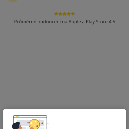
Jitka Mrnková
Internista, Praktický lékař
Průměrné hodnocení na Apple a Play Store 4.5
10 názorů
Sadová 528, Klášterec nad Ohří
•
Mapa
Ord. praktického lékaře pro dospělé
Tento specialista nenabízí online rezervaci termínu na této adrese.
Rezervovat termín
Naděžda Vašíčková