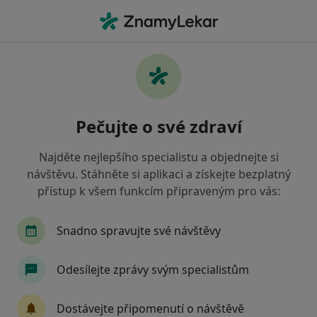
Hla
Internista • Vejprty, ústecký
Filtry
Mapa
Internista Vejprty
Pečujte o své zdraví
Jak řadíme výsledky vyhledávání?
Najděte nejlepšího specialistu a objednejte si
návštěvu. Stáhněte si aplikaci a získejte bezplatný
Jakou pojišťovnu máte?
přístup k všem funkcím připraveným pro vás:
Snadno spravujte své návštěvy
Odesílejte zprávy svým specialistům
Dostávejte připomenutí o návštěvě