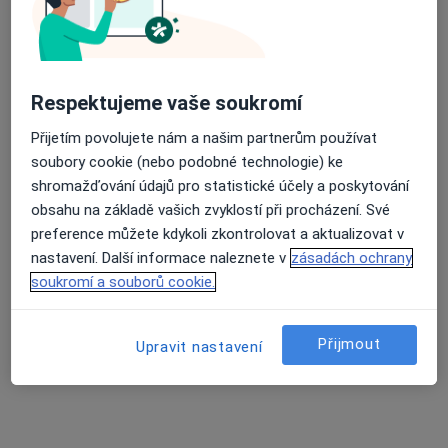
Internista, Fyzioterapeut
Jáchymov
•
Mapa
Ordinace
Respektujeme vaše soukromí
Tento specialista nenabízí online rezervaci termínu na této adrese.
Přijetím povolujete nám a našim partnerům používat
Rezervovat termín
soubory cookie (nebo podobné technologie) ke
shromažďování údajů pro statistické účely a poskytování
obsahu na základě vašich zvyklostí při procházení. Své
preference můžete kdykoli zkontrolovat a aktualizovat v
nastavení. Další informace naleznete v
zásadách ochrany
soukromí a souborů cookie.
Přijmout
Upravit nastavení
Eva Šimková
Internista, Fyzioterapeut
Jáchymov
•
Mapa