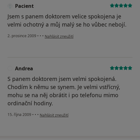
Pacient
Jsem s panem doktorem velice spokojena je
velmi ochotný a můj malý se ho vůbec nebojí.
podle názoru uživatele Pacient
2. prosince 2009
•
•
•
Nahlásit zneužití
Andrea
A
S panem doktorem jsem velmi spokojená.
Chodím k němu se synem. Je velmi vstřícný,
mohu se na něj obrátit i po telefonu mimo
ordinační hodiny.
podle názoru uživatele Andrea
15. října 2009
•
•
•
Nahlásit zneužití