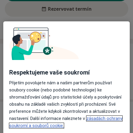
Rezervovat termín
Ceník
Adresy
Názory pacientů (2)
Ceník
Informace o službách a cenách nejsou k dispozici
Respektujeme vaše soukromí
Tento specialista ještě nepřidával žádné informace o
svých službách.
Přijetím povolujete nám a našim partnerům používat
soubory cookie (nebo podobné technologie) ke
shromažďování údajů pro statistické účely a poskytování
obsahu na základě vašich zvyklostí při procházení. Své
Adresa
preference můžete kdykoli zkontrolovat a aktualizovat v
nastavení. Další informace naleznete v
zásadách ochrany
Ordinace PL pro děti a dorost
soukromí a souborů cookie.
Tyršova 3,
Lomnice nad Lužnicí
37816