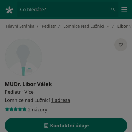
Hla
Co hledáte?
Hlavní Stránka
Pediatr
Lomnice Nad Lužnicí
Libor V
Změna měst
MUDr.
Libor Válek
o specializacích
Pediatr
·
Více
Lomnice nad Lužnicí
1 adresa
2 názory
Kontaktní údaje