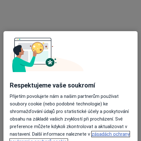
El. Krásnohorské 753/26, Děčín
•
Mapa
Ord.prakt. lékaře pro děti a dorost
Tento specialista nenabízí online rezervaci termínu na této adrese.
Rezervovat termín
Respektujeme vaše soukromí
Přijetím povolujete nám a našim partnerům používat
MUDr. Jana Růžičková
soubory cookie (nebo podobné technologie) ke
shromažďování údajů pro statistické účely a poskytování
Pediatr
obsahu na základě vašich zvyklostí při procházení. Své
15 názorů
preference můžete kdykoli zkontrolovat a aktualizovat v
Bohosudovská 472, Krupka
•
Mapa
nastavení. Další informace naleznete v
zásadách ochrany
Ord.prakt. lékaře pro děti a dorost