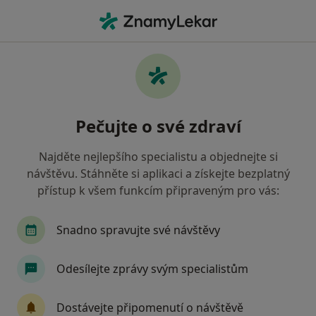
Hla
Pediatr • Ústí nad Labem, ústecký
Filtry
• 1
Mapa
Doporučení pediatři s Revírní bratrská
Pečujte o své zdraví
pokladna, zdravotní pojišťovna Ústí nad
Labem
Najděte nejlepšího specialistu a objednejte si
Jak řadíme výsledky vyhledávání?
návštěvu. Stáhněte si aplikaci a získejte bezplatný
přístup k všem funkcím připraveným pro vás:
Snadno spravujte své návštěvy
Odesílejte zprávy svým specialistům
Dostávejte připomenutí o návštěvě
MUDr. Daniela Holubová