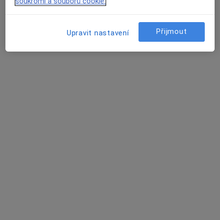
soukromí a souborů cookie.
Tento specialista nenabízí online rezervaci termínu na této adrese.
Přijmout
Rezervovat termín
Upravit nastavení
MUDr. Otakar Dostalík
Pediatr
7 názorů
Růžová 164, Krupka
•
Mapa
Ord.prakt. lékaře pro děti a dorost
Tento specialista nenabízí online rezervaci termínu na této adrese.