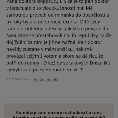
Pana doktora doporučuji. Sice je to pan doktor
v letech,ale o to více zkušeností má! Mě
samotnou provedl od miminka do dospělosti a
tři roky byla u něho moje dcerka. Dítě vždy
řádně prohlédne a těší se, jak které povyrostlo.
Nyní jsme se přestěhovali na jih republiky, takže
dojíždění za ním je již nemožné. Pan doktor
navždy zůstane v mém srdíčku, neb mě
provázel celým životem a skoro se dá říct, že
patří do rodiny :-D kéž by se takových Dostalíků
vyskytovalo po světě mnohem víc!!!
podle názoru uživatele Váš účet byl odstraněn
27. října 2009
•
•
•
Nahlásit zneužití
Pomáhají vám názory rozhodovat o tom,
kterého specialistu nebo ordinaci navštívit?