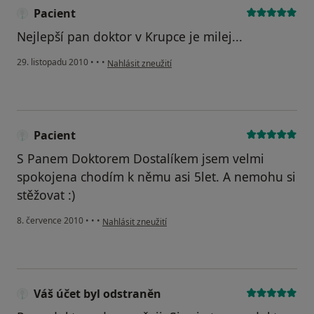
Pacient
Nejlepší pan doktor v Krupce je milej...
podle názoru uživatele Pacient
29. listopadu 2010
•
•
•
Nahlásit zneužití
Pacient
S Panem Doktorem Dostalíkem jsem velmi
spokojena chodím k němu asi 5let. A nemohu si
stěžovat :)
podle názoru uživatele Pacient
8. července 2010
•
•
•
Nahlásit zneužití
Váš účet byl odstraněn