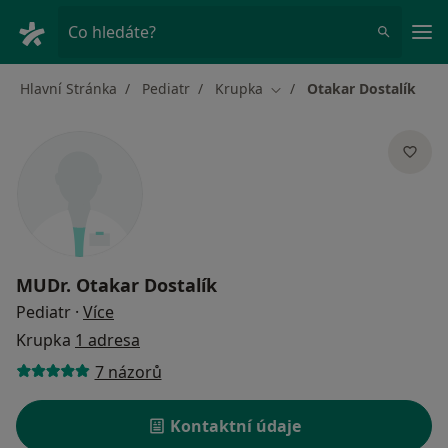
Hla
Co hledáte?
Hlavní Stránka
Pediatr
Krupka
Otakar Dostalík
Změna města
MUDr.
Otakar Dostalík
o specializacích
Pediatr
·
Více
Krupka
1 adresa
7 názorů
Kontaktní údaje