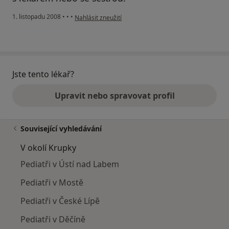
podle názoru uživatele marcela b.
1. listopadu 2008
•
•
•
Nahlásit zneužití
Jste tento lékař?
Upravit nebo spravovat profil
Související vyhledávání
V okolí Krupky
Pediatři v Ústí nad Labem
Pediatři v Mostě
Pediatři v České Lípě
Pediatři v Děčíně