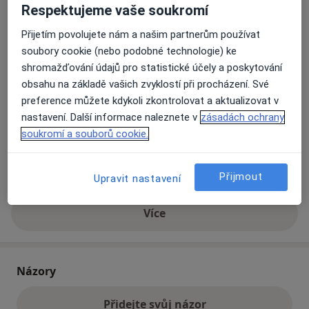
Respektujeme vaše soukromí
Přijetím povolujete nám a našim partnerům používat
Přiblížit mapu
se otevře v nové záložce
soubory cookie (nebo podobné technologie) ke
shromažďování údajů pro statistické účely a poskytování
Dostupnost
Na této adrese online kalendář není aktivní
obsahu na základě vašich zvyklostí při procházení. Své
Co mám v takové situaci udělat?
preference můžete kdykoli zkontrolovat a aktualizovat v
nastavení. Další informace naleznete v
zásadách ochrany
soukromí a souborů cookie.
Způsoby platby (soukromé návštěvy)
Na teto adrese lékař přijímá pacienty na pojišťovnu
Detaily
Přijmout
Upravit nastavení
Více
o adrese
Názory
Přidejte svůj názor