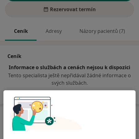
Rezervovat termín
Ceník
Adresy
Názory pacientů (7)
Ceník
Informace o službách a cenách nejsou k dispozici
Tento specialista ještě nepřidával žádné informace o
svých službách.
Adresa
Ord.prakt. lékaře pro děti a dorost
Růžová 164,
Krupka
41743