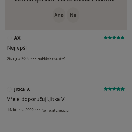
Ano
Ne
AX
A
Nejlepší
podle názoru uživatele AX
26. října 2009
•
•
•
Nahlásit zneužití
Jitka V.
J
Vřele doporučuji.Jitka V.
podle názoru uživatele Jitka V.
14. března 2009
•
•
•
Nahlásit zneužití