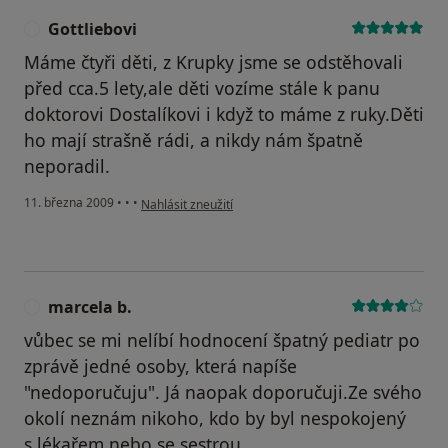
Gottliebovi
G
Máme čtyři děti, z Krupky jsme se odstěhovali
před cca.5 lety,ale děti vozíme stále k panu
doktorovi Dostalíkovi i když to máme z ruky.Děti
ho mají strašně rádi, a nikdy nám špatně
neporadil.
podle názoru uživatele Gottliebovi
11. března 2009
•
•
•
Nahlásit zneužití
marcela b.
M
vůbec se mi nelíbí hodnocení špatný pediatr po
zprávě jedné osoby, která napíše
"nedoporučuju". Já naopak doporučuji.Ze svého
okolí neznám nikoho, kdo by byl nespokojený
s lékařem nebo se sestrou.