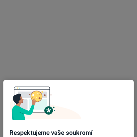
23 názorů
Malátova 14/2509, Ústí nad Labem
•
Mapa
Ordinace
Tento specialista nenabízí online rezervaci termínu na této adrese.
Rezervovat termín
K dispozici jsou online konzultace
Specialisté ve vaší oblasti nenabízí osobní návštěvy.
Zkuste místo toho online konzultace.
Respektujeme vaše soukromí