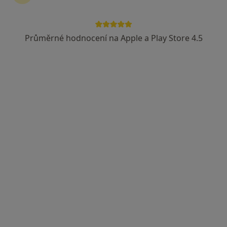
Průměrné hodnocení na Apple a Play Store 4.5
MUDr. Ivana Hajšová
·
Více
Pediatr
Ruská 2068/10, Teplice
•
Mapa
Ordinace praktického lékaře pro děti a dorost, PED4TEP s.r.o.
Tento specialista nenabízí online rezervaci termínu na této adrese.
Rezervovat termín