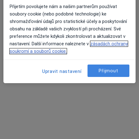
Přijetím povolujete nám a našim partnerům používat
MUDr. Martina Matulová
soubory cookie (nebo podobné technologie) ke
·
Více
Pediatr
shromažďování údajů pro statistické účely a poskytování
12 názorů
obsahu na základě vašich zvyklostí při procházení. Své
preference můžete kdykoli zkontrolovat a aktualizovat v
Tento specialista nenabízí online rezervaci termínu na této adrese.
nastavení. Další informace naleznete v
zásadách ochrany
soukromí a souborů cookie.
Rezervovat termín
Přijmout
Upravit nastavení
MUDr. Daniela Ondřichová Nováková
Pediatr
17 názorů