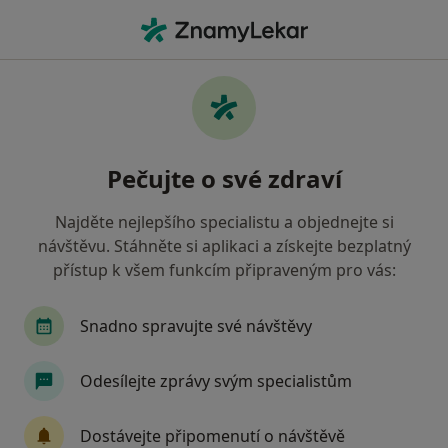
Hla
Pediatr • Krupka, ústecký
Filtry
Mapa
Pediatr Krupka
Pečujte o své zdraví
Jak řadíme výsledky vyhledávání?
Najděte nejlepšího specialistu a objednejte si
návštěvu. Stáhněte si aplikaci a získejte bezplatný
Jakou pojišťovnu máte?
přístup k všem funkcím připraveným pro vás:
Zdravotní pojišťovna ministerstva vnitra ČR
R
Snadno spravujte své návštěvy
Odesílejte zprávy svým specialistům
Dostávejte připomenutí o návštěvě