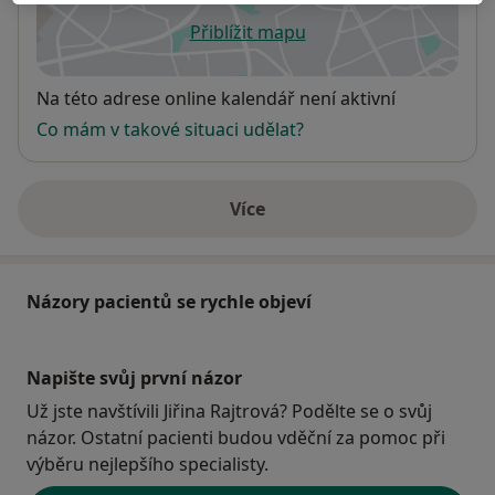
Přiblížit mapu
se otevře v nové záložce
Dostupnost
Na této adrese online kalendář není aktivní
Co mám v takové situaci udělat?
Více
o adrese
Názory pacientů se rychle objeví
Napište svůj první názor
Už jste navštívili Jiřina Rajtrová? Podělte se o svůj
názor. Ostatní pacienti budou vděční za pomoc při
výběru nejlepšího specialisty.