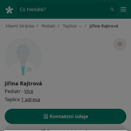
Hla
Co hledáte?
Hlavní Stránka
Pediatr
Teplice
Jiřina Rajtrová
Změna města
Jiřina Rajtrová
o specializacích
Pediatr
·
Více
Teplice
1 adresa
Kontaktní údaje