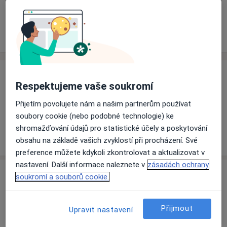
Rezervovat termín
Ceník
Adresy
Názory pacientů
Ceník
Respektujeme vaše soukromí
Informace o službách a cenách nejsou k dispozici
Přijetím povolujete nám a našim partnerům používat
Tento specialista ještě nepřidával žádné informace o
soubory cookie (nebo podobné technologie) ke
svých službách.
shromažďování údajů pro statistické účely a poskytování
obsahu na základě vašich zvyklostí při procházení. Své
preference můžete kdykoli zkontrolovat a aktualizovat v
nastavení. Další informace naleznete v
zásadách ochrany
Adresa
soukromí a souborů cookie.
Ordinace
Přijmout
Upravit nastavení
Teplice