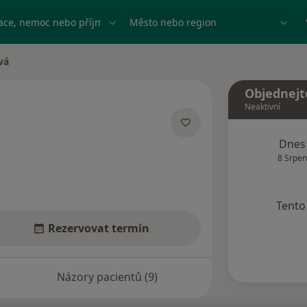
ace, nemoc nebo příjmení
Město nebo region
vá
Objednejt
Neaktivní
acích
Dnes
8 Srpen
Tento 
Rezervovat termín
Názory pacientů (9)