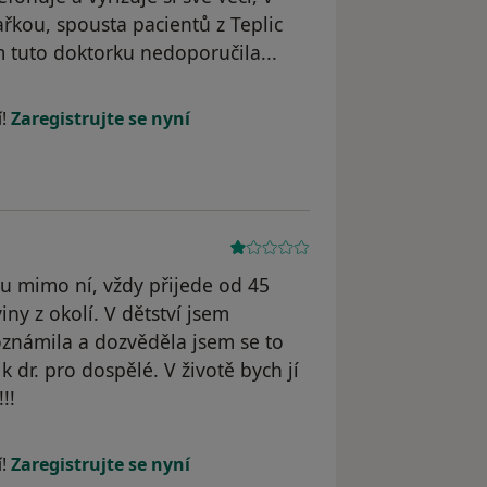
ařkou, spousta pacientů z Teplic
 tuto doktorku nedoporučila...
yl odstraněn
í!
Zaregistrujte se nyní
u mimo ní, vždy přijede od 45
iny z okolí. V dětství jsem
oznámila a dozvěděla jsem se to
dr. pro dospělé. V životě bych jí
!!
dstraněn
í!
Zaregistrujte se nyní