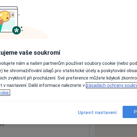
ách nejsou k dispozici
ádné informace o svých službách.
ujeme vaše soukromí
ovolujete nám a našim partnerům používat soubory cookie (nebo po
e) ke shromažďování údajů pro statistické účely a poskytování obs
ich zvyklostí při procházení. Své preference můžete kdykoli zkontro
t v nastavení. Další informace naleznete v
zásadách ochrany soukr
okie.
 mapu
 otevře v nové záložce
P
Upravit nastavení
ní