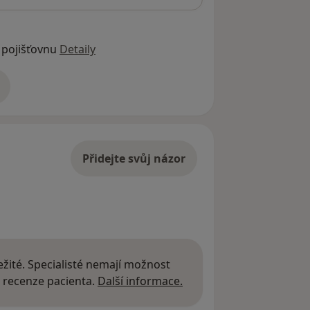
 pojišťovnu
Detaily
adrese
Přidejte svůj názor
žité. Specialisté nemají možnost
Další informace o názor
 recenze pacienta.
Další informace.