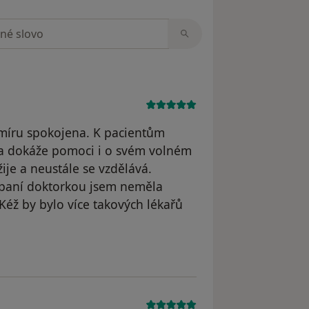
zorech
míru spokojena. K pacientům
í a dokáže pomoci i o svém volném
žije a neustále se vzdělává.
paní doktorkou jsem neměla
éž by bylo více takových lékařů
 Andrea