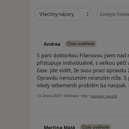
Hledejte v ná
Andrea
Číslo ověřené
A
S paní doktorkou Fišerovou jsem nad 
přistupuje individuálně, s velkou péč
čase. Jde vidět, že svou prací opravdu 
Opravdu nerozumím recenzím níže. S 
nikdy sebemenší problém ba naopak. K
podle názoru uživatele
13. února 2025
•
Ordinace
•
Jiný
•
Nahlásit zneužití
Martina Malá
Číslo ověřené
M