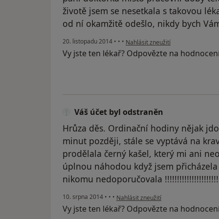
životě jsem se nesetkala s takovou lék
od ní okamžitě odešlo, nikdy bych Vám
podle názoru uživatele Váš účet b
20. listopadu 2014
•
•
•
Nahlásit zneužití
Vy jste ten lékař? Odpovězte na hodnocen
Váš účet byl odstraněn
Hrůza děs. Ordinační hodiny nějak jdo
minut později, stále se vyptává na krav
prodělala černý kašel, který mi ani ne
úplnou náhodou když jsem přicházela k 
nikomu nedoporučovala !!!!!!!!!!!!!!!!!!!!!!!
podle názoru uživatele Váš účet byl o
10. srpna 2014
•
•
•
Nahlásit zneužití
Vy jste ten lékař? Odpovězte na hodnocen