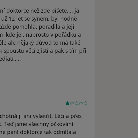
í doktorce než zde píšete.... já
ž 12 let se synem, byl hodně
ždé pomohla, poradila a její
am ,kde je , naprosto v pořádku a
le ale nějaký důvod to má také,
 spoustu věcí zjistí a pak s tím při
iatr.....
rtina Malá
otná jí ani vyšetřit. Léčila přes
t. Teď jsme všechny očkování
iné paní doktorce tak odmítala