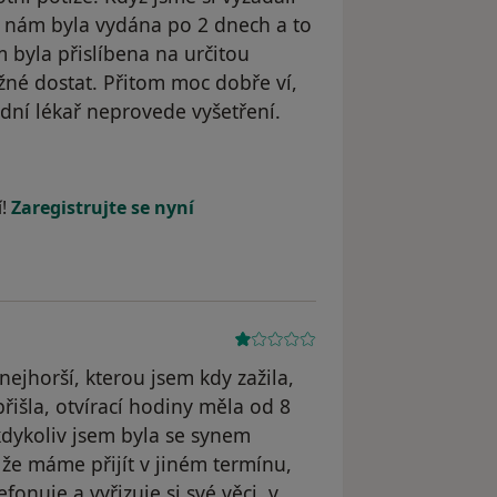
ak nám byla vydána po 2 dnech a to
 byla přislíbena na určitou
né dostat. Přitom moc dobře ví,
ní lékař neprovede vyšetření.
áš účet byl odstraněn
í!
Zaregistrujte se nyní
ejhorší, kterou jsem kdy zažila,
řišla, otvírací hodiny měla od 8
 kdykoliv jsem byla se synem
 že máme přijít v jiném termínu,
onuje a vyřizuje si své věci, v