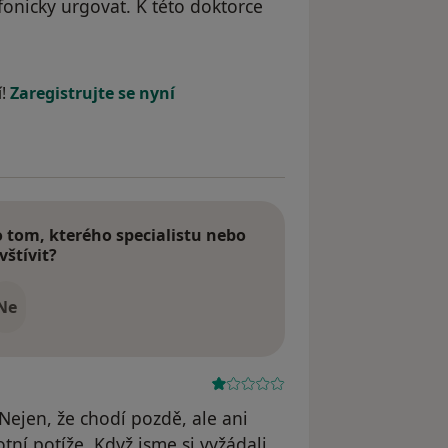
fonicky urgovat. K této doktorce
Kuki
í!
Zaregistrujte se nyní
tom, kterého specialistu nebo
vštívit?
Ne
 Nejen, že chodí pozdě, ale ani
tní potíže. Když jsme si vyžádali