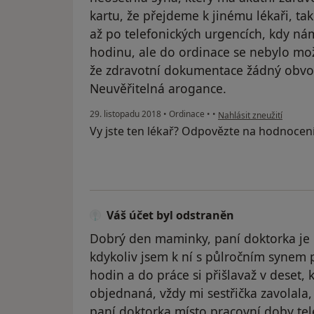
kartu, že přejdeme k jinému lékaři, t
až po telefonických urgencích, kdy nám
hodinu, ale do ordinace se nebylo mož
že zdravotní dokumentace žádný obvod
Neuvěřitelná arogance.
podle názoru uživatele V
29. listopadu 2018
•
Ordinace
•
•
Nahlásit zneužití
Vy jste ten lékař? Odpovězte na hodnocen
Váš účet byl odstraněn
Dobrý den maminky, paní doktorka je n
kdykoliv jsem k ní s půlročním synem p
hodin a do práce si přišlavaž v deset,
objednaná, vždy mi sestřička zavolala,
paní doktorka místo pracovní doby telef