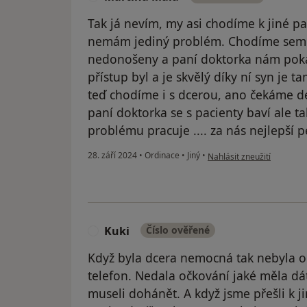
Tak já nevím, my asi chodíme k jiné pan
nemám jediný problém. Chodíme sem u
nedonošeny a paní doktorka nám poka
přístup byl a je skvělý díky ní syn je t
teď chodíme i s dcerou, ano čekáme dé
paní doktorka se s pacienty baví ale tak
problému pracuje .... za nás nejlepší ped
podle názoru uživatele Ma
28. září 2024
•
Ordinace
•
Jiný
•
Nahlásit zneužití
Kuki
Číslo ověřené
K
Když byla dcera nemocná tak nebyla och
telefon. Nedala očkování jaké měla dá
museli dohánět. A když jsme přešli k j