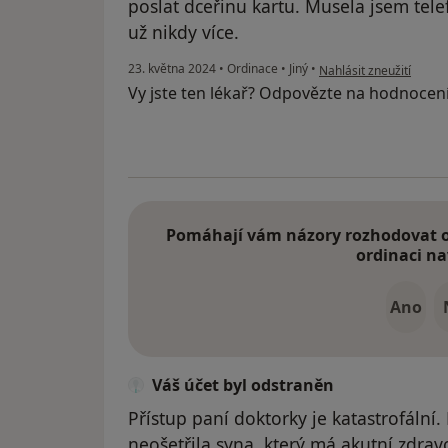
poslat dceřinu kartu. Musela jsem tele
už nikdy více.
podle názoru uživatele 
23. května 2024
•
Ordinace
•
Jiný
•
Nahlásit zneužití
Vy jste ten lékař? Odpovězte na hodnocen
Pomáhají vám názory rozhodovat o 
ordinaci na
Ano
Váš účet byl odstraněn
Přístup paní doktorky je katastrofální.
neošetřila syna, který má akutní zdravo