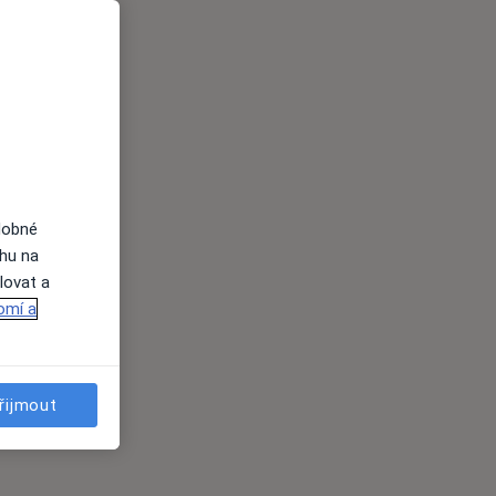
dobné
ahu na
lovat a
omí a
řijmout