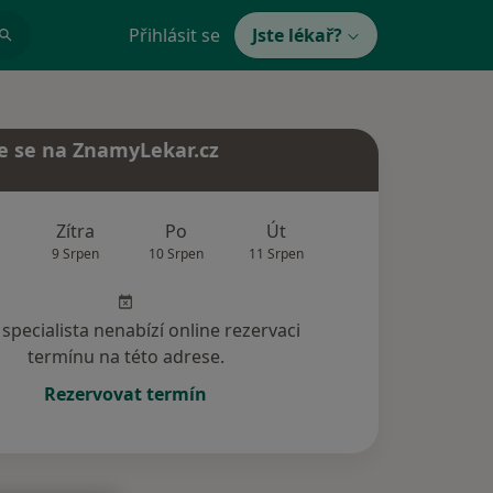
Přihlásit se
Jste lékař?
e se na ZnamyLekar.cz
Zítra
Po
Út
St
Čt
9 Srpen
10 Srpen
11 Srpen
12 Srpen
13 Srp
specialista nenabízí online rezervaci
termínu na této adrese.
Rezervovat termín