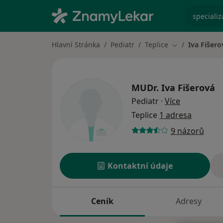
specializ
Hlavní Stránka
Pediatr
Teplice
Iva Fišero
Změna města
MUDr.
Iva Fišerová
o specializ
Pediatr
·
Více
Teplice
1 adresa
9 názorů
Kontaktní údaje
Ceník
Adresy