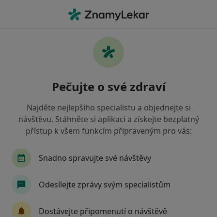
Hla
Pediatr • Kladno, středočeský
Filtry
• 1
Mapa
Doporučení pediatři s Vojenská zdravotní
Pečujte o své zdraví
pojišťovna ČR Kladno
Jak řadíme výsledky vyhledávání?
Najděte nejlepšího specialistu a objednejte si
návštěvu. Stáhněte si aplikaci a získejte bezplatný
přístup k všem funkcím připraveným pro vás:
Snadno spravujte své návštěvy
Odesílejte zprávy svým specialistům
MUDr. Edita Formánková
Dostávejte připomenutí o návštěvě
·
Více
Pediatr