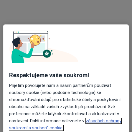
Ordinace PL pro děti a dorost
Tento specialista nenabízí online rezervaci termínu na této adrese.
Rezervovat termín
Respektujeme vaše soukromí
Přijetím povolujete nám a našim partnerům používat
MUDr. Kamila Dimova
soubory cookie (nebo podobné technologie) ke
Pediatr, Endokrinolog
shromažďování údajů pro statistické účely a poskytování
29 názorů
obsahu na základě vašich zvyklostí při procházení. Své
preference můžete kdykoli zkontrolovat a aktualizovat v
J. Vrby 519, Kladno
•
Mapa
nastavení. Další informace naleznete v
zásadách ochrany
Ord. prakt. lékaře pro děti a dorost
soukromí a souborů cookie.