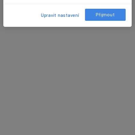
Tento specialista nenabízí online rezervaci termínu na této adrese.
Rezervovat termín
Přijmout
Upravit nastavení
MUDr. Miroslava Kopsová
Pediatr
6 názorů
Petrohradská 3113, Kladno
•
Mapa
Dětské středisko
Tento specialista nenabízí online rezervaci termínu na této adrese.