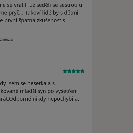
me se vrátili už seděli se sestrou u
me pryč... Takoví lidé by s dětmi
e první špatná zkušenost s
.
zoru uživatele Váš účet byl odstraněn
zneužití
dy jsem se nesetkala s
ovaně mladší syn po vyšetření
 hrát.Odborně nikdy nepochybila.