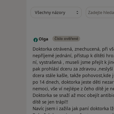
Hledejte v ná
Olga
Číslo ověřené
O
Doktorka otrávená, znechucená, při vš
nepříjemé jednání, přístup k dítěti hro
ní, vystrašená , museli jsme přejít k j
pak prohlásí dceru za zdravou ,neslyš
dcera stále kašle, takže pohovost,kde 
po 14 dnech, doktorka jeste děti neza
nemoci, vše ví nejlépe z čeho dítě je 
Doktorka se snaží až moc obejít antibi
dítě se jen trápí!!
Navíc jsem i zažila jak paní doktorka lže