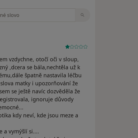
zorech
em vzdychne, otočí oči v sloup,
zný ,dcera se bála,nechtěla už k
inému,dále špatně nastavila léčbu
í slova matky i upozorňování že
jsem se ještě navíc dozvěděla že
registrovala, ignoruje důvody
nemocné...
otika kdy neví, kde jsou meze a
 a vymýšlí si....