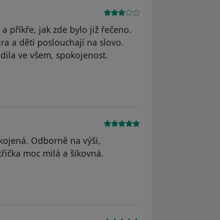
 příkře, jak zde bylo již řečeno.
gra a děti poslouchají na slovo.
dila ve všem, spokojenost.
kojená. Odborně na výši,
řička moc milá a šikovná.