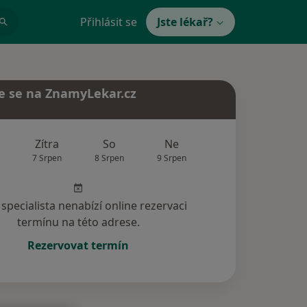
Přihlásit se
Jste lékař?
e se na ZnamyLekar.cz
Zítra
So
Ne
Po
Út
7 Srpen
8 Srpen
9 Srpen
10 Srpen
11 Srp
specialista nenabízí online rezervaci
termínu na této adrese.
Rezervovat termín