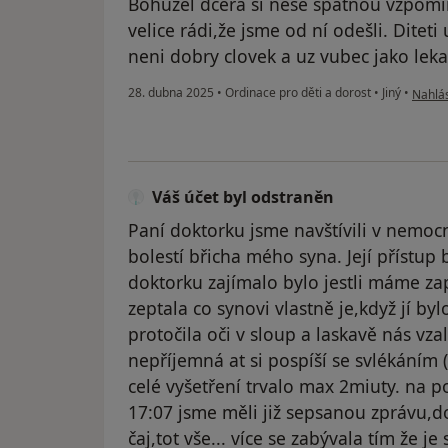
Bohužel dcera si nese špatnou vzpomí
velice rádi,že jsme od ní odešli. Diteti
neni dobry clovek a uz vubec jako leka
podle 
28. dubna 2025
•
Ordinace pro děti a dorost
•
Jiný
•
Nahlás
Váš účet byl odstraněn
Paní doktorku jsme navštívili v nemocn
bolestí břicha mého syna. Její přístup 
doktorku zajímalo bylo jestli máme z
zeptala co synovi vlastně je,když jí by
protočila oči v sloup a laskavě nás vza
nepříjemná at si pospíší se svlékáním 
celé vyšetření trvalo max 2miuty. na p
17:07 jsme měli již sepsanou zprávu,do
čaj,tot vše... více se zabývala tím že je