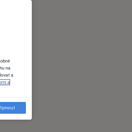
dobné
ahu na
lovat a
omí a
řijmout