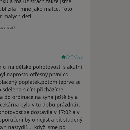
nku a má už strach,takže jsme
 ublizila i mne jako matce. Toto
r malych deti
názoru uživatele Olga
it zneužití
ici na dětské pohotovosti s akutní
byl naprosto otřesný,první co
aplacený poplatek,potom teprve se
lo sděleno s čím přicházíme
la do ordinace,na syna ještě byla
(čekárna byla v tu dobu prázdná) ,
ohotovost se dostavila v 17:02 a v
poručení bylo nejíst a pít studený
 syn nastydlí.... když jsme po