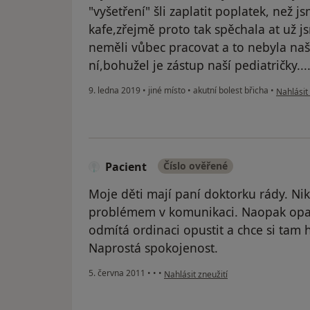
"vyšetření" šli zaplatit poplatek, než js
kafe,zřejmě proto tak spěchala at už js
neměli vůbec pracovat a to nebyla naš
ní,bohužel je zástup naší pediatričky...
podle ná
9. ledna 2019
•
jiné místo
•
akutní bolest břicha
•
Nahlásit 
Pacient
Číslo ověřené
Moje děti mají paní doktorku rády. Nik
problémem v komunikaci. Naopak opak
odmítá ordinaci opustit a chce si tam
Naprostá spokojenost.
podle názoru uživatele Pacient
5. června 2011
•
•
•
Nahlásit zneužití