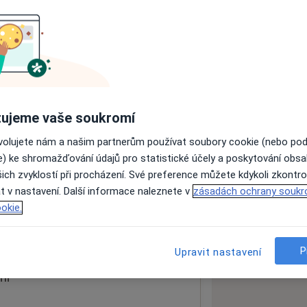
ách nejsou k dispozici
ádné informace o svých službách.
ujeme vaše soukromí
ovolujete nám a našim partnerům používat soubory cookie (nebo po
e) ke shromažďování údajů pro statistické účely a poskytování obs
ich zvyklostí při procházení. Své preference můžete kdykoli zkontro
t v nastavení. Další informace naleznete v
zásadách ochrany soukr
okie.
 mapu
 otevře v nové záložce
P
Upravit nastavení
ní