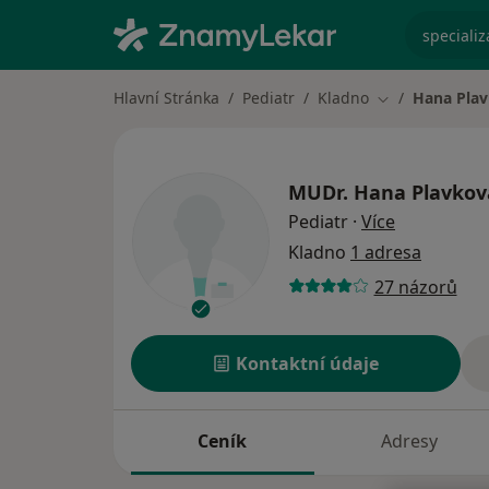
specializ
Hlavní Stránka
Pediatr
Kladno
Hana Pla
Změna města
MUDr.
Hana Plavkov
o specializ
Pediatr
·
Více
Kladno
1 adresa
27 názorů
Kontaktní údaje
Ceník
Adresy