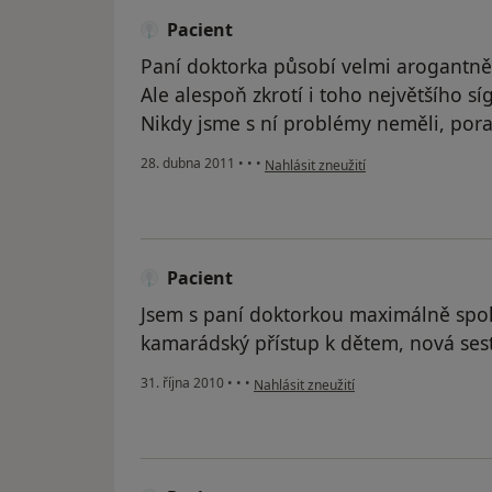
Pacient
Paní doktorka působí velmi arogantně a
Ale alespoň zkrotí i toho největšího sí
Nikdy jsme s ní problémy neměli, pora
podle názoru uživatele Pacient
28. dubna 2011
•
•
•
Nahlásit zneužití
Pacient
Jsem s paní doktorkou maximálně spo
kamarádský přístup k dětem, nová sest
podle názoru uživatele Pacient
31. října 2010
•
•
•
Nahlásit zneužití