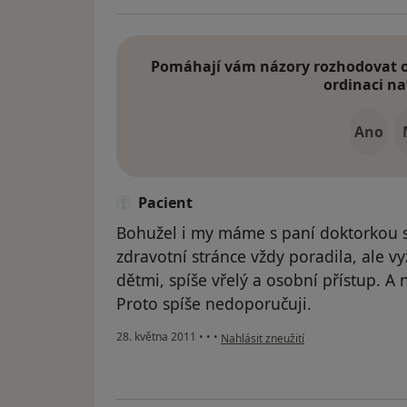
Pomáhají vám názory rozhodovat o 
ordinaci na
Ano
Pacient
Bohužel i my máme s paní doktorkou s
zdravotní stránce vždy poradila, ale v
dětmi, spíše vřelý a osobní přístup. A n
Proto spíše nedoporučuji.
podle názoru uživatele Pacient
28. května 2011
•
•
•
Nahlásit zneužití