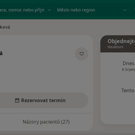
ace, nemoc nebo příjmení
Město nebo region
vková
Objednejt
Neaktivní
á
acích
Dnes
6 Srpen
Tento 
Rezervovat termín
Názory pacientů (27)