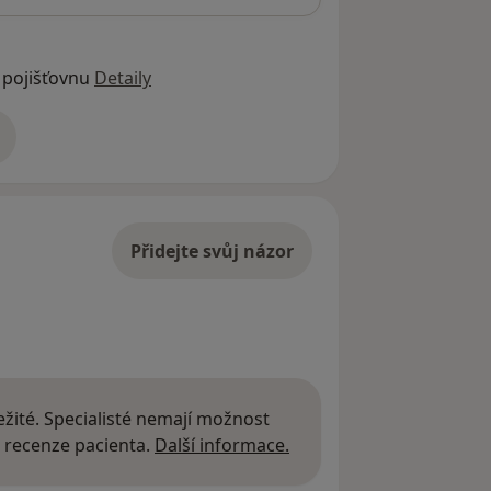
 pojišťovnu
Detaily
adrese
Přidejte svůj názor
žité. Specialisté nemají možnost
Další informace o názor
 recenze pacienta.
Další informace.