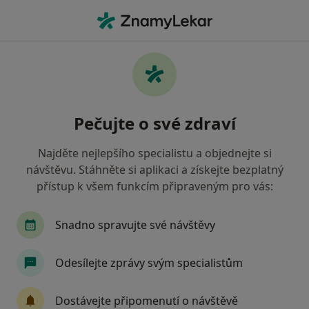
Hla
Pediatr • Brandýs nad Labem-Stará Boleslav, středočeský
Filtry
Mapa
Pediatr Brandýs nad Labem-Stará Boleslav
Pečujte o své zdraví
Jak řadíme výsledky vyhledávání?
Najděte nejlepšího specialistu a objednejte si
návštěvu. Stáhněte si aplikaci a získejte bezplatný
Jakou pojišťovnu máte?
přístup k všem funkcím připraveným pro vás:
Snadno spravujte své návštěvy
Odesílejte zprávy svým specialistům
Dostávejte připomenutí o návštěvě