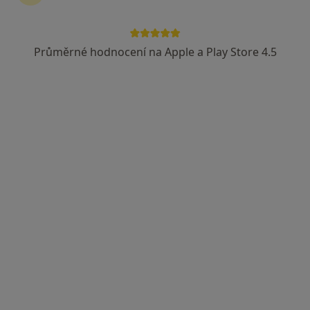
Dobro Clinic
·
Více
Pediatr, Dermatolog, Endokrinolog
Průměrné hodnocení na Apple a Play Store 4.5
Jankovcova 788/16, Praha
•
Mapa
Dobro Clinic
Tato klinika nemá specialisty s dostupnými termíny v online kalendáři
Zobrazit profil
MUDr. Ivana Richterová
·
Více
Pediatr