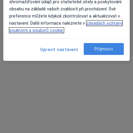
shromažďování údajů pro statistické účely a poskytování
MUDr. Martina Matulová
obsahu na základě vašich zvyklostí při procházení. Své
·
Více
Pediatr
preference můžete kdykoli zkontrolovat a aktualizovat v
12 názorů
nastavení. Další informace naleznete v
zásadách ochrany
Tento specialista nenabízí online rezervaci termínu na této adrese.
soukromí a souborů cookie.
Rezervovat termín
Přijmout
Upravit nastavení
MUDr. Daniela Ondřichová Nováková
Pediatr
17 názorů