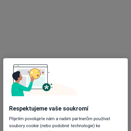
Kojetická 1021, Neratovice
•
Mapa
Ordinace PL pro děti a dorost
Tento specialista nenabízí online rezervaci termínu na této adrese.
Rezervovat termín
K dispozici jsou online konzultace
Specialisté ve vaší oblasti nenabízí osobní návštěvy.
Zkuste místo toho online konzultace.
Respektujeme vaše soukromí
Přijetím povolujete nám a našim partnerům používat
soubory cookie (nebo podobné technologie) ke