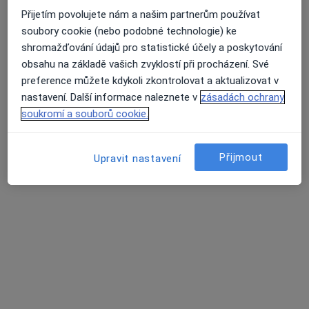
Přijetím povolujete nám a našim partnerům používat
soubory cookie (nebo podobné technologie) ke
shromažďování údajů pro statistické účely a poskytování
MUDr. Martina Matulová
obsahu na základě vašich zvyklostí při procházení. Své
·
Více
Pediatr
preference můžete kdykoli zkontrolovat a aktualizovat v
12 názorů
nastavení. Další informace naleznete v
zásadách ochrany
soukromí a souborů cookie.
Tento specialista nenabízí online rezervaci termínu na této adrese.
Rezervovat termín
Přijmout
Upravit nastavení
MUDr. Daniela Ondřichová Nováková