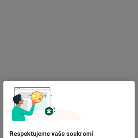
MUDr. Jana Matasová
Pediatr
19 názorů
Spojovací 559, Milovice
•
Mapa
Soukromá ordinace dětské lékařky
Tento specialista nenabízí online rezervaci termínu na této adrese.
Rezervovat termín
K dispozici jsou online konzultace
Specialisté ve vaší oblasti nenabízí osobní návštěvy.
Zkuste místo toho online konzultace.
Respektujeme vaše soukromí