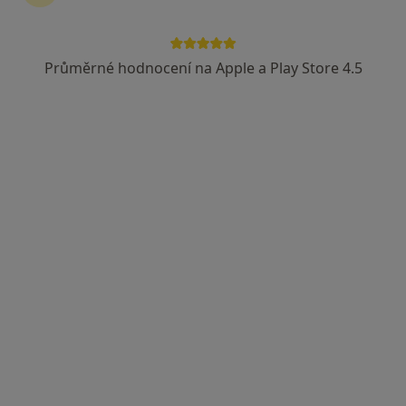
Průměrné hodnocení na Apple a Play Store 4.5
MUDr. Martina Keleová
·
Více
Pediatr
2 názory
Okružní 2160, Nymburk
•
Mapa
MUDr. Keleová pediatr
Tento specialista nenabízí online rezervaci termínu na této adrese.
Rezervovat termín