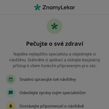
Hla
Pediatr • Benátky nad Jizerou, středočeský
Filtry
Mapa
Pediatr Benátky nad Jizerou
Pečujte o své zdraví
Jak řadíme výsledky vyhledávání?
Najděte nejlepšího specialistu a objednejte si
návštěvu. Stáhněte si aplikaci a získejte bezplatný
Jakou pojišťovnu máte?
přístup k všem funkcím připraveným pro vás:
Zdravotní pojišťovna ministerstva vnitra ČR
Snadno spravujte své návštěvy
Odesílejte zprávy svým specialistům
Dostávejte připomenutí o návštěvě