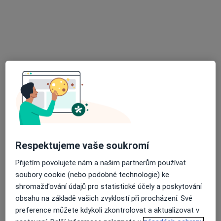
Praktický lékař pro děti a dorost
Tento specialista nenabízí online rezervaci termínu na této adrese.
Rezervovat termín
Respektujeme vaše soukromí
Marcel Paszanda
Přijetím povolujete nám a našim partnerům používat
Pediatr
soubory cookie (nebo podobné technologie) ke
68 názorů
shromažďování údajů pro statistické účely a poskytování
Nerudova 19/541, Český Těšín
•
Mapa
obsahu na základě vašich zvyklostí při procházení. Své
Praktický lékař pro děti a dorost
preference můžete kdykoli zkontrolovat a aktualizovat v