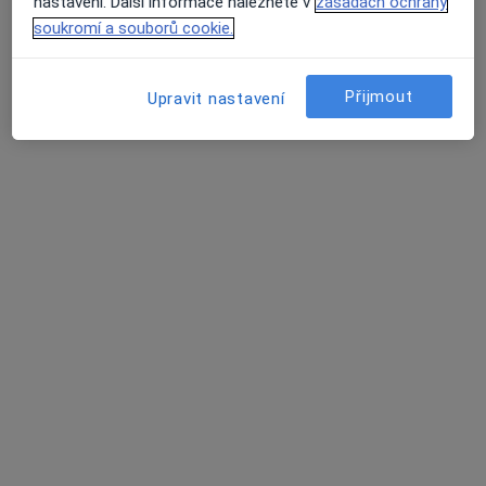
Tento specialista nenabízí online rezervaci termínu na této adrese.
nastavení. Další informace naleznete v
zásadách ochrany
soukromí a souborů cookie.
Rezervovat termín
Přijmout
Upravit nastavení
Jana Zamarská
Pediatr
27 názorů
Čáslavská 1176, Bohumín
•
Mapa
Praktický lékař pro děti a dorost
Tento specialista nenabízí online rezervaci termínu na této adrese.