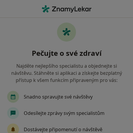
Hla
Pediatr • Karviná, moravskoslezský
Filtry
• 1
Mapa
Doporučení pediatři s Oborová zdravotní
Pečujte o své zdraví
pojišťovna Karviná
Jak řadíme výsledky vyhledávání?
Najděte nejlepšího specialistu a objednejte si
návštěvu. Stáhněte si aplikaci a získejte bezplatný
přístup k všem funkcím připraveným pro vás:
Snadno spravujte své návštěvy
Odesílejte zprávy svým specialistům
MUDr. Adela Holeszová
Dostávejte připomenutí o návštěvě
·
Více
Pediatr