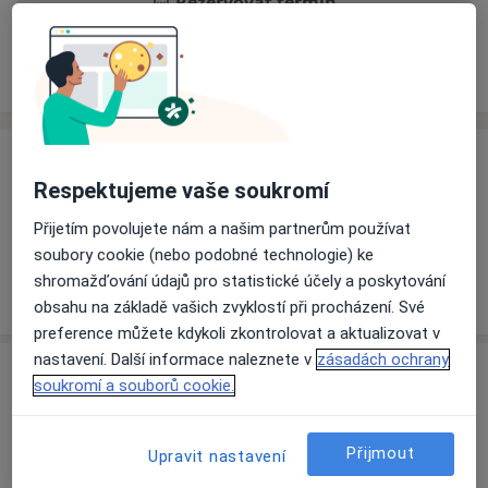
Rezervovat termín
Ceník
Adresy
Názory pacientů
Ceník
Respektujeme vaše soukromí
Informace o službách a cenách nejsou k dispozici
Přijetím povolujete nám a našim partnerům používat
Tento specialista ještě nepřidával žádné informace o
soubory cookie (nebo podobné technologie) ke
svých službách.
shromažďování údajů pro statistické účely a poskytování
obsahu na základě vašich zvyklostí při procházení. Své
preference můžete kdykoli zkontrolovat a aktualizovat v
nastavení. Další informace naleznete v
zásadách ochrany
Adresa
soukromí a souborů cookie.
Ordinace
Karviná
Přijmout
Upravit nastavení