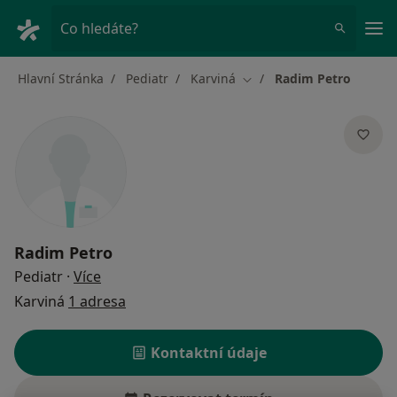
Hla
Co hledáte?
Hlavní Stránka
Pediatr
Karviná
Radim Petro
Změna města
Radim Petro
o specializacích
Pediatr
·
Více
Karviná
1 adresa
Kontaktní údaje