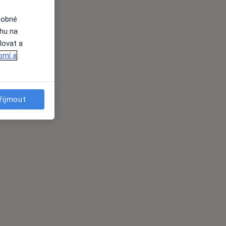
dobné
ahu na
lovat a
omí a
řijmout