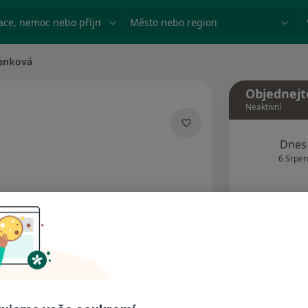
ace, nemoc nebo příjmení
Město nebo region
ranková
Objednejt
Neaktivní
acích
Dnes
6 Srpen
Tento 
Rezervovat termín
Názory pacientů (1)