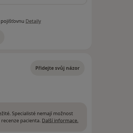
 pojišťovnu
Detaily
adrese
Přidejte svůj názor
žité. Specialisté nemají možnost
Další informace o názor
 recenze pacienta.
Další informace.