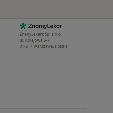
Kontakt
ZnamyLekar - Hlavní stránka
ZnanyLekarz Sp. z o.o.
ul. Kolejowa 5/7
01-217 Warszawa, Polska