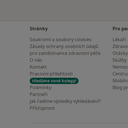
Stránky
Pro pa
Soukromí a soubory cookies
Lékaři
Zásady ochrany osobních údajů
Zdravot
pro zaměstnance zdravotní péče
Otázky
O nás
Služby
Kontakt
Nemoc
Pracovní příležitosti
Centr
Mobilní
Hledáme nové kolegy!
Podmínky
Blog p
Partneři
Jak řadíme výsledky vyhledávání?
Přístupnost