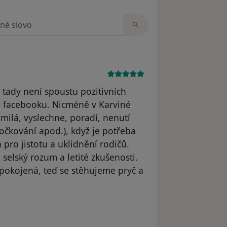
zorech
 tady není spoustu pozitivních
na facebooku. Nicméně v Karviné
milá, vyslechne, poradí, nenutí
očkování apod.), když je potřeba
 pro jistotu a uklidnění rodičů.
 selský rozum a letité zkušenosti.
spokojená, teď se stěhujeme pryč a
t byl odstraněn