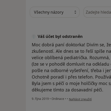
Hledejte v ná
Váš účet byl odstraněn
Moc dobrá paní doktorka! Divím se, že
zkušeností. Ale dnes se to řeší spíše 
velice oblíbená pediatrička. Rozumná, 
(lze se v pohodě domluvit na odkladu 
pošle na odborné vyšetření, třeba i jen
Ochotně poradí i přes telefon. Používá
Byla jsem s péčí o moje holčičky moc 
děkujeme tímto za dosavadní péči.
podle názoru uživatele Váš úče
9. října 2019
•
Ordinace
•
•
Nahlásit zneužití