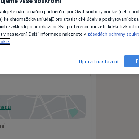
ujeme vaše soukromí
ovolujete nám a našim partnerům používat soubory cookie (nebo po
e) ke shromažďování údajů pro statistické účely a poskytování obs
ách nejsou k dispozici
ich zvyklostí při procházení. Své preference můžete kdykoli zkontro
ádné informace o svých službách.
t v nastavení. Další informace naleznete v
zásadách ochrany soukr
okie.
P
Upravit nastavení
 mapu
 otevře v nové záložce
ní