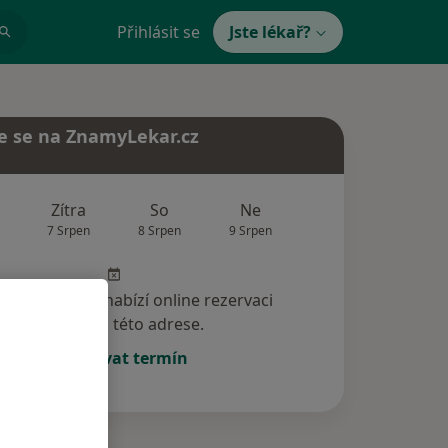
Přihlásit se
Jste lékař?
e se na ZnamyLekar.cz
Zítra
So
Ne
Po
Út
7 Srpen
8 Srpen
9 Srpen
10 Srpen
11 Srp
specialista nenabízí online rezervaci
termínu na této adrese.
Rezervovat termín