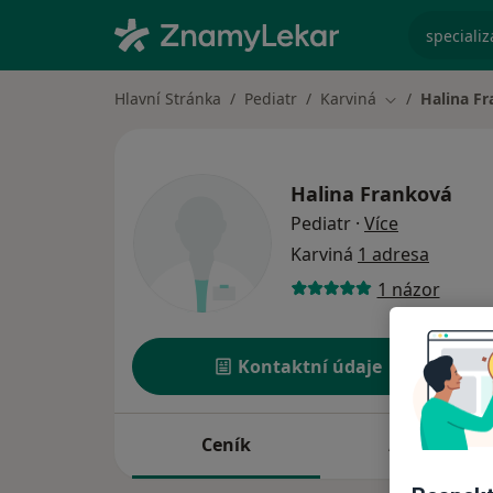
specializ
Hlavní Stránka
Pediatr
Karviná
Halina F
Změna města
Halina Franková
o specializ
Pediatr
·
Více
Karviná
1 adresa
1 názor
Kontaktní údaje
Ceník
Adresy