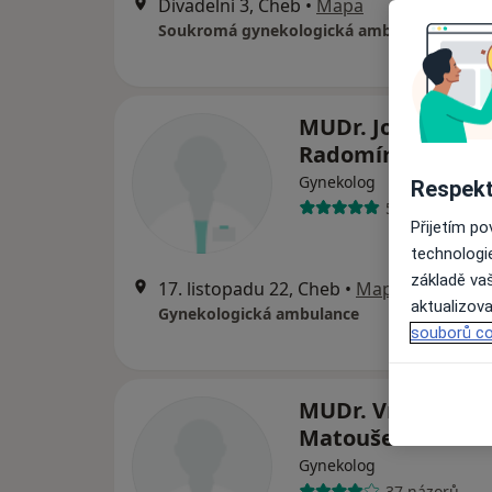
Divadelní 3, Cheb
•
Mapa
Soukromá gynekologická ambulance
MUDr. Johannes
Radomír
Gynekolog
Respekt
56 názorů
Přijetím p
technologi
základě vaš
17. listopadu 22, Cheb
•
Mapa
aktualizova
Gynekologická ambulance
souborů co
MUDr. Vratislav
Matoušek
Gynekolog
37 názorů