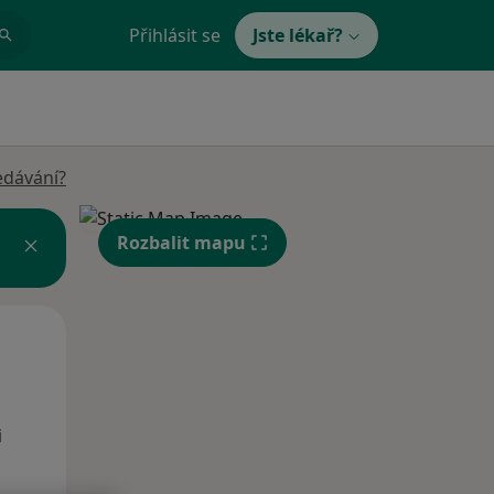
Přihlásit se
Jste lékař?
edávání?
Rozbalit mapu
Po
Út
St
10 Srpen
11 Srpen
12 Srpen
i