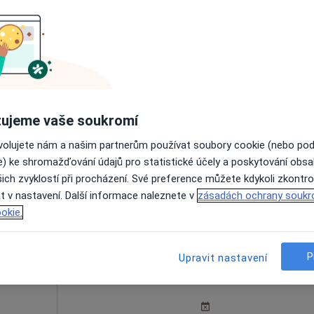
Dnes
Zítra
So
Ne
6 Srpen
7 Srpen
8 Srpen
9 Srpen
ujeme vaše soukromí
Online rezervace termínu není k dispozic
ovolujete nám a našim partnerům používat soubory cookie (nebo po
e) ke shromažďování údajů pro statistické účely a poskytování obs
Rezervovat termín
ich zvyklostí při procházení. Své preference můžete kdykoli zkontro
t v nastavení. Další informace naleznete v
zásadách ochrany soukr
okie.
P
Upravit nastavení
Dnes
Zítra
So
Ne
6 Srpen
7 Srpen
8 Srpen
9 Srpen