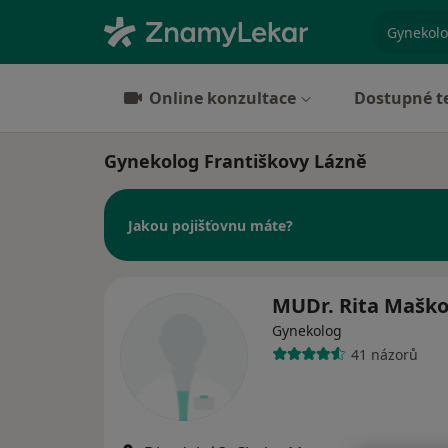
specializ
Online konzultace
Dostupné t
Gynekolog Františkovy Lázně
Jakou pojišťovnu máte?
MUDr. Rita Mašk
Gynekolog
41 názorů