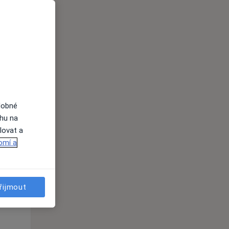
Po
Út
St
10 Srpen
11 Srpen
12 Srpen
i
dobné
ahu na
lovat a
omí a
řijmout
Po
Út
St
10 Srpen
11 Srpen
12 Srpen