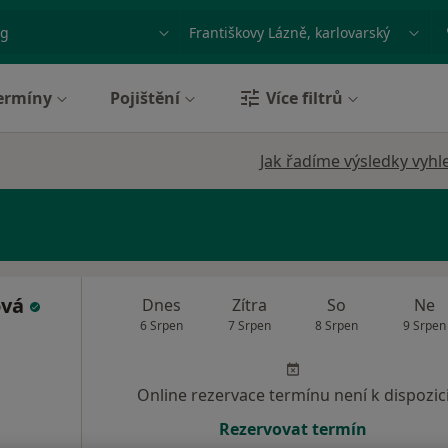
ace, nemoc nebo příjmení
Město nebo region
ermíny
Pojištění
Více filtrů
Jak řadíme výsledky vyhl
ová
Dnes
Zítra
So
Ne
6 Srpen
7 Srpen
8 Srpen
9 Srpen
Online rezervace termínu není k dispozic
Rezervovat termín