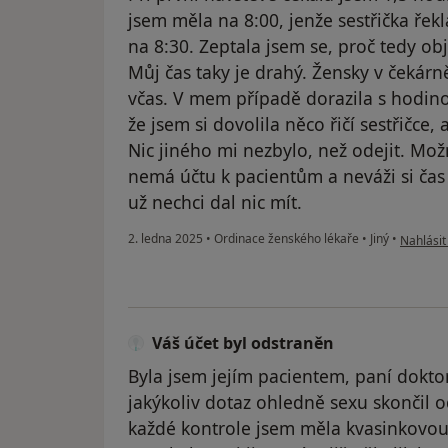
jsem měla na 8:00, jenže sestřička řek
na 8:30. Zeptala jsem se, proč tedy ob
Můj čas taky je drahý. Žensky v čekárně
včas. V mem případě dorazila s hodin
že jsem si dovolila něco řičí sestřičce,
Nic jiného mi nezbylo, než odejit. Mož
nemá účtu k pacientům a neváži si čas 
už nechci dal nic mít.
podle ná
2. ledna 2025
•
Ordinace ženského lékaře
•
Jiný
•
Nahlásit
Váš účet byl odstraněn
Byla jsem jejím pacientem, paní dokto
jakýkoliv dotaz ohledně sexu skončil o
každé kontrole jsem měla kvasinkovou