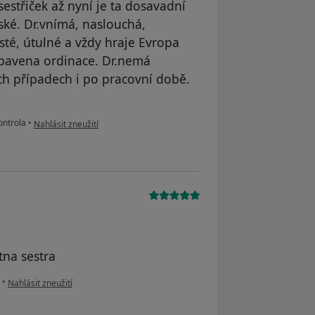
sestřiček až nyní je ta dosavadní
ské. Dr.vnímá, naslouchá,
isté, útulné a vždy hraje Evropa
ybavena ordinace. Dr.nemá
ch případech i po pracovní době.
podle názoru uživatele Váš účet byl odstraněn
ontrola
•
Nahlásit zneužití
tna sestra
podle názoru uživatele Váš účet byl odstraněn
•
Nahlásit zneužití