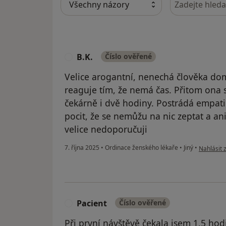
B.K.
Číslo ověřené
B
Velice arogantní, nenechá člověka doml
reaguje tím, že nemá čas. Přitom ona 
čekárně i dvě hodiny. Postrádá empatii
pocit, že se nemůžu na nic zeptat a an
velice nedoporučuji
podle náz
7. října 2025
•
Ordinace ženského lékaře
•
Jiný
•
Nahlásit 
Pacient
Číslo ověřené
P
Při první návštěvě čekala jsem 1,5 ho