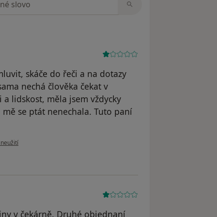
uvit, skáče do řeči a na dotazy
sama nechá člověka čekat v
 a lidskost, měla jsem vždycky
i mě se ptát nenechala. Tuto paní
oru uživatele B.K.
zneužití
diny v čekárně. Druhé objednaní