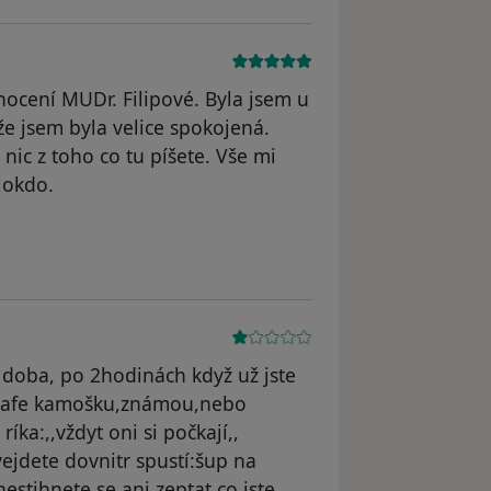
cení MUDr. Filipové. Byla jsem u
že jsem byla velice spokojená.
nic z toho co tu píšete. Vše mi
lokdo.
dstraněn
 doba, po 2hodinách když už jste
kafe kamošku,známou,nebo
íka:,,vždyt oni si počkají,,
vejdete dovnitr spustí:šup na
nestihnete se ani zeptat co jste