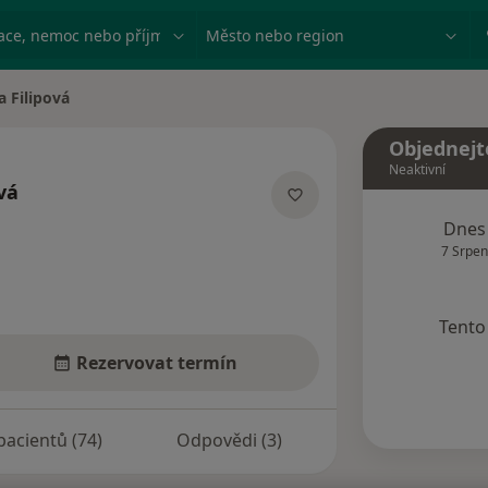
ace, nemoc nebo příjmení
Město nebo region
a Filipová
ta
Objednejt
Neaktivní
vá
lizacích
Dnes
7 Srpen
Tento 
Rezervovat termín
pacientů (74)
Odpovědi (3)