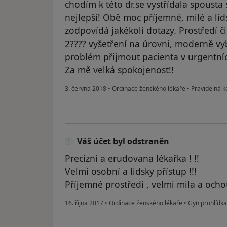
chodím k této dr.se vystřídala spousta 
nejlepší! Obě moc příjemné, milé a lid
zodpovídá jakékoli dotazy. Prostředí č
2???? vyšetření na úrovni, moderně v
problém přijmout pacienta v urgentní
Za mě velká spokojenost!!
3. června 2018
•
Ordinace ženského lékaře
•
Pravidelná k
Váš účet byl odstraněn
Precizní a erudovana lékařka ! !!
Velmi osobní a lidsky přístup !!!
Příjemné prostředí , velmi mila a ocho
16. října 2017
•
Ordinace ženského lékaře
•
Gyn prohlídka