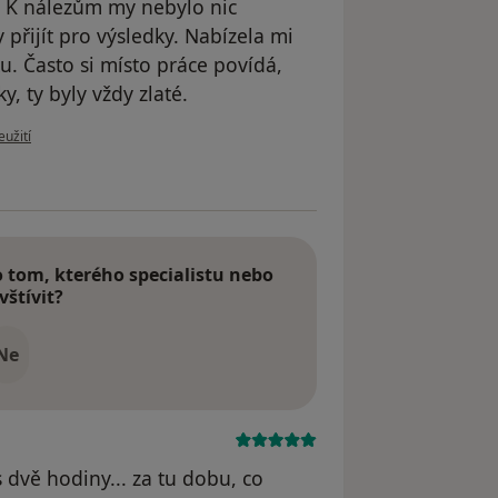
). K nálezům my nebylo nic
přijít pro výsledky. Nabízela mi
ku. Často si místo práce povídá,
ky, ty byly vždy zlaté.
u uživatele Váš účet byl odstraněn
eužití
tom, kterého specialistu nebo
vštívit?
Ne
 dvě hodiny... za tu dobu, co