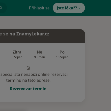
Přihlásit se
Jste lékař?
e se na ZnamyLekar.cz
Zítra
Ne
Po
Út
St
8 Srpen
9 Srpen
10 Srpen
11 Srpen
12 Srp
specialista nenabízí online rezervaci
termínu na této adrese.
Rezervovat termín