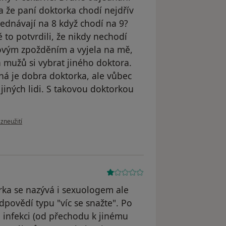
la že paní doktorka chodí nejdřív
jednávají na 8 když chodí na 9?
 to potvrdili, že nikdy nechodí
ovým zpožděním a vyjela na mě,
 a mužů si vybrat jiného doktora.
ná je dobra doktorka, ale vůbec
jiných lidi. S takovou doktorkou
zoru uživatele Pacient
 zneužití
rka se nazývá i sexuologem ale
dpovědí typu "víc se snažte". Po
 infekci (od přechodu k jinému