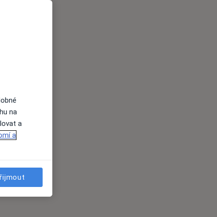
dobné
ahu na
lovat a
omí a
řijmout