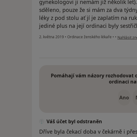
gynekologovi ji nemám již několik let
sděleno, pouze že si mám za dva týdny 
léky z pod stolu ať jí je zaplatím na ru
jediné plus na její ordinaci byly sestřič
podle názor
2. května 2019
•
Ordinace ženského lékaře
•
•
Nahlásit zn
Pomáhají vám názory rozhodovat o 
ordinaci na
Ano
Váš účet byl odstraněn
Dříve byla čekací doba v čekárně i přes