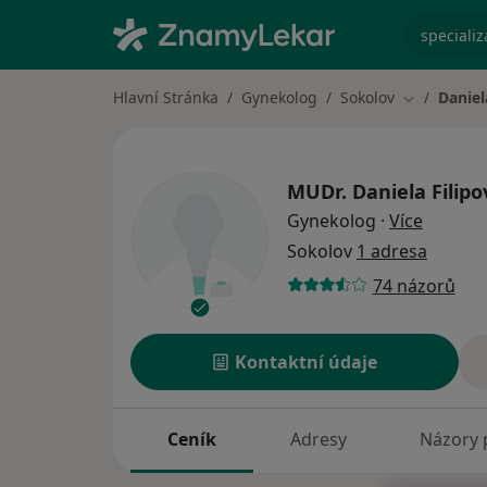
specializ
Hlavní Stránka
Gynekolog
Sokolov
Daniel
Změna měs
MUDr.
Daniela Filipo
o specia
Gynekolog
·
Více
Sokolov
1 adresa
74 názorů
Kontaktní údaje
Ceník
Adresy
Názory 