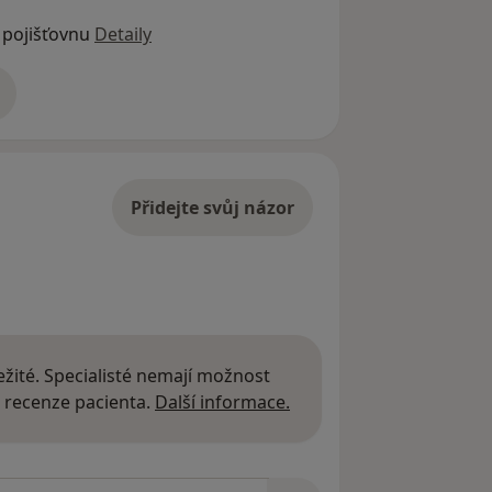
 pojišťovnu
Detaily
adrese
Přidejte svůj názor
žité. Specialisté nemají možnost
Další informace o názor
 recenze pacienta.
Další informace.
zorech