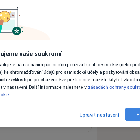
ujeme vaše soukromí
ovolujete nám a našim partnerům používat soubory cookie (nebo po
e) ke shromažďování údajů pro statistické účely a poskytování obs
ich zvyklostí při procházení. Své preference můžete kdykoli zkontro
t v nastavení. Další informace naleznete v
zásadách ochrany soukr
okie.
 mapu
 otevře v nové záložce
ní
P
Upravit nastavení