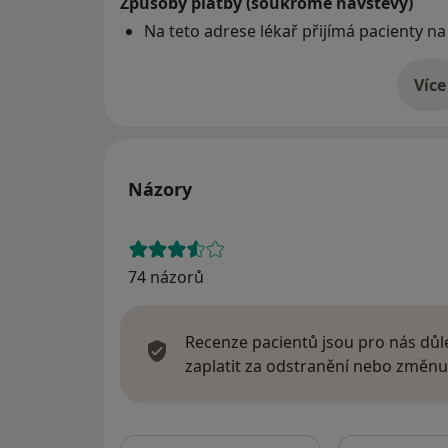
Způsoby platby (soukromé návštěvy)
Na teto adrese lékař přijímá pacienty na
Více
o 
Názory
74 názorů
Recenze pacientů jsou pro nás důle
zaplatit za odstranění nebo změnu
Hledejte v ná