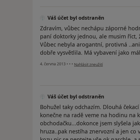
Váš účet byl odstraněn
Zdravím, vůbec nechápu záporné hodno
paní doktorky jednou, ale musim říct, 
Vůbec nebyla arogantní, protivná ..ani 
dobře vysvětlila. Má vybavení jako má
podle názoru uživatele Váš účet byl o
4. června 2013
•
•
•
Nahlásit zneužití
Váš účet byl odstraněn
Bohužel taky odchazím. Dlouhá čekací
konečne na radě veme na hodinu na 
obchodačku...dokonce jsem slyšela jak r
hruza..pak nestíha znervozní a jen co 
kozu,nic se neptejte,vše ok,naschle..a 