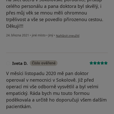
celého personálu a pana doktora byl skvělý, i
přes můj věk se mnou měli ohromnou
trpělivost a vše se povedlo přirozenou cestou.
Děkuji!!!
podle názoru uživatele Lucie
24. března 2021
•
jiné místo
•
Jiný
•
Nahlásit zneužití
Iveta D.
Číslo ověřené
I
V měsíci listopadu 2020 mě pan doktor
operoval v nemocnici v Sokolově. Již před
operací mi vše odborně vysvětlil a byl velmi
empatický. Ráda bych mu touto formou
poděkovala a určitě ho doporučuji všem dalším
pacientkám.