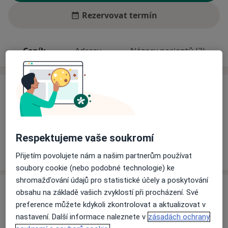
Rezervovat termín
Ceník
Adresy
Názory pacientů (3)
Ceník
Informace o službách a cenách nejsou k dispozici
Tento specialista ještě nepřidával žádné informace o
svých službách.
Respektujeme vaše soukromí
Přijetím povolujete nám a našim partnerům používat
soubory cookie (nebo podobné technologie) ke
shromažďování údajů pro statistické účely a poskytování
Adresa
obsahu na základě vašich zvyklostí při procházení. Své
preference můžete kdykoli zkontrolovat a aktualizovat v
Nemos Plus s.r.o. Ostrov
nastavení. Další informace naleznete v
zásadách ochrany
U Nemocnice 1161, Ostrov,
Ostrov
363 01