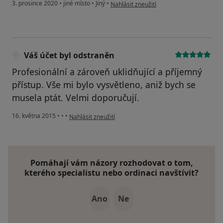
podle názoru uživatele Iveta D.
3. prosince 2020
•
jiné místo
•
Jiný
•
Nahlásit zneužití
Váš účet byl odstraněn
Profesionální a zároveň uklidňující a příjemný
přístup. Vše mi bylo vysvětleno, aniž bych se
musela ptát. Velmi doporučují.
podle názoru uživatele Váš účet byl odstraněn
16. května 2015
•
•
•
Nahlásit zneužití
Pomáhají vám názory rozhodovat o tom,
kterého specialistu nebo ordinaci navštívit?
Ano
Ne