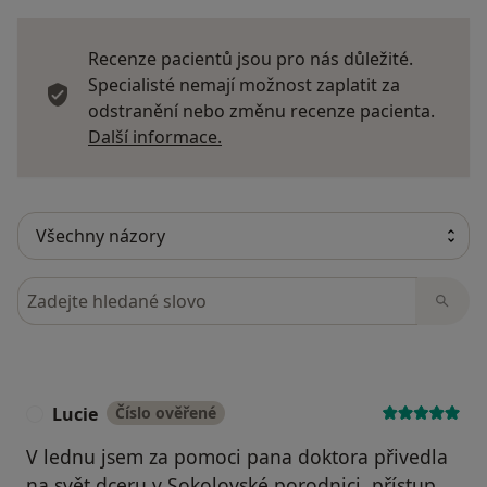
Recenze pacientů jsou pro nás důležité.
Specialisté nemají možnost zaplatit za
odstranění nebo změnu recenze pacienta.
Další informace o názorech
Další informace.
Hledejte v názorech
Lucie
Číslo ověřené
L
V lednu jsem za pomoci pana doktora přivedla
na svět dceru v Sokolovské porodnici, přístup