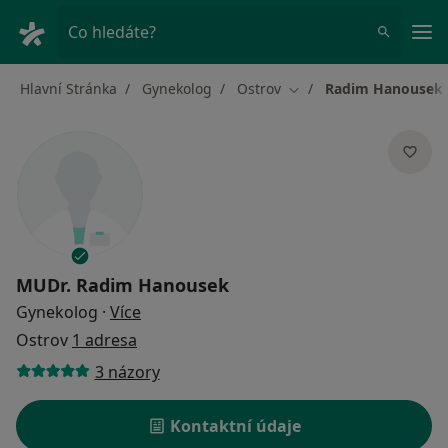
Hla
Co hledáte?
Hlavní Stránka
Gynekolog
Ostrov
Radim Hanousek
Změna města
MUDr.
Radim Hanousek
o specializacích
Gynekolog
·
Více
Ostrov
1 adresa
3 názory
Kontaktní údaje