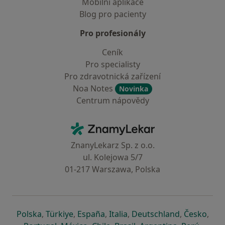
Mobilní aplikace
Blog pro pacienty
Pro profesionály
Ceník
Pro specialisty
Pro zdravotnická zařízení
Noa Notes
Novinka
Centrum nápovědy
Kontakt
ZnamyLekar - Hlavní stránka
ZnanyLekarz Sp. z o.o.
ul. Kolejowa 5/7
01-217 Warszawa, Polska
se otevře v nové záložce
se otevře v nové záložce
se otevře v nové záložce
se otevře v nové záložce
se otevře v 
se o
Polska
,
Türkiye
,
España
,
Italia
,
Deutschland
,
Česko
,