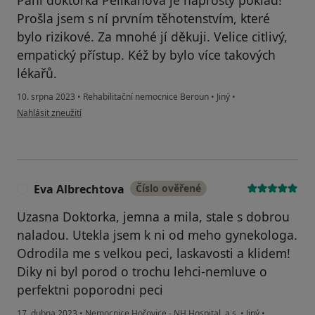
Prošla jsem s ní prvním těhotenstvím, které
bylo rizikové. Za mnohé jí děkuji. Velice citlivý,
empatický přístup. Kéž by bylo více takových
lékařů.
10. srpna 2023
•
Rehabilitační nemocnice Beroun
•
Jiný
•
podle názoru uživatele Markéta F.
Nahlásit zneužití
Eva Albrechtova
Číslo ověřené
E
Uzasna Doktorka, jemna a mila, stale s dobrou
naladou. Utekla jsem k ni od meho gynekologa.
Odrodila me s velkou peci, laskavosti a klidem!
Diky ni byl porod o trochu lehci-nemluve o
perfektni poporodni peci
17. dubna 2023
•
Nemocnice Hořovice - NH Hospital, a.s.
•
Jiný
•