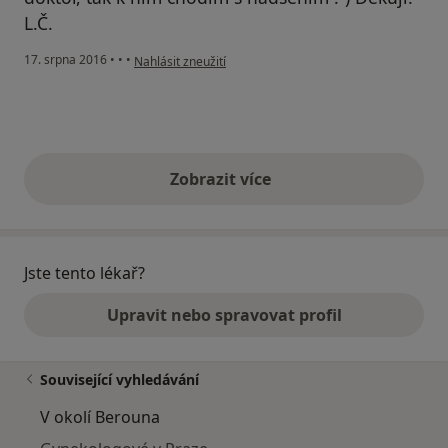
L.Č.
podle názoru uživatele Váš účet byl odstraněn
17. srpna 2016
•
•
•
Nahlásit zneužití
Zobrazit více
výše uvedené názory
Jste tento lékař?
Upravit nebo spravovat profil
Související vyhledávání
V okolí Berouna