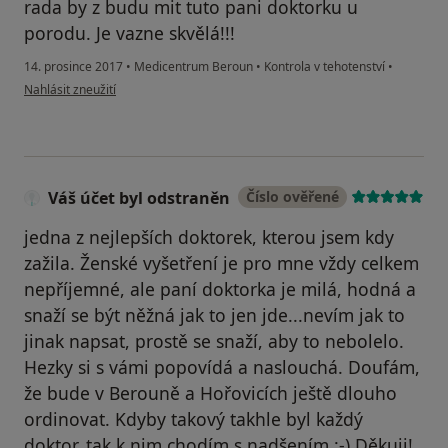
rada by z budu mit tuto pani doktorku u
porodu. Je vazne skvělá!!!
14. prosince 2017
•
Medicentrum Beroun
•
Kontrola v tehotenství
•
podle názoru uživatele Váš účet byl odstraněn
Nahlásit zneužití
Váš účet byl odstraněn
Číslo ověřené
jedna z nejlepších doktorek, kterou jsem kdy
zažila. Ženské vyšetření je pro mne vždy celkem
nepříjemné, ale paní doktorka je milá, hodná a
snaží se být něžná jak to jen jde...nevím jak to
jinak napsat, prostě se snaží, aby to nebolelo.
Hezky si s vámi popovídá a naslouchá. Doufám,
že bude v Berouně a Hořovicích ještě dlouho
ordinovat. Kdyby takový takhle byl každý
doktor, tak k nim chodím s nadšením :-) Děkuji!