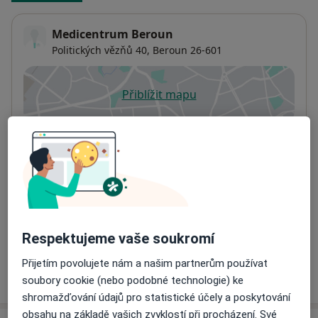
Medicentrum Beroun
Politických vězňů 40,
Beroun
26-601
Přiblížit mapu
se otevře v nové záložce
Dostupnost
Na této adrese online kalendář není aktivní
Co mám v takové situaci udělat?
Způsoby platby (soukromé návštěvy)
Na teto adrese lékař přijímá pacienty na pojišťovnu
Detaily
Respektujeme vaše soukromí
Přijetím povolujete nám a našim partnerům používat
Více
o adrese
soubory cookie (nebo podobné technologie) ke
shromažďování údajů pro statistické účely a poskytování
obsahu na základě vašich zvyklostí při procházení. Své