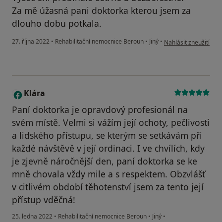
Za mě úžasná pani doktorka kterou jsem za
dlouho dobu potkala.
podle názoru uživatel
27. října 2022
•
Rehabilitační nemocnice Beroun
•
Jiný
•
Nahlásit zneužití
Klára
K
Paní doktorka je opravdový profesionál na
svém místě. Velmi si vážím její ochoty, pečlivosti
a lidského přístupu, se kterým se setkávám při
každé návštěvě v její ordinaci. I ve chvílích, kdy
je zjevně náročnější den, paní doktorka se ke
mně chovala vždy mile a s respektem. Obzvlášť
v citlivém období těhotenství jsem za tento její
přístup vděčná!
25. ledna 2022
•
Rehabilitační nemocnice Beroun
•
Jiný
•