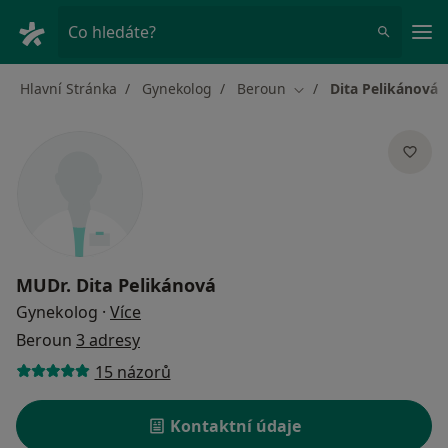
Hla
Co hledáte?
Hlavní Stránka
Gynekolog
Beroun
Dita Pelikánová
Změna města
MUDr.
Dita Pelikánová
o specializacích
Gynekolog
·
Více
Beroun
3 adresy
15 názorů
Kontaktní údaje