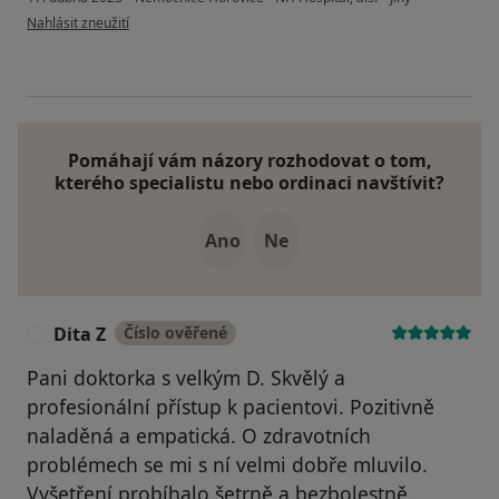
podle názoru uživatele Eva Albrechtova
Nahlásit zneužití
Pomáhají vám názory rozhodovat o tom,
kterého specialistu nebo ordinaci navštívit?
Ano
Ne
Dita Z
Číslo ověřené
D
Pani doktorka s velkým D. Skvělý a
profesionální přístup k pacientovi. Pozitivně
naladěná a empatická. O zdravotních
problémech se mi s ní velmi dobře mluvilo.
Vyšetření probíhalo šetrně a bezbolestně.