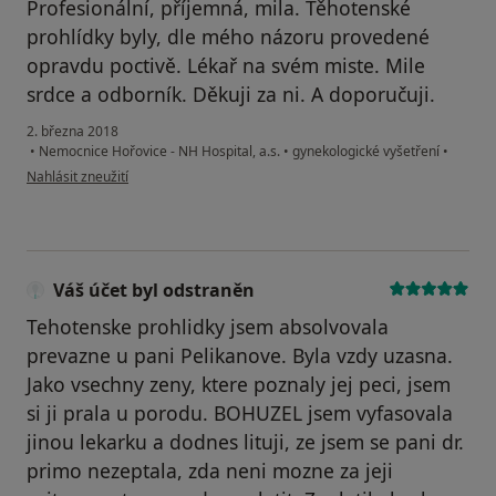
Profesionální, příjemná, mila. Těhotenské
prohlídky byly, dle mého názoru provedené
opravdu poctivě. Lékař na svém miste. Mile
srdce a odborník. Děkuji za ni. A doporučuji.
2. března 2018
•
Nemocnice Hořovice - NH Hospital, a.s.
•
gynekologické vyšetření
•
podle názoru uživatele Váš účet byl odstraněn
Nahlásit zneužití
Váš účet byl odstraněn
Tehotenske prohlidky jsem absolvovala
prevazne u pani Pelikanove. Byla vzdy uzasna.
Jako vsechny zeny, ktere poznaly jej peci, jsem
si ji prala u porodu. BOHUZEL jsem vyfasovala
jinou lekarku a dodnes lituji, ze jsem se pani dr.
primo nezeptala, zda neni mozne za jeji