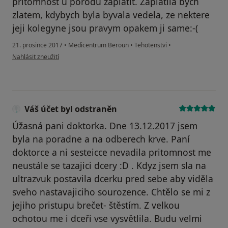
pritomnost u porodu zaplatit. Zaplatila bych
zlatem, kdybych byla byvala vedela, ze nektere
jeji kolegyne jsou pravym opakem ji same:-(
21. prosince 2017
•
Medicentrum Beroun
•
Tehotenstvi
•
podle názoru uživatele Váš účet byl odstraněn
Nahlásit zneužití
Váš účet byl odstraněn
Úžasná pani doktorka. Dne 13.12.2017 jsem
byla na poradne a na odberech krve. Paní
doktorce a ni sesteicce nevadila pritomnost me
neustále se tazajici dcery :D . Kdyz jsem sla na
ultrazvuk postavila dcerku pred sebe aby viděla
sveho nastavajiciho sourozence. Chtělo se mi z
jejiho pristupu brečet- štěstím. Z velkou
ochotou me i dceři vse vysvětlila. Budu velmi