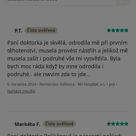
P.T.
Číslo ověřené
P
Paní doktorka je skvělá, odrodila mě při prvním
těhotenství, musela provést nástřih a jelikož mě
musela zašit i podruhé vše mi vysvětlila. Byla
bych moc ráda když by mne odrodila i
podruhé.. ale nwvim zda to jde...
6. července 2024
•
Nemocnice Hořovice - NH Hospital, a.s.
•
Jiný
•
podle názoru uživatele P.T.
Nahlásit zneužití
Markéta F.
Číslo ověřené
M
Paní doktorka Pelikánová je naprostý poklad!