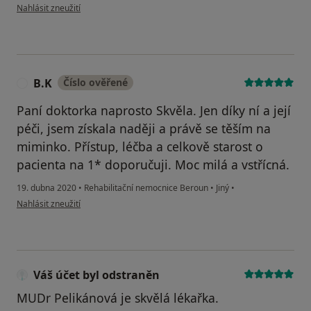
podle názoru uživatele Klára
Nahlásit zneužití
B.K
Číslo ověřené
B
Paní doktorka naprosto Skvěla. Jen díky ní a její
péči, jsem získala naději a právě se těším na
miminko. Přístup, léčba a celkově starost o
pacienta na 1* doporučuji. Moc milá a vstřícná.
19. dubna 2020
•
Rehabilitační nemocnice Beroun
•
Jiný
•
podle názoru uživatele B.K
Nahlásit zneužití
Váš účet byl odstraněn
MUDr Pelikánová je skvělá lékařka.