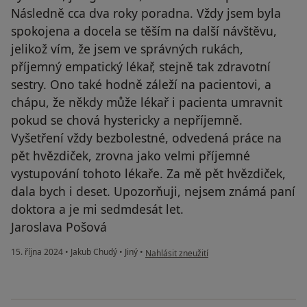
Následně cca dva roky poradna. Vždy jsem byla
spokojena a docela se těším na další návštěvu,
jelikož vím, že jsem ve správných rukách,
příjemný empatický lékař, stejně tak zdravotní
sestry. Ono také hodně záleží na pacientovi, a
chápu, že někdy může lékař i pacienta umravnit
pokud se chová hystericky a nepříjemně.
Vyšetření vždy bezbolestné, odvedená práce na
pět hvězdiček, zrovna jako velmi příjemné
vystupování tohoto lékaře. Za mě pět hvězdiček,
dala bych i deset. Upozorňuji, nejsem známá paní
doktora a je mi sedmdesát let.
Jaroslava Pošová
podle názoru uživatele J.P
15. října 2024
•
Jakub Chudý
•
Jiný
•
Nahlásit zneužití