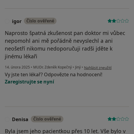
igor
Číslo ověřené
I
Naprosto špatná zkušenost pan doktor mi vůbec
nepomohl ani mě pořádně nevyslechl a ani
neošetří nikomu nedoporučuji radši jděte k
jinému lékaři
podle názoru uživatele igor
14. února 2025
•
MUDr. Zdeněk Kopečný
•
Jiný
•
Nahlásit zneužití
Vy jste ten lékař? Odpovězte na hodnocení!
Zaregistrujte se nyní
Denisa
Číslo ověřené
D
Byla jsem jeho pacientkou přes 10 let. Vše bylo v