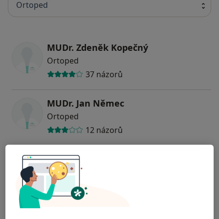
Ortoped
MUDr. Zdeněk Kopečný
Ortoped
37 názorů
MUDr. Jan Němec
Ortoped
12 názorů
MUDr. Jan Kotaška
Ortoped
25 názorů
MUDr. Richard Paděra