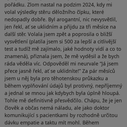
pořádku. Zlom nastal na podzim 2024, kdy mi
volal výsledky stěru děložního čípku, které
nedopadly dobře. Byl arogantní, nic nevysvětlil,
jen řekl, ať se uklidním a přijdu za tři měsíce na
další stěr. Volala jsem zpět a poprosila o bližší
vysvětlení (platila jsem si 500 za lepší a citlivější
test a tudíž mě zajímalo, jaké hodnoty vidí a co to
znamená), přiznala jsem, že mě vyděsil a že bych
ráda věděla víc. Odpověděl mi neurvale “Já jsem
přece jasně řekl, ať se uklidníte!” Za pár měsíců
jsem u něj byla pro těhotenskou průkazku a
během vyplňování údajů byl protivný, nepříjemný
a jednal se mnou jak kdybych byla úplně hloupá.
Tohle mě definitivně přesvědčilo. Chápu, že je jen
člověk a občas nemá náladu, ale jako doktor
komunikující s pacientkami by rozhodně určitou
dávku empatie a taktu mít mohl. Během