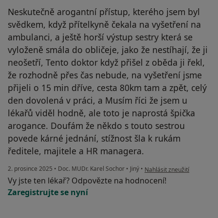
Neskutečně arogantní přístup, kterého jsem byl
svědkem, když přítelkyně čekala na vyšetření na
ambulanci, a ještě horší výstup sestry která se
vyloženě smála do obličeje, jako že nestíhají, že ji
neošetří, Tento doktor když přišel z oběda ji řekl,
že rozhodně přes čas nebude, na vyšetření jsme
přijeli o 15 min dříve, cesta 80km tam a zpět, celý
den dovolená v práci, a Musím říci že jsem u
lékařů viděl hodně, ale toto je naprostá špička
arogance. Doufám že někdo s touto sestrou
povede kárné jednání, stížnost šla k rukám
ředitele, majitele a HR managera.
podle názoru uživatele PM
2. prosince 2025
•
Doc. MUDr. Karel Sochor
•
Jiný
•
Nahlásit zneužití
Vy jste ten lékař? Odpovězte na hodnocení!
Zaregistrujte se nyní