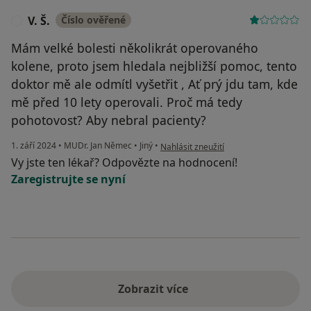
V. Š.
Číslo ověřené
V
Mám velké bolesti několikrát operovaného
kolene, proto jsem hledala nejbližší pomoc, tento
doktor mě ale odmítl vyšetřit , Ať prý jdu tam, kde
mě před 10 lety operovali. Proč má tedy
pohotovost? Aby nebral pacienty?
podle názoru uživatele V. Š.
1. září 2024
•
MUDr. Jan Němec
•
Jiný
•
Nahlásit zneužití
Vy jste ten lékař? Odpovězte na hodnocení!
Zaregistrujte se nyní
Zobrazit více