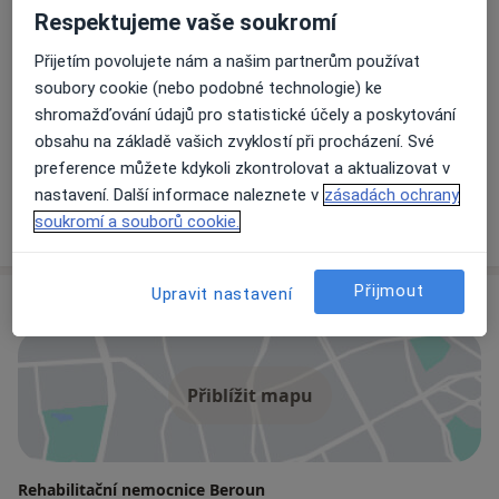
Ortoped
Respektujeme vaše soukromí
5 názorů
Přijetím povolujete nám a našim partnerům používat
soubory cookie (nebo podobné technologie) ke
MUDr. Viktor Řeháček
shromažďování údajů pro statistické účely a poskytování
obsahu na základě vašich zvyklostí při procházení. Své
Ortoped
preference můžete kdykoli zkontrolovat a aktualizovat v
8 názorů
nastavení. Další informace naleznete v
zásadách ochrany
soukromí a souborů cookie.
+ 1 specialista
Přijmout
Upravit nastavení
Adresa
Přiblížit mapu
Rehabilitační nemocnice Beroun