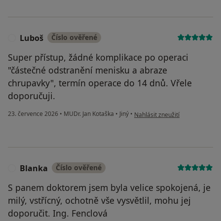
Luboš
Číslo ověřené
L
Super přístup, žádné komplikace po operaci
"částečné odstranění menisku a abraze
chrupavky", termín operace do 14 dnů. Vřele
doporučuji.
podle názoru uživatele Luboš
23. července 2026
•
MUDr. Jan Kotaška
•
Jiný
•
Nahlásit zneužití
Blanka
Číslo ověřené
B
S panem doktorem jsem byla velice spokojená, je
milý, vstřícný, ochotně vše vysvětlil, mohu jej
doporučit. Ing. Fenclová