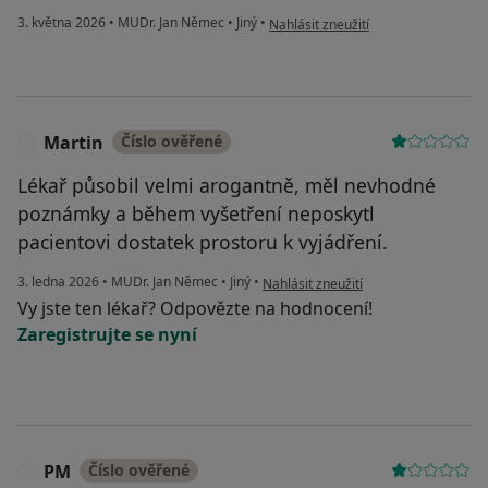
podle názoru uživatele Blanka
3. května 2026
•
MUDr. Jan Němec
•
Jiný
•
Nahlásit zneužití
Martin
Číslo ověřené
M
Lékař působil velmi arogantně, měl nevhodné
poznámky a během vyšetření neposkytl
pacientovi dostatek prostoru k vyjádření.
podle názoru uživatele Martin
3. ledna 2026
•
MUDr. Jan Němec
•
Jiný
•
Nahlásit zneužití
Vy jste ten lékař? Odpovězte na hodnocení!
Zaregistrujte se nyní
PM
Číslo ověřené
P