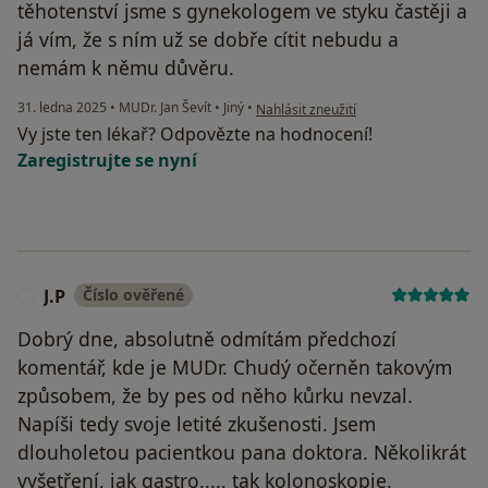
těhotenství jsme s gynekologem ve styku častěji a
já vím, že s ním už se dobře cítit nebudu a
nemám k němu důvěru.
podle názoru uživatele Denisa
31. ledna 2025
•
MUDr. Jan Ševít
•
Jiný
•
Nahlásit zneužití
Vy jste ten lékař? Odpovězte na hodnocení!
Zaregistrujte se nyní
J.P
Číslo ověřené
J
Dobrý dne, absolutně odmítám předchozí
komentář, kde je MUDr. Chudý očerněn takovým
způsobem, že by pes od něho kůrku nevzal.
Napíši tedy svoje letité zkušenosti. Jsem
dlouholetou pacientkou pana doktora. Několikrát
vyšetření, jak gastro...., tak kolonoskopie.