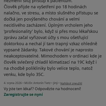
nezměnil svůj přístup k pacientům.
Člověk přijde na vyšetření po 18 hodinách
nalačno, ve stresu, a místo slušného přístupu se
dočká jen povýšeného chování a velmi
necitlivého zacházení. Úplným vrcholem jeho
'profesionality' bylo, když si přes mou lékařskou
zprávu začal vyřizovat účty s mou ošetřující
doktorkou a nechal jí tam trapný vzkaz ohledně
vypsané žádanky. Takové chování je naprosto
neakceptovatelné. Mimochodem v ordinaci kde je
člověk svlečený chladil klimatizací na 19C když i
na chodbě polikliniky bylo velice teplo, natož
venku, kde bylo 35C.
podle názoru uživatele NS
4. srpna 2026
•
MUDr. Antonín Tietz
•
Jiný
•
Nahlásit zneužití
Vy jste ten lékař? Odpovězte na hodnocení!
Zaregistrujte se nyní