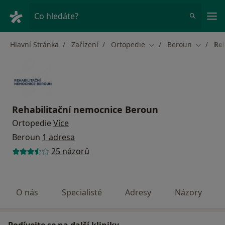
Hla
Co hledáte?
Hlavní Stránka
Zařízení
Ortopedie
Beroun
Re
Změna města
Změna m
Rehabilitační nemocnice Beroun
Ortopedie
Více
Beroun
1 adresa
25 názorů
O nás
Specialisté
Adresy
Názory
Podívejte se na další kliniky