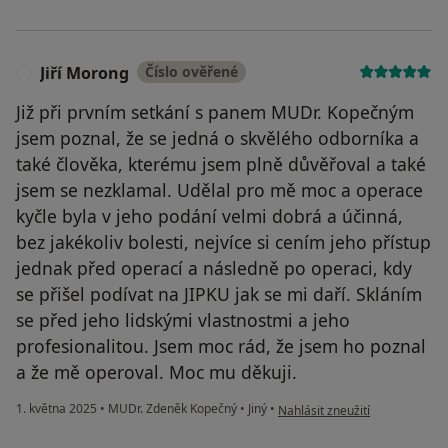
Jiří Morong
Číslo ověřené
J
Již při prvním setkání s panem MUDr. Kopečným
jsem poznal, že se jedná o skvělého odborníka a
také člověka, kterému jsem plně důvěřoval a také
jsem se nezklamal. Udělal pro mě moc a operace
kyčle byla v jeho podání velmi dobrá a účinná,
bez jakékoliv bolesti, nejvíce si cením jeho přístup
jednak před operací a následně po operaci, kdy
se přišel podívat na JIPKU jak se mi daří. Skláním
se před jeho lidskými vlastnostmi a jeho
profesionalitou. Jsem moc rád, že jsem ho poznal
a že mě operoval. Moc mu děkuji.
podle názoru uživatele Jiří Mo
1. května 2025
•
MUDr. Zdeněk Kopečný
•
Jiný
•
Nahlásit zneužití