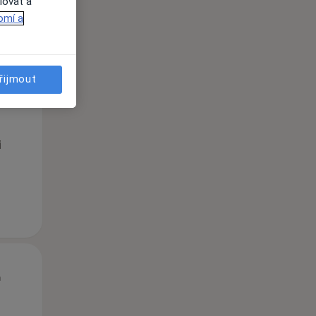
lovat a
omí a
řijmout
St
Čt
Pá
n
12 Srpen
13 Srpen
14 Srpen
i
St
Čt
Pá
n
12 Srpen
13 Srpen
14 Srpen