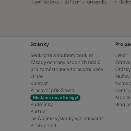
Hlavní Stránka
Zařízení
Ortopedie
Kladn
Změna měs
Stránky
Pro pa
Soukromí a soubory cookies
Lékaři
Zásady ochrany osobních údajů
Zdravot
pro zaměstnance zdravotní péče
Otázky
O nás
Služby
Kontakt
Nemoc
Pracovní příležitosti
Centr
Mobilní
Hledáme nové kolegy!
Podmínky
Blog p
Partneři
Jak řadíme výsledky vyhledávání?
Přístupnost