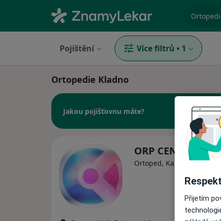
specializ
Pojištění
Více filtrů
•
1
Ortopedie Kladno
Jakou pojišťovnu máte?
ORP CENTRUM s.r
Ortoped, Kardiolog, Ostat
Respekt
Přijetím p
technologi