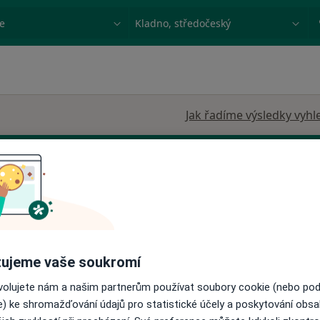
ace, nemoc nebo příjmení
Město nebo region
Jak řadíme výsledky vyhl
.o.
Dnes
Zítra
Po
Út
8 Srpen
9 Srpen
10 Srpen
11 Srpe
·
Více
ní
ujeme vaše soukromí
Online rezervace termínu není k dispozic
ovolujete nám a našim partnerům používat soubory cookie (nebo po
e) ke shromažďování údajů pro statistické účely a poskytování obs
Zobrazit profil