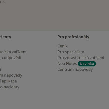
o
ta
Změna města
cienty
Pro profesionály
Ceník
nická zařízení
Pro specialisty
 a odpovědi
Pro zdravotnická zařízení
Noa Notes
Novinka
i
Centrum nápovědy
um nápovědy
 aplikace
ro pacienty