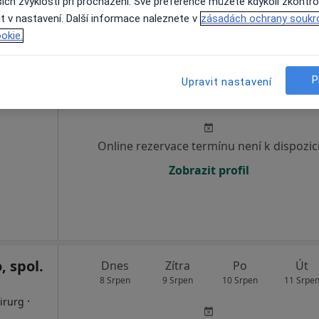
ich zvyklostí při procházení. Své preference můžete kdykoli zkontro
t v nastavení. Další informace naleznete v
zásadách ochrany soukr
okie.
o.
P
Dnes
Zítra
Po
Út
Upravit nastavení
8 Srpen
9 Srpen
10 Srpen
11 Srpe
Online rezervace termínu není k dispozic
Zobrazit profil
, spol.
Dnes
Zítra
Po
Út
8 Srpen
9 Srpen
10 Srpen
11 Srpe
·
irurg