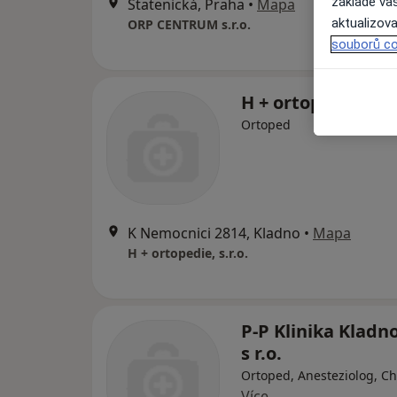
základě vaš
Statenická, Praha
•
Mapa
aktualizova
ORP CENTRUM s.r.o.
souborů co
H + ortopedie, s.r.
Ortoped
K Nemocnici 2814, Kladno
•
Mapa
H + ortopedie, s.r.o.
P-P Klinika Kladno
s r.o.
Ortoped, Anesteziolog, Ch
Více