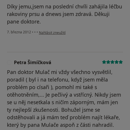
Díky jemu,jsem na poslední chvíli zahájila léčbu
rakoviny prsu a dnews jsem zdravá. Děkuji
pane doktore.
podle názoru uživatele Váš účet byl odstraněn
7. března 2012
•
•
•
Nahlásit zneužití
Petra Šimíčková
P
Pan doktor Mulač mi vždy všechno vysvětlil,
poradil ( byl i na telefonu, když jsem měla
problém po císaři ), pomohl mi také s
otěhotněním,... Je pečlivý a vstřícný. Nikdy jsem
se u něj nesetkala s ničím záporným, mám jen
ty nejlepší zkušenosti. Bohužel jsme se
odstěhovali a já mám teď problém najít lékaře,
který by pana Mulače aspoň z části nahradil.