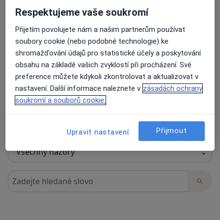
Respektujeme vaše soukromí
Přijetím povolujete nám a našim partnerům používat
35 názorů
soubory cookie (nebo podobné technologie) ke
shromažďování údajů pro statistické účely a poskytování
obsahu na základě vašich zvyklostí při procházení. Své
Recenze pacientů jsou pro nás důležité.
preference můžete kdykoli zkontrolovat a aktualizovat v
Specialisté nemají možnost zaplatit za
nastavení. Další informace naleznete v
zásadách ochrany
odstranění nebo změnu recenze pacienta.
soukromí a souborů cookie.
Další informace o názorech
Další informace.
Přijmout
Upravit nastavení
Hledejte v názorech