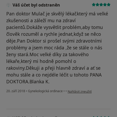
Váš účet byl odstraněn
Pan doktor Mulač je skvělý lékař,který má velké
zkušenosti a záleží mu na zdraví
pacientů.Dokáže vysvětlit problém,aby tomu
člověk rozuměl a rychle jednat,když se něco
děje.Pan Doktor si prošel svými zdravotními
problémy a jsem moc ráda ,že se stále o nás
ženy stará.Moc velké díky za takového
lékaře,který mi hodně pomohl o
rakoviny.Děkuji a přeji hlavně zdraví a ať se
mohu stále a co nejdéle léčit u tohoto PANA
DOKTORA.Blanka K.
podle názoru uživatele Váš účet b
20. září 2018
•
Gynekologická ordinace
•
•
Nahlásit zneužití