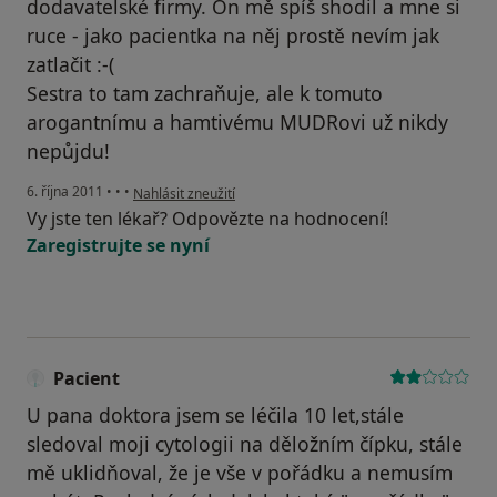
dodavatelské firmy. On mě spíš shodil a mne si
ruce - jako pacientka na něj prostě nevím jak
zatlačit :-(
Sestra to tam zachraňuje, ale k tomuto
arogantnímu a hamtivému MUDRovi už nikdy
nepůjdu!
podle názoru uživatele Váš účet byl odstraněn
6. října 2011
•
•
•
Nahlásit zneužití
Vy jste ten lékař? Odpovězte na hodnocení!
Zaregistrujte se nyní
Pacient
U pana doktora jsem se léčila 10 let,stále
sledoval moji cytologii na děložním čípku, stále
mě uklidňoval, že je vše v pořádku a nemusím