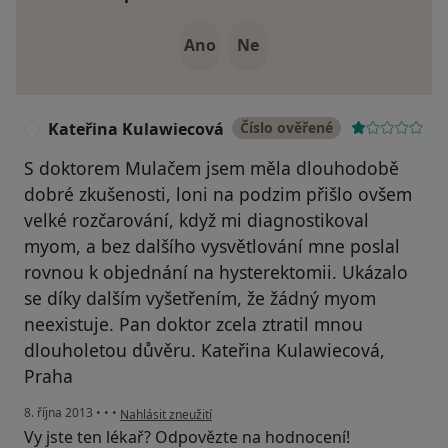
Ano
Ne
Kateřina Kulawiecová
Číslo ověřené
K
S doktorem Mulačem jsem měla dlouhodobě
dobré zkušenosti, loni na podzim přišlo ovšem
velké rozčarování, když mi diagnostikoval
myom, a bez dalšího vysvětlování mne poslal
rovnou k objednání na hysterektomii. Ukázalo
se díky dalším vyšetřením, že žádný myom
neexistuje. Pan doktor zcela ztratil mnou
dlouholetou důvěru. Kateřina Kulawiecová,
Praha
podle názoru uživatele Kateřina Kulawiecová
8. října 2013
•
•
•
Nahlásit zneužití
Vy jste ten lékař? Odpovězte na hodnocení!