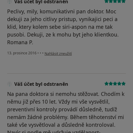
Váš účet byl odstraněn
Peclivy, mily, komunikativni pan doktor. Moc
dekuji za jeho citlivy pristup, vynikajici peci a
klid, ktery kolem sebe siri-aspon na me tak
pusobi. Dekuji, ze k mohu byt jeho klientkou.
Romana P.
podle názoru uživatele Váš účet byl odstraněn
13. prosince 2016
•
•
•
Nahlásit zneužití
Váš účet byl odstraněn
Na pana doktora si nemohu stěžovat. Chodím k
němu již přes 10 let. Vždy mi vše vysvětlil,
preventivní kontroly provádí důsledně, tudíž
nemám žádné problémy. Během těhotenství mi
také vše vysvětloval a důsledně kontroloval.
Navíc si podle mě udržuje vzdělanost-