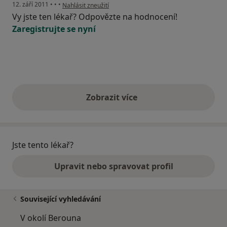
podle názoru uživatele Pacient
12. září 2011
•
•
•
Nahlásit zneužití
Vy jste ten lékař? Odpovězte na hodnocení!
Zaregistrujte se nyní
Zobrazit více
výše uvedené názory
Jste tento lékař?
Upravit nebo spravovat profil
Související vyhledávání
V okolí Berouna