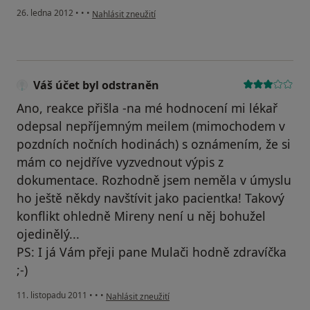
podle názoru uživatele Petra Šimíčková
26. ledna 2012
•
•
•
Nahlásit zneužití
Váš účet byl odstraněn
Ano, reakce přišla -na mé hodnocení mi lékař
odepsal nepříjemným meilem (mimochodem v
pozdních nočních hodinách) s oznámením, že si
mám co nejdříve vyzvednout výpis z
dokumentace. Rozhodně jsem neměla v úmyslu
ho ještě někdy navštívit jako pacientka! Takový
konflikt ohledně Mireny není u něj bohužel
ojedinělý...
PS: I já Vám přeji pane Mulači hodně zdravíčka
;-)
podle názoru uživatele Váš účet byl odstraněn
11. listopadu 2011
•
•
•
Nahlásit zneužití