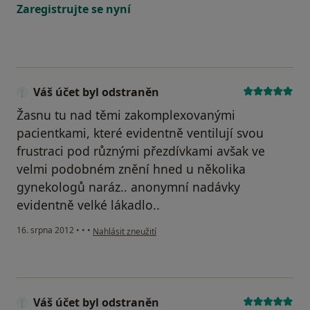
Zaregistrujte se nyní
Váš účet byl odstraněn
Žasnu tu nad těmi zakomplexovanými
pacientkami, které evidentně ventilují svou
frustraci pod různými přezdívkami avšak ve
velmi podobném znění hned u několika
gynekologů naráz.. anonymní nadávky
evidentně velké lákadlo..
podle názoru uživatele Váš účet byl odstraněn
16. srpna 2012
•
•
•
Nahlásit zneužití
Váš účet byl odstraněn