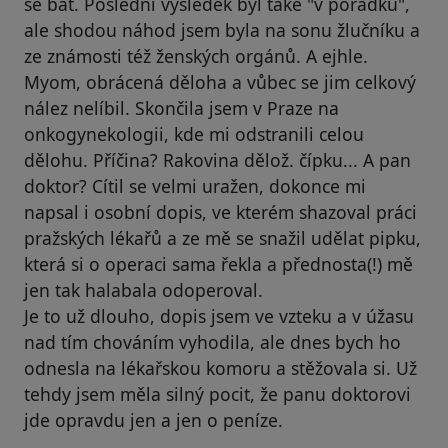
se bát. Poslední výsledek byl také "v pořádku",
ale shodou náhod jsem byla na sonu žlučníku a
ze známosti též ženských orgánů. A ejhle.
Myom, obrácená děloha a vůbec se jim celkový
nález nelíbil. Skončila jsem v Praze na
onkogynekologii, kde mi odstranili celou
dělohu. Příčina? Rakovina dělož. čípku... A pan
doktor? Cítil se velmi uražen, dokonce mi
napsal i osobní dopis, ve kterém shazoval práci
pražských lékařů a ze mě se snažil udělat pipku,
která si o operaci sama řekla a přednosta(!) mě
jen tak halabala odoperoval.
Je to už dlouho, dopis jsem ve vzteku a v úžasu
nad tím chováním vyhodila, ale dnes bych ho
odnesla na lékařskou komoru a stěžovala si. Už
tehdy jsem měla silný pocit, že panu doktorovi
jde opravdu jen a jen o peníze.