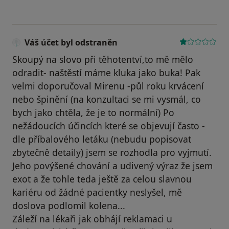
Váš účet byl odstraněn
Skoupý na slovo při těhotentví,to mě mělo
odradit- naštěstí máme kluka jako buka! Pak
velmi doporučoval Mirenu -půl roku krvácení
nebo špinění (na konzultaci se mi vysmál, co
bych jako chtěla, že je to normální) Po
nežádoucích účincích které se objevují často -
dle příbalového letáku (nebudu popisovat
zbytečně detaily) jsem se rozhodla pro vyjmutí.
Jeho povýšené chování a udivený výraz že jsem
exot a že tohle teda ještě za celou slavnou
kariéru od žádné pacientky neslyšel, mě
doslova podlomil kolena...
Záleží na lékaři jak obhájí reklamaci u