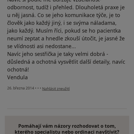
odbornost, tudíž i přehled. Dlouholetá praxe je
u něj jasná. Co se jeho komunikace týče, je to
člověk jako každý jiný, i se svýma náladama,
jako každý. Musím říci, pokud se ho pacientka
neumí zeptat a hnedle zkouší útočit, je jasné že
se vlídnosti asi nedostane...
Navíc jeho sestřička je taky velmi dobrá -
důsledná a ochotná vysvětlit další detaily, navíc
ochotná!
Vendula
podle názoru uživatele Váš účet byl odstraněn
26. března 2014
•
•
•
Nahlásit zneužití
Pomáhají vám názory rozhodovat o tom,
kterého specialistu nebo ordinaci navštívit?