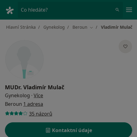
Hla
Co hledáte?
Hlavní Stránka
Gynekolog
Beroun
Vladimír Mulač
Změna města
MUDr.
Vladimír Mulač
o specializacích
Gynekolog
·
Více
Beroun
1 adresa
35 názorů
Kontaktní údaje