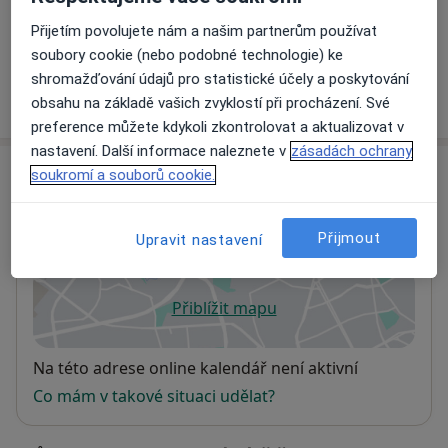
Detaily
Přijetím povolujete nám a našim partnerům používat
soubory cookie (nebo podobné technologie) ke
shromažďování údajů pro statistické účely a poskytování
Jak fungují ceny?
obsahu na základě vašich zvyklostí při procházení. Své
preference můžete kdykoli zkontrolovat a aktualizovat v
nastavení. Další informace naleznete v
zásadách ochrany
Adresa
soukromí a souborů cookie.
Gynprofi s.r.o.
Přijmout
Upravit nastavení
Kateřinská 7/1526,
Praha 15
,
Praha
120 00
Přiblížit mapu
se otevře v nové záložce
Dostupnost
Na této adrese online kalendář není aktivní
Co mám v takové situaci udělat?