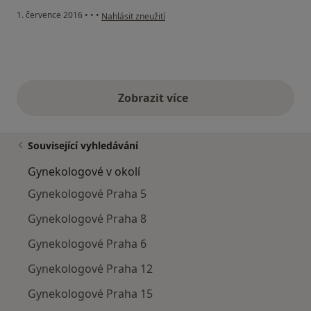
podle názoru uživatele Váš účet byl odstraněn
1. července 2016
•
•
•
Nahlásit zneužití
Zobrazit více
výše uvedené názory
Související vyhledávání
Gynekologové v okolí
Gynekologové Praha 5
Gynekologové Praha 8
Gynekologové Praha 6
Gynekologové Praha 12
Gynekologové Praha 15