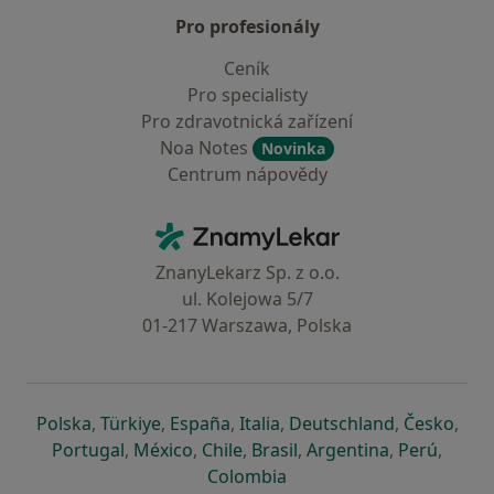
Pro profesionály
Ceník
Pro specialisty
Pro zdravotnická zařízení
Noa Notes
Novinka
Centrum nápovědy
Kontakt
ZnamyLekar - Hlavní stránka
ZnanyLekarz Sp. z o.o.
ul. Kolejowa 5/7
01-217 Warszawa, Polska
se otevře v nové záložce
se otevře v nové záložce
se otevře v nové záložce
se otevře v nové záložce
se otevře v 
se o
Polska
,
Türkiye
,
España
,
Italia
,
Deutschland
,
Česko
,
se otevře v nové záložce
se otevře v nové záložce
se otevře v nové záložce
se otevře v nové záložc
se otevře v 
se ote
Portugal
,
México
,
Chile
,
Brasil
,
Argentina
,
Perú
,
se otevře v nové záložce
Colombia