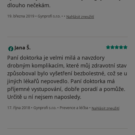
dlouho nečekám.
podle názoru uživatele Kristýna Čermák
19. března 2019
•
Gynprofi s.r.o.
•
•
Nahlásit zneužití
Jana Š.
J
Paní doktorka je velmi milá a navzdory
drobným komplikacím, které můj zdravotní stav
způsoboval bylo vyšetření bezbolestné, což se u
jiných lékařů nepovedlo. Paní doktorka má
příjemné vystupování, dobře poradí a pomůže.
Určitě u ní nejsem naposledy.
podle názoru uživatele Jan
17. října 2018
•
Gynprofi s.r.o.
•
Prevence a léčba
•
Nahlásit zneužití