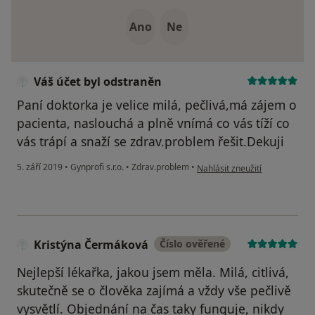
Ano
Ne
Váš účet byl odstraněn
Paní doktorka je velice milá, pečlivá,má zájem o
pacienta, naslouchá a plně vnímá co vás tíží co
vás trápí a snaží se zdrav.problem řešit.Dekuji
podle názoru uživatele Váš úč
5. září 2019
•
Gynprofi s.r.o.
•
Zdrav.problem
•
Nahlásit zneužití
Kristýna Čermáková
Číslo ověřené
Nejlepší lékařka, jakou jsem měla. Milá, citlivá,
skutečně se o člověka zajímá a vždy vše pečlivě
vysvětlí. Objednání na čas taky funguje, nikdy