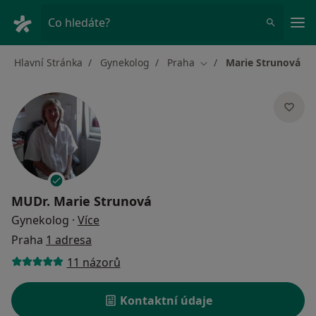
Hla
Co hledáte?
Hlavní Stránka
Gynekolog
Praha
Marie Strunová
Změna města
MUDr.
Marie Strunová
o specializacích
Gynekolog
·
Více
Praha
1 adresa
11 názorů
Kontaktní údaje