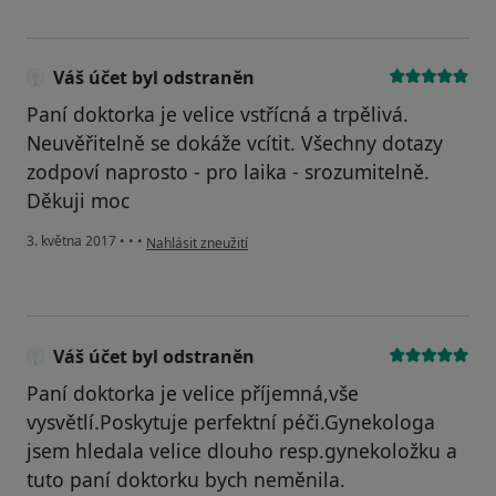
Váš účet byl odstraněn
Paní doktorka je velice vstřícná a trpělivá.
Neuvěřitelně se dokáže vcítit. Všechny dotazy
zodpoví naprosto - pro laika - srozumitelně.
Děkuji moc
podle názoru uživatele Váš účet byl odstraněn
3. května 2017
•
•
•
Nahlásit zneužití
Váš účet byl odstraněn
Paní doktorka je velice příjemná,vše
vysvětlí.Poskytuje perfektní péči.Gynekologa
jsem hledala velice dlouho resp.gynekoložku a
tuto paní doktorku bych neměnila.