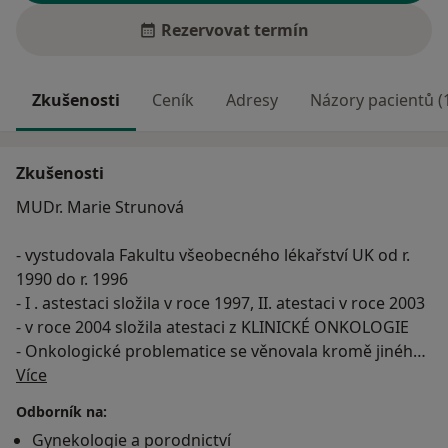
Rezervovat termín
Zkušenosti
Ceník
Adresy
Názory pacientů (
Zkušenosti
MUDr. Marie Strunová
- vystudovala Fakultu všeobecného lékařství UK od r.
1990 do r. 1996
- I . astestaci složila v roce 1997, II. atestaci v roce 2003
- v roce 2004 složila atestaci z KLINICKÉ ONKOLOGIE
- Onkologické problematice se věnovala kromě jiného
O mně
prakticky v době celého působení na Gynekologicko
Více
porodnicé klinice VFN a l. lékařské fakulty UK v Praze 2
Odborník na:
- zabývala se problematikou PATOLOGIÍ ČÍPKU a jiných
Gynekologie a porodnictví
reprodukčních orgánů, OPERATIVĚ, vedla