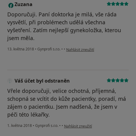
Zuzana
Z
Doporučuji. Paní doktorka je milá, vše ráda
vysvětlí, při problémech udělá všechna
vyšetření. Zatím nejlepší gynekoložka, kterou
jsem měla.
podle názoru uživatele Zuzana
13. května 2018
•
Gynprofi s.r.o.
•
•
Nahlásit zneužití
Váš účet byl odstraněn
Vřele doporučuji, velice ochotná, příjemná,
schopná se vcítit do kůže pacientky, poradí, má
zájem o pacientku. Jsem nadšená, že jsem v
péči této lékařky.
podle názoru uživatele Váš účet byl odstra
1. května 2018
•
Gynprofi s.r.o.
•
•
Nahlásit zneužití