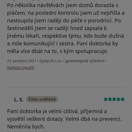
Po několika návštěvách jsem domů dorazila s
pláčem, na poslední kontrolu jsem už nepřišla a
nastoupila jsem raději do péče v porodnici. Po
šestinedělí jsem se raději hned zapsala k
jinému lékaři, respektive týmu, kde bude slušná
a mile komunikující i sestra. Paní doktorka by
měla více dbát na to, s kým spolupracuje.
23. prosince 2021
•
Gynprofi s.r.o.
•
gynekologické vyšetření
•
podle názoru uživatele Ž.
Nahlásit zneužití
L. S.
Číslo ověřené
L
Paní doktorka je velmi citlivá, příjemná a
vysvětlí veškeré dotazy. Velmi dbá na prevenci.
Neměnila bych.