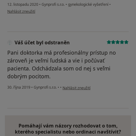
12. listopadu 2020
•
Gynprofi s.r.o.
•
gynekologické vyšetření
•
podle názoru uživatele L. S.
Nahlásit zneužití
Váš účet byl odstraněn
Pani doktorka má profesionálny prístup no
zároveň je veľmi ľudská a vie i počúvať
pacienta. Odchádzala som od nej s veľmi
dobrým pocitom.
podle názoru uživatele Váš účet byl odstra
30. října 2019
•
Gynprofi s.r.o.
•
•
Nahlásit zneužití
Pomáhají vám názory rozhodovat o tom,
kterého specialistu nebo ordinaci navštívit?