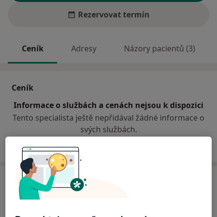
Rezervovat termín
Ceník
Adresy
Názory pacientů (3)
Ceník
Informace o službách a cenách nejsou k dispozici
Tento specialista ještě nepřidával žádné informace o
svých službách.
Adresy (2)
Adresa 1
Adresa 2