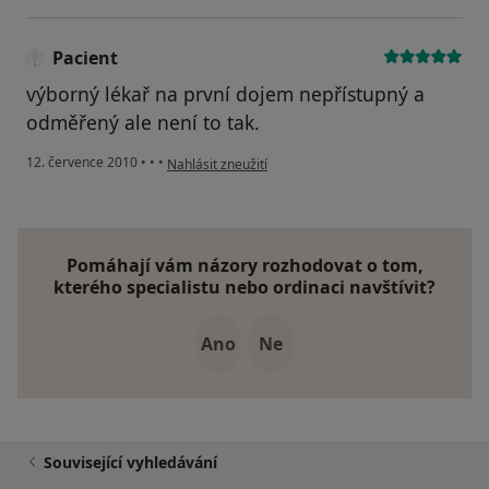
Pacient
výborný lékař na první dojem nepřístupný a
odměřený ale není to tak.
podle názoru uživatele Pacient
12. července 2010
•
•
•
Nahlásit zneužití
Pomáhají vám názory rozhodovat o tom,
kterého specialistu nebo ordinaci navštívit?
Ano
Ne
Související vyhledávání