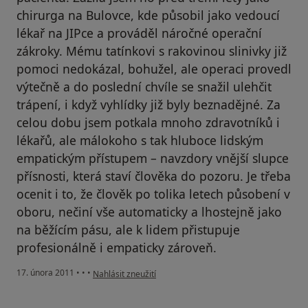
chirurga na Bulovce, kde působil jako vedoucí
lékař na JIPce a prováděl náročné operační
zákroky. Mému tatínkovi s rakovinou slinivky již
pomoci nedokázal, bohužel, ale operaci provedl
výtečně a do poslední chvíle se snažil ulehčit
trápení, i když vyhlídky již byly beznadějné. Za
celou dobu jsem potkala mnoho zdravotníků i
lékařů, ale málokoho s tak hluboce lidským
empatickým přístupem – navzdory vnější slupce
přísnosti, která staví člověka do pozoru. Je třeba
ocenit i to, že člověk po tolika letech působení v
oboru, nečiní vše automaticky a lhostejně jako
na běžícím pásu, ale k lidem přistupuje
profesionálně i empaticky zároveň.
podle názoru uživatele Pacient
17. února 2011
•
•
•
Nahlásit zneužití