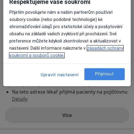
Respektujeme vaše soukromí
Přijetím povolujete nám a našim partnerům používat
Lékařský dům Praha 7, a.s.
soubory cookie (nebo podobné technologie) ke
Janovského 48/993,
Praha 7
,
Praha
170 00
shromažďování údajů pro statistické účely a poskytování
obsahu na základě vašich zvyklostí při procházení. Své
Přiblížit mapu
preference můžete kdykoli zkontrolovat a aktualizovat v
se otevře v nové záložce
nastavení. Další informace naleznete v
zásadách ochrany
soukromí a souborů cookie.
Dostupnost
Na této adrese online kalendář není aktivní
Co mám v takové situaci udělat?
Přijmout
Upravit nastavení
Způsoby platby (soukromé návštěvy)
Na teto adrese lékař přijímá pacienty na pojišťovnu
Detaily
Více
o adrese