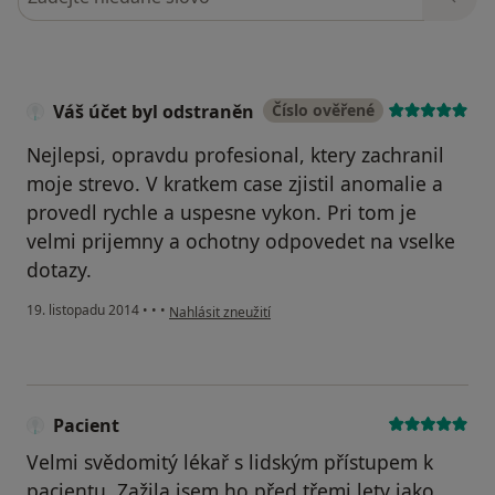
Váš účet byl odstraněn
Číslo ověřené
Nejlepsi, opravdu profesional, ktery zachranil
moje strevo. V kratkem case zjistil anomalie a
provedl rychle a uspesne vykon. Pri tom je
velmi prijemny a ochotny odpovedet na vselke
dotazy.
podle názoru uživatele Váš účet byl odstraněn
19. listopadu 2014
•
•
•
Nahlásit zneužití
Pacient
Velmi svědomitý lékař s lidským přístupem k
pacientu. Zažila jsem ho před třemi lety jako