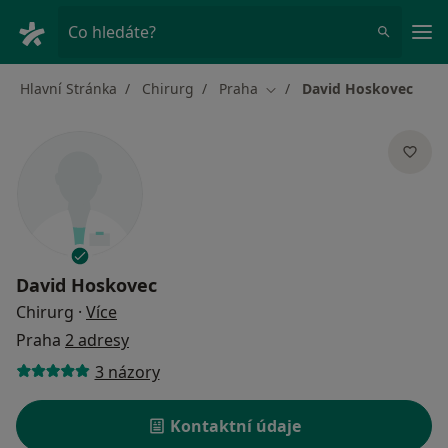
Hla
Co hledáte?
Hlavní Stránka
Chirurg
Praha
David Hoskovec
Změna města
David Hoskovec
o specializacích
Chirurg
·
Více
Praha
2 adresy
3 názory
Kontaktní údaje