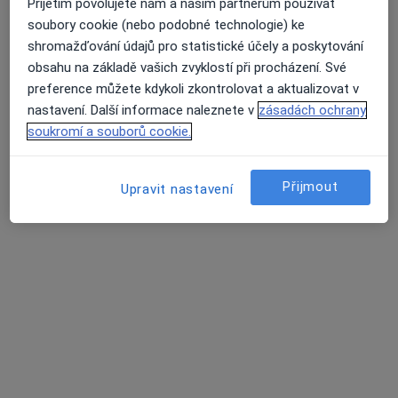
Přijetím povolujete nám a našim partnerům používat
soubory cookie (nebo podobné technologie) ke
shromažďování údajů pro statistické účely a poskytování
obsahu na základě vašich zvyklostí při procházení. Své
preference můžete kdykoli zkontrolovat a aktualizovat v
MUDr. Diana Barnášová
nastavení. Další informace naleznete v
zásadách ochrany
·
Více
Chirurg, Proktolog
soukromí a souborů cookie.
53 názorů
Hviezdoslavova 25/509, Praha
•
Mapa
Přijmout
Upravit nastavení
Palas Athéna s.r.o. - Klinika jednodenní chirurgie
Tento specialista nenabízí online rezervaci termínu na této adrese.
Rezervovat termín