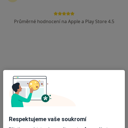
Průměrné hodnocení na Apple a Play Store 4.5
MUDr. Kamil Navrátil Ph.D.
·
Více
Chirurg
15 názorů
Adresa
Online
Hviezdoslavova 25/509, Praha
•
Mapa
Palas Athéna s.r.o. - Klinika jednodenní chirurgie
Tento specialista nenabízí online rezervaci termínu na této adrese.
Rezervovat termín
Respektujeme vaše soukromí