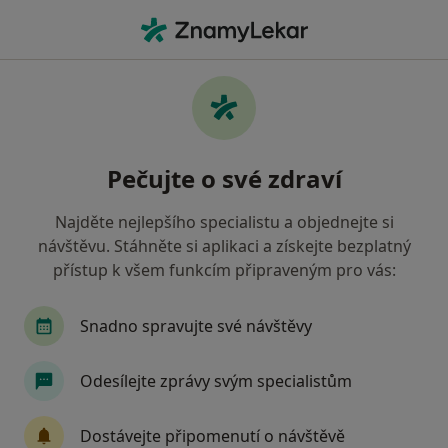
Hla
Zánět Slepého Střeva • Praha, hl město Praha
Filtry
• 1
Mapa
Zánět slepého střeva Praha
Pečujte o své zdraví
Jak řadíme výsledky vyhledávání?
Najděte nejlepšího specialistu a objednejte si
návštěvu. Stáhněte si aplikaci a získejte bezplatný
Jakého specialistu hledáte?
přístup k všem funkcím připraveným pro vás:
Chirurg
Proktolog
Gastroenterolog
Snadno spravujte své návštěvy
Odesílejte zprávy svým specialistům
Dostávejte připomenutí o návštěvě