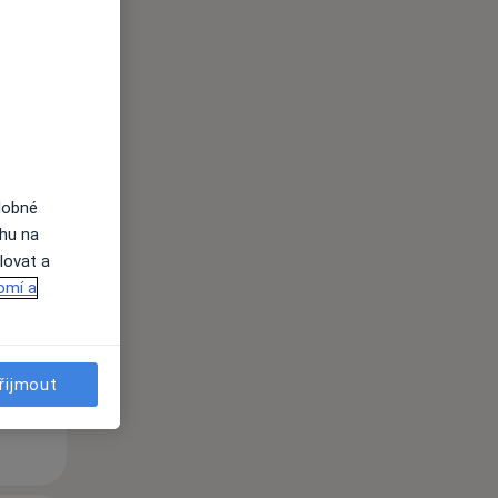
dobné
Út
St
Čt
ahu na
n
11 Srpen
12 Srpen
13 Srpen
lovat a
omí a
i
řijmout