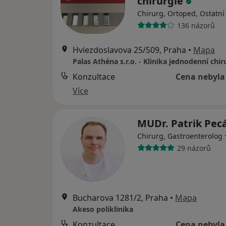
chirurgie
Chirurg, Ortoped, Ostatní
136 názorů
Hviezdoslavova 25/509, Praha
•
Mapa
Palas Athéna s.r.o. - Klinika jednodenní chir
Konzultace
Cena nebyla
Více
MUDr. Patrik Pec
Chirurg, Gastroenterolog
29 názorů
Bucharova 1281/2, Praha
•
Mapa
Akeso poliklinika
Konzultace
Cena nebyla