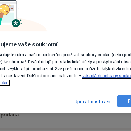
Zobrazit telefonní číslo
urgie
 přidána
ujeme vaše soukromí
rth,
ovolujete nám a našim partnerům používat soubory cookie (nebo po
Dnes
Zítra
Ne
Po
e) ke shromažďování údajů pro statistické účely a poskytování obs
7 Srpen
8 Srpen
9 Srpen
10 Srpe
ich zvyklostí při procházení. Své preference můžete kdykoli zkontro
t v nastavení. Další informace naleznete v
zásadách ochrany soukr
Online rezervace termínu není k dispozic
okie.
Zobrazit telefonní číslo
P
Upravit nastavení
urgie
 přidána