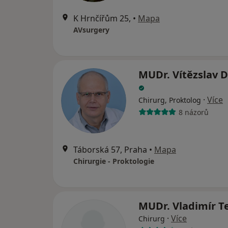
K Hrnčířům 25,
•
Mapa
AVsurgery
MUDr. Vítězslav 
·
Více
Chirurg, Proktolog
8 názorů
Táborská 57, Praha
•
Mapa
Chirurgie - Proktologie
MUDr. Vladimír T
·
Více
Chirurg