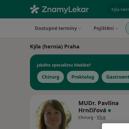
specializ
Dostupné termíny
Pojištění
Kýla (hernia) Praha
Jakého specialistu hledáte?
Chirurg
Proktolog
Gastroen
MUDr. Pavlína
Hrnčířová
·
Více
Chirurg