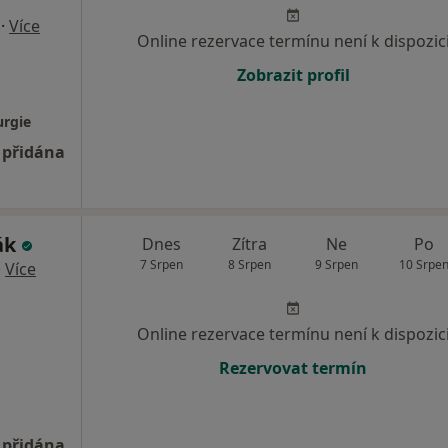
·
Více
Online rezervace termínu není k dispozic
Zobrazit profil
urgie
 přidána
ák
Dnes
Zítra
Ne
Po
7 Srpen
8 Srpen
9 Srpen
10 Srpe
·
Více
Online rezervace termínu není k dispozic
Rezervovat termín
 přidána