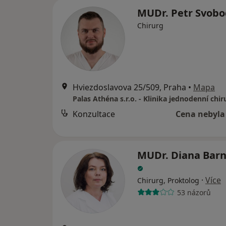
MUDr. Petr Svob
Chirurg
Hviezdoslavova 25/509, Praha
•
Mapa
Palas Athéna s.r.o. - Klinika jednodenní chir
Konzultace
Cena nebyla
MUDr. Diana Bar
·
Více
Chirurg, Proktolog
53 názorů