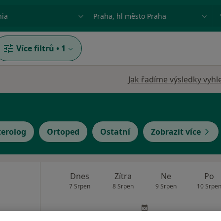
ace, nemoc nebo příjmení
Město nebo region
Více filtrů
•
1
Jak řadíme výsledky vyhl
terolog
Ortoped
Ostatní
Zobrazit více
Dnes
Zítra
Ne
Po
7 Srpen
8 Srpen
9 Srpen
10 Srpe
Online rezervace termínu není k dispozic