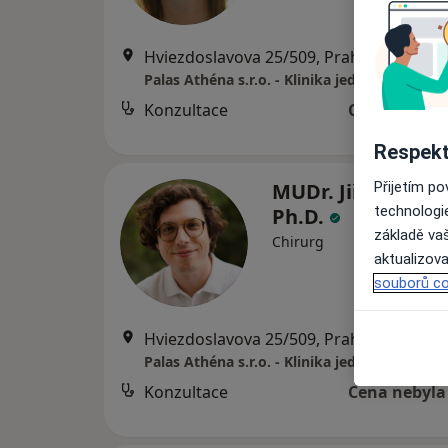
Hviezdoslavova 25/509, Praha
•
Mapa
Palas Athéna s.r.o. - Klinika jednodenní chir
Konzultace
Cena nebyla
Respekt
MUDr. Jiří Jungwi
Přijetím p
technologi
Ph.D.
základě vaš
Chirurg
aktualizova
souborů co
Hviezdoslavova 25/509, Praha
•
Mapa
Palas Athéna s.r.o. - Klinika jednodenní chir
Konzultace
Cena nebyla