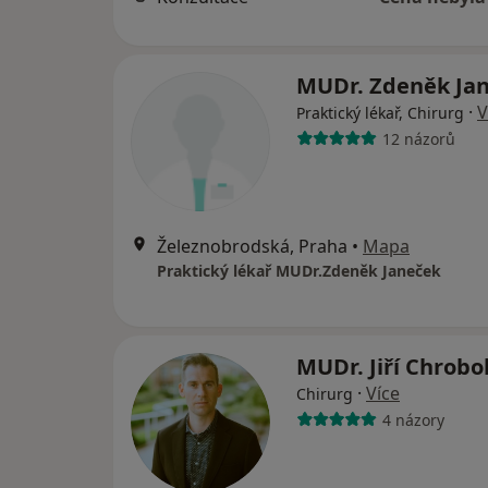
MUDr. Zdeněk Ja
·
V
Praktický lékař, Chirurg
12 názorů
Železnobrodská, Praha
•
Mapa
Praktický lékař MUDr.Zdeněk Janeček
MUDr. Jiří Chrob
·
Více
Chirurg
4 názory