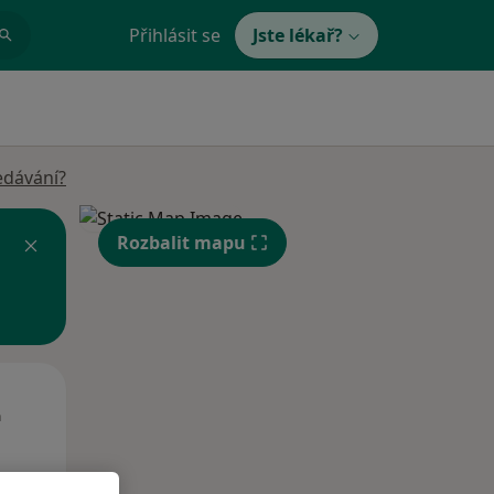
Přihlásit se
Jste lékař?
edávání?
Rozbalit mapu
Út
St
Čt
n
11 Srpen
12 Srpen
13 Srpen
i