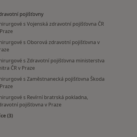
dravotní pojišťovny
hirurgové s Vojenská zdravotní pojišťovna ČR
 Praze
hirurgové s Oborová zdravotní pojišťovna v
raze
hirurgové s Zdravotní pojišťovna ministerstva
nitra ČR v Praze
hirurgové s Zaměstnanecká pojišťovna Škoda
 Praze
hirurgové s Revírní bratrská pokladna,
dravotní pojišťovna v Praze
íce (3)
Více v kategorii: Zdravotní pojišťovny