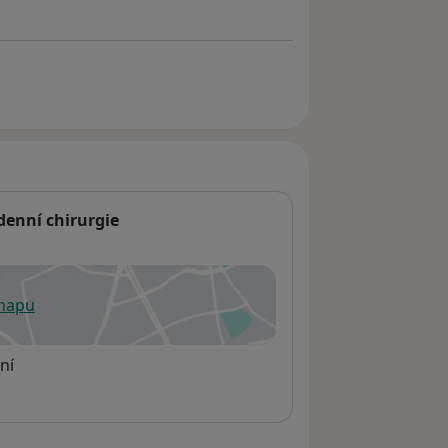
odenní chirurgie
 mapu
 otevře v nové záložce
ní