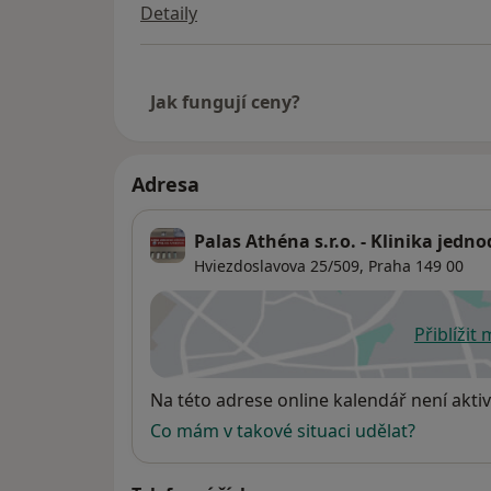
Detaily
Jak fungují ceny?
Adresa
Palas Athéna s.r.o. - Klinika jedn
Hviezdoslavova 25/509,
Praha
149 00
Přiblížit
se
Dostupnost
Na této adrese online kalendář není aktiv
Co mám v takové situaci udělat?