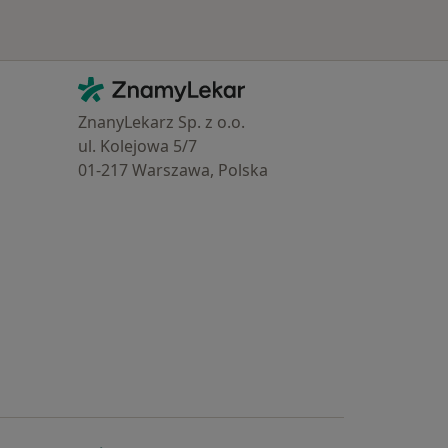
Kontakt
ZnamyLekar - Hlavní stránka
ZnanyLekarz Sp. z o.o.
ul. Kolejowa 5/7
01-217 Warszawa, Polska