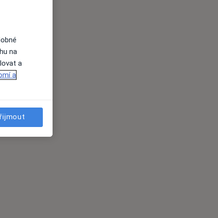
dobné
ahu na
lovat a
omí a
řijmout