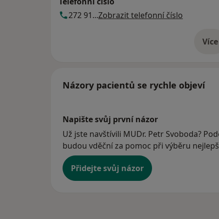
Telefonní číslo
272 91...
Zobrazit telefonní číslo
Více
o 
Názory pacientů se rychle objeví
Napište svůj první názor
Už jste navštívili MUDr. Petr Svoboda? Podě
budou vděční za pomoc při výběru nejlepší
Přidejte svůj názor