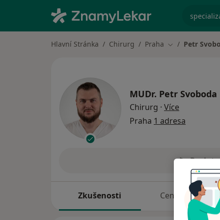
specializ
Hlavní Stránka
Chirurg
Praha
Petr Svob
Změna města
MUDr.
Petr Svoboda
o specializ
Chirurg
·
Více
Praha
1 adresa
Poslat 
Zkušenosti
Ceník