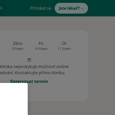
Přihlásit se
Jste lékař?
Zítra
Po
Út
St
Čt
9 Srpen
10 Srpen
11 Srpen
12 Srpen
13 Srp
 klinika neposkytuje možnost online
ednání. Kontaktujte přímo kliniku.
Rezervovat termín