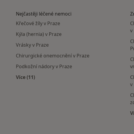
Nejčastěji léčené nemoci
Z
Křečové žíly v Praze
C
v
Kýla (hernia) v Praze
C
Vrásky v Praze
P
Chirurgické onemocnění v Praze
C
Podkožní nádory v Praze
v
Více (11)
C
Více v kategorii: Nejčastěji léčené nemoci
v
C
z
V