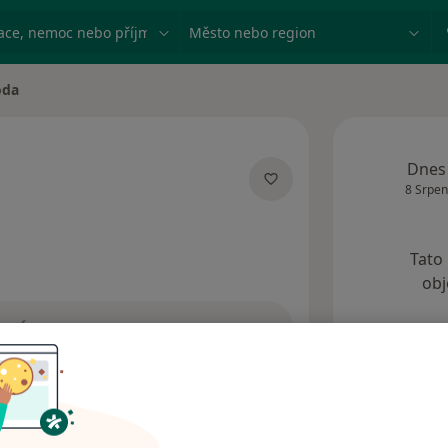
ace, nemoc nebo příjmení
Město nebo region
oda
Dnes
8 Srpen
acích
Tato
obj
zprávu
Adresy
Názory pacientů