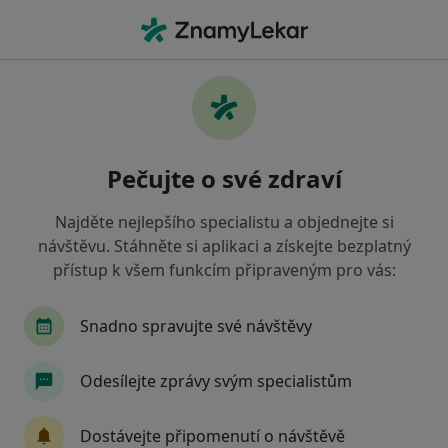
Hla
Chirurg • Mělník, středočeský
Filtry
Mapa
Chirurg Mělník
Pečujte o své zdraví
Jak řadíme výsledky vyhledávání?
Najděte nejlepšího specialistu a objednejte si
návštěvu. Stáhněte si aplikaci a získejte bezplatný
Jakou pojišťovnu máte?
přístup k všem funkcím připraveným pro vás:
Snadno spravujte své návštěvy
Odesílejte zprávy svým specialistům
Dostávejte připomenutí o návštěvě