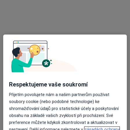
13 názorů
Pražská 528, Mělník
•
Mapa
Chirurgické oddělení Nemocnice Mělník
Tento specialista nenabízí online rezervaci termínu na této adrese.
Rezervovat termín
K dispozici jsou specialisté
Tito specialisté se nacházejí mimo Mělník,
středočeský, v oblastech blízkých vašemu
Respektujeme vaše soukromí
vyhledávání.
Přijetím povolujete nám a našim partnerům používat
soubory cookie (nebo podobné technologie) ke
shromažďování údajů pro statistické účely a poskytování
obsahu na základě vašich zvyklostí při procházení. Své
preference můžete kdykoli zkontrolovat a aktualizovat v
nastavení. Další informace naleznete v
zásadách ochrany