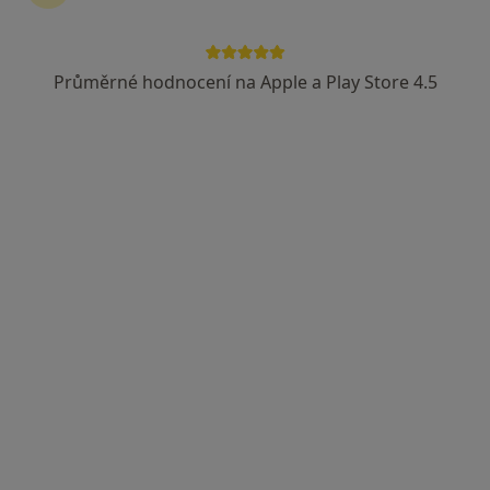
MUDr. Pavel Burda
Chirurg
Průměrné hodnocení na Apple a Play Store 4.5
17 názorů
M. Alše 462, Neratovice
•
Mapa
Ordinace specialisty - chirurgie
Tento specialista nenabízí online rezervaci termínu na této adrese.
Rezervovat termín
MUDr. Jiří Braborec