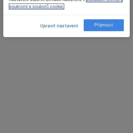
soukromí a souborů cookie.
MUDr. Silvia Tůmová
·
Více
Přijmout
Chirurg
Upravit nastavení
701 názorů
Jabloňová 8/2992, Praha 10, Praha
•
Mapa
Chirurgie Zahradní Město
Estetická medicína
1 000 Kč
Tento specialista nenabízí online rezervaci termínu na této adrese.
Rezervovat termín
Další specialisté ve vaší oblasti
Právě teď nemají žádná volná místa. Zkontrolujte,
zda se později neotevřou nová místa.