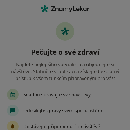
Hla
Gastroenterolog • Praha 13, Praha, hl město Praha
Filtry
Mapa
Gastroenterolog, Praha 13, Praha
Pečujte o své zdraví
Jak řadíme výsledky vyhledávání?
Najděte nejlepšího specialistu a objednejte si
návštěvu. Stáhněte si aplikaci a získejte bezplatný
Jakou pojišťovnu máte?
přístup k všem funkcím připraveným pro vás:
Všeobecná zdravotní pojišťovna
Zdravotní poj
Snadno spravujte své návštěvy
Odesílejte zprávy svým specialistům
Dostávejte připomenutí o návštěvě