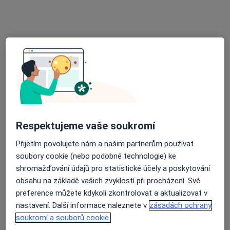
ISCARE Klinické centrum
·
Více
Gastroenterolog, Alergolog, Chirurg
6 názorů
Českomoravská 2510/19, Praha
•
Mapa
ISCARE Klinické centrum
Tato klinika nemá specialisty s dostupnými termíny v online kalendáři
Zobrazit profil
Respektujeme vaše soukromí
Přijetím povolujete nám a našim partnerům používat
soubory cookie (nebo podobné technologie) ke
shromažďování údajů pro statistické účely a poskytování
obsahu na základě vašich zvyklostí při procházení. Své
preference můžete kdykoli zkontrolovat a aktualizovat v
nastavení. Další informace naleznete v
zásadách ochrany
soukromí a souborů cookie.
Nemocnice sv. Alžběty Na Slupi