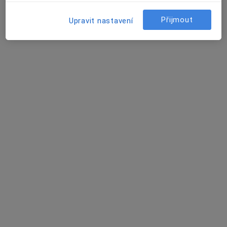
·
Více
Gastroenterolog, Alergolog, Imunolog
Přijmout
Upravit nastavení
Na Slupi 448/6,
•
Mapa
Nemocnice sv. Alžběty Na Slupi
Tato klinika nemá specialisty s dostupnými termíny v online kalendáři
Zobrazit profil
UNICARE MEDICAL CENTER s.r.o.
Gastroenterolog, Dentální hygienistka, hygienista,
·
Více
Dermatolog