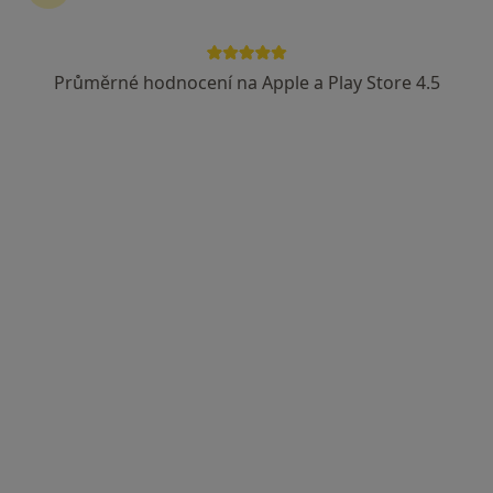
Průměrné hodnocení na Apple a Play Store 4.5
MUDr. Patrik Pecák
·
Více
Gastroenterolog, Chirurg
29 názorů
Bucharova 1281/2, Praha
•
Mapa
Akeso poliklinika
Tento specialista nenabízí online rezervaci termínu na této adrese.
Rezervovat termín