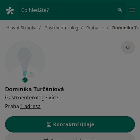
Hla
Co hledáte?
Hlavní Stránka
Gastroenterolog
Praha
Dominika Tu
Změna města
Dominika Turčániová
o specializacích
Gastroenterolog
·
Více
Praha
1 adresa
Kontaktní údaje