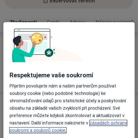
Rezervovat termín
Zkušenosti
Ceník
Adresy
Názory pacientů
Zkušenosti
Odborník na:
Gastroenterologie
Respektujeme vaše soukromí
Více
o zkušenostech
Přijetím povolujete nám a našim partnerům používat
soubory cookie (nebo podobné technologie) ke
shromažďování údajů pro statistické účely a poskytování
Služby a ceník služeb
obsahu na základě vašich zvyklostí při procházení. Své
Diagnostické vyšetření
preference můžete kdykoli zkontrolovat a aktualizovat v
Detaily
nastavení. Další informace naleznete v
zásadách ochrany
soukromí a souborů cookie.