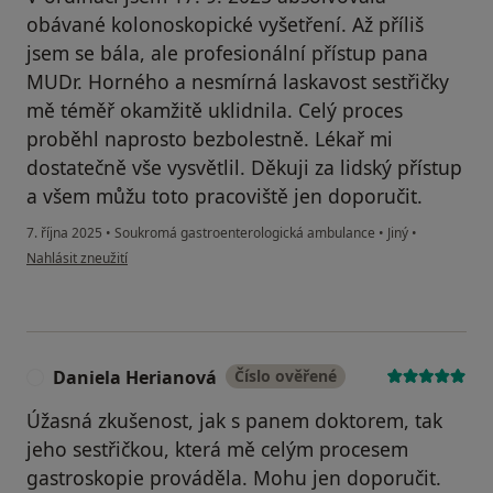
obávané kolonoskopické vyšetření. Až příliš
jsem se bála, ale profesionální přístup pana
MUDr. Horného a nesmírná laskavost sestřičky
mě téměř okamžitě uklidnila. Celý proces
proběhl naprosto bezbolestně. Lékař mi
dostatečně vše vysvětlil. Děkuji za lidský přístup
a všem můžu toto pracoviště jen doporučit.
7. října 2025
•
Soukromá gastroenterologická ambulance
•
Jiný
•
podle názoru uživatele Lenka Kotyzová
Nahlásit zneužití
Daniela Herianová
Číslo ověřené
D
Úžasná zkušenost, jak s panem doktorem, tak
jeho sestřičkou, která mě celým procesem
gastroskopie prováděla. Mohu jen doporučit.