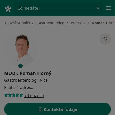
Hla
Co hledáte?
Hlavní Stránka
Gastroenterolog
Praha
Roman Horn
Změna města
MUDr.
Roman Horný
o specializacích
Gastroenterolog
·
Více
Praha
1 adresa
73 názorů
Kontaktní údaje