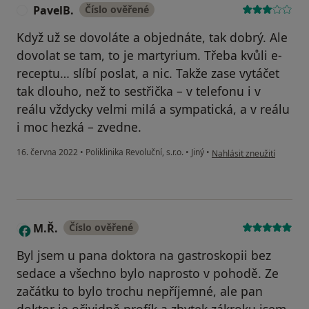
PavelB.
Číslo ověřené
P
Když už se dovoláte a objednáte, tak dobrý. Ale
dovolat se tam, to je martyrium. Třeba kvůli e-
receptu… slíbí poslat, a nic. Takže zase vytáčet
tak dlouho, než to sestřička – v telefonu i v
reálu vždycky velmi milá a sympatická, a v reálu
i moc hezká – zvedne.
podle názoru uživatele Pa
16. června 2022
•
Poliklinika Revoluční, s.r.o.
•
Jiný
•
Nahlásit zneužití
M.Ř.
Číslo ověřené
M
Byl jsem u pana doktora na gastroskopii bez
sedace a všechno bylo naprosto v pohodě. Ze
začátku to bylo trochu nepříjemné, ale pan