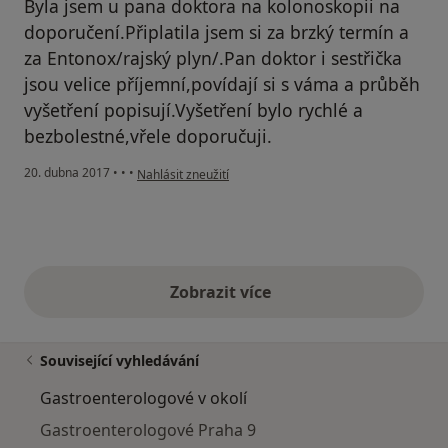
Byla jsem u pana doktora na kolonoskopii na
doporučení.Připlatila jsem si za brzký termín a
za Entonox/rajský plyn/.Pan doktor i sestřička
jsou velice příjemní,povídají si s váma a průběh
vyšetření popisují.Vyšetření bylo rychlé a
bezbolestné,vřele doporučuji.
podle názoru uživatele Váš účet byl odstraněn
20. dubna 2017
•
•
•
Nahlásit zneužití
Zobrazit více
výše uvedené názory
Související vyhledávání
Gastroenterologové v okolí
Gastroenterologové Praha 9