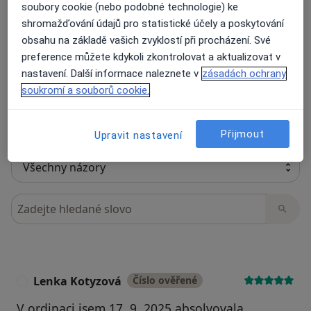
soubory cookie (nebo podobné technologie) ke
73 názorů
shromažďování údajů pro statistické účely a poskytování
obsahu na základě vašich zvyklostí při procházení. Své
Recenze pacientů jsou pro nás důležité.
preference můžete kdykoli zkontrolovat a aktualizovat v
Specialisté nemají možnost zaplatit za
nastavení. Další informace naleznete v
zásadách ochrany
odstranění nebo změnu recenze pacienta.
soukromí a souborů cookie.
Další informace o názorech
Další informace.
Přijmout
Upravit nastavení
Hledejte v názorech
Lenka Kotyzová
Číslo ověřené
L
V ordinaci jsem 17. 9. 2025 absolvovala