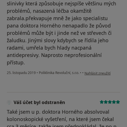
slinivky která způsobuje nejspíše většinu mých
problémů, nasazená léčba okamžitě
zabrala.překvapuje mně že jako specialistu
pana doktora Horného nenapadlo že původ
problémů může být i jinde než ve střevech či
žaludku. Jinými slovy kdybych se řídila jeho
radami, umřela bych hlady nacpaná
antidepresivy. Naprosto neprofesionální
přístup.
podle názoru uživatele Pac
25. listopadu 2019
•
Poliklinika Revoluční, s.r.o.
•
•
Nahlásit zneužití
Váš účet byl odstraněn
Také jsem u p. doktora Horného absolvoval
kolonoskopické vyšetření, na které jsem čekal
cca 3 měsíce, takže jsem předpokládal, že po p.