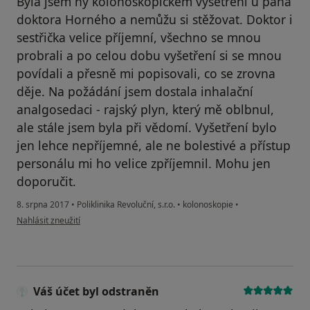
Byla jsem ny kolonoskopickém vyšetření u pana
doktora Horného a nemůžu si stěžovat. Doktor i
sestřička velice příjemní, všechno se mnou
probrali a po celou dobu vyšetření si se mnou
povídali a přesně mi popisovali, co se zrovna
děje. Na požádání jsem dostala inhalační
analgosedaci - rajský plyn, který mě oblbnul,
ale stále jsem byla při vědomí. Vyšetření bylo
jen lehce nepříjemné, ale ne bolestivé a přístup
personálu mi ho velice zpříjemnil. Mohu jen
doporučit.
8. srpna 2017
•
Poliklinika Revoluční, s.r.o.
•
kolonoskopie
•
podle názoru uživatele Váš účet byl odstraněn
Nahlásit zneužití
Váš účet byl odstraněn