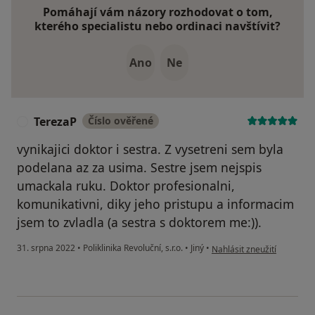
Pomáhají vám názory rozhodovat o tom,
kterého specialistu nebo ordinaci navštívit?
Ano
Ne
TerezaP
Číslo ověřené
T
vynikajici doktor i sestra. Z vysetreni sem byla
podelana az za usima. Sestre jsem nejspis
umackala ruku. Doktor profesionalni,
komunikativni, diky jeho pristupu a informacim
jsem to zvladla (a sestra s doktorem me:)).
podle názoru uživatele Te
31. srpna 2022
•
Poliklinika Revoluční, s.r.o.
•
Jiný
•
Nahlásit zneužití