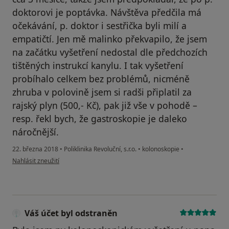
doktorovi je poptávka. Návštěva předčila má
očekávání, p. doktor i sestřička byli milí a
empatičtí. Jen mě malinko překvapilo, že jsem
na začátku vyšetření nedostal dle předchozích
tištěných instrukcí kanylu. I tak vyšetření
probíhalo celkem bez problémů, nicméně
zhruba v polovině jsem si radši připlatil za
rajský plyn (500,- Kč), pak již vše v pohodě –
resp. řekl bych, že gastroskopie je daleko
náročnější.
22. března 2018
•
Poliklinika Revoluční, s.r.o.
•
kolonoskopie
•
podle názoru uživatele Váš účet byl odstraněn
Nahlásit zneužití
Váš účet byl odstraněn