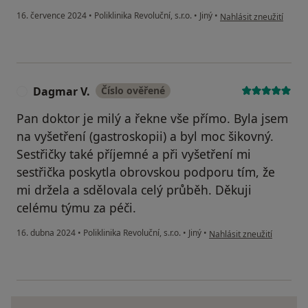
podle názoru uživatele
16. července 2024
•
Poliklinika Revoluční, s.r.o.
•
Jiný
•
Nahlásit zneužití
Dagmar V.
Číslo ověřené
D
Pan doktor je milý a řekne vše přímo. Byla jsem
na vyšetření (gastroskopii) a byl moc šikovný.
Sestřičky také příjemné a při vyšetření mi
sestřička poskytla obrovskou podporu tím, že
mi držela a sdělovala celý průběh. Děkuji
celému týmu za péči.
podle názoru uživatele D
16. dubna 2024
•
Poliklinika Revoluční, s.r.o.
•
Jiný
•
Nahlásit zneužití