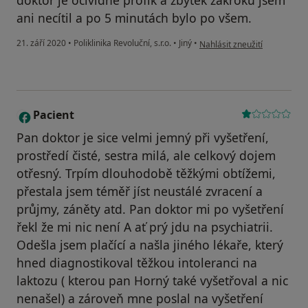
doktor je očividně profík a zbytek zákroku jsem
ani necítil a po 5 minutách bylo po všem.
podle názoru uživatele M.Ř.
21. září 2020
•
Poliklinika Revoluční, s.r.o.
•
Jiný
•
Nahlásit zneužití
Pacient
P
Pan doktor je sice velmi jemný při vyšetření,
prostředí čisté, sestra milá, ale celkový dojem
otřesný. Trpím dlouhodobě těžkými obtížemi,
přestala jsem téměř jíst neustálé zvracení a
průjmy, záněty atd. Pan doktor mi po vyšetření
řekl že mi nic není A ať prý jdu na psychiatrii.
Odešla jsem plačící a našla jiného lékaře, který
hned diagnostikoval těžkou intoleranci na
laktozu ( kterou pan Horný také vyšetřoval a nic
nenašel) a zároveň mne poslal na vyšetření