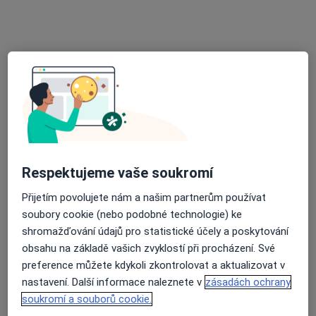
Klinika GHC, Centrum estetické medicíny
s.r.o.
·
Více
Gastroenterolog, Dermatolog, Diagnostik
6 názorů
Krakovská 8/581, Praha
•
Mapa
Klinika GHC, Centrum estetické medicíny s.r.o.
Tato klinika nemá specialisty s dostupnými termíny v online kalendáři
Zobrazit profil
Respektujeme vaše soukromí
Přijetím povolujete nám a našim partnerům používat
soubory cookie (nebo podobné technologie) ke
shromažďování údajů pro statistické účely a poskytování
obsahu na základě vašich zvyklostí při procházení. Své
preference můžete kdykoli zkontrolovat a aktualizovat v
nastavení. Další informace naleznete v
zásadách ochrany
soukromí a souborů cookie.
ISCARE Klinické centrum