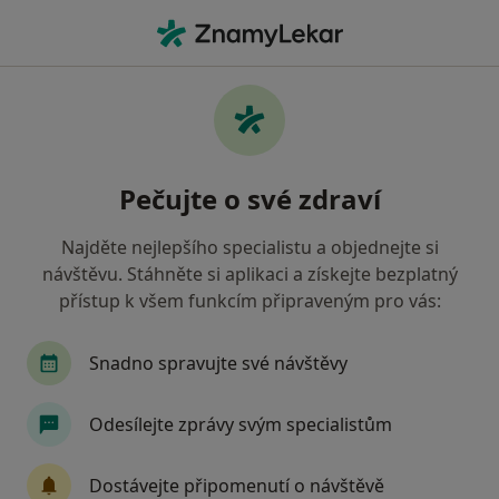
Hla
Gastroenterolog • Praha 5, Praha, hl město Praha
Filtry
Mapa
Gastroenterolog, Praha 5, Praha
Pečujte o své zdraví
Jak řadíme výsledky vyhledávání?
Najděte nejlepšího specialistu a objednejte si
návštěvu. Stáhněte si aplikaci a získejte bezplatný
Jakou pojišťovnu máte?
přístup k všem funkcím připraveným pro vás:
Všeobecná zdravotní pojišťovna
Zdravotní poj
Snadno spravujte své návštěvy
Odesílejte zprávy svým specialistům
Dostávejte připomenutí o návštěvě