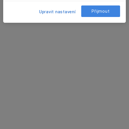
·
Více
Gastroenterolog, Alergolog, Chirurg
Přijmout
6 názorů
Upravit nastavení
Českomoravská 2510/19, Praha
•
Mapa
ISCARE Klinické centrum
Tato klinika nemá specialisty s dostupnými termíny v online kalendáři
Zobrazit profil
Nemocnice sv. Alžběty Na Slupi
·
Více
Gastroenterolog, Alergolog, Imunolog