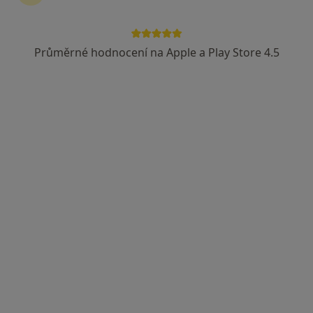
Průměrné hodnocení na Apple a Play Store 4.5
MUDr. Ludvík Winkler
·
Více
Gastroenterolog, Chirurg, Proktolog
13 názorů
Hviezdoslavova 25/509, Praha
•
Mapa
Palas Athéna s.r.o. - Klinika jednodenní chirurgie
Tento specialista nenabízí online rezervaci termínu na této adrese.
Rezervovat termín