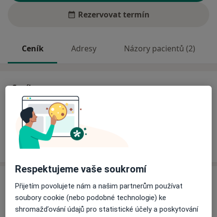
Rezervovat termín
Ceník
Adresy
Názory pacientů (2)
Ceník
Informace o službách a cenách nejsou k dispozici
Tento specialista ještě nepřidával žádné informace o
svých službách.
Respektujeme vaše soukromí
Adresa
Přijetím povolujete nám a našim partnerům používat
soubory cookie (nebo podobné technologie) ke
Ordinace
shromažďování údajů pro statistické účely a poskytování
Gen. Janouška 905,
Praha
198 00