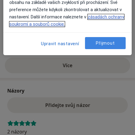
obsahu na základě vašich zvyklostí při procházení. Své
preference můžete kdykoli zkontrolovat a aktualizovat v
Přiblížit mapu
nastavení. Další informace naleznete v
zásadách ochrany
se otevře v nové záložce
soukromí a souborů cookie.
Dostupnost
Na této adrese online kalendář není aktivní
Přijmout
Co mám v takové situaci udělat?
Upravit nastavení
Více
o adrese
Názory
Přidejte svůj názor
2 názory