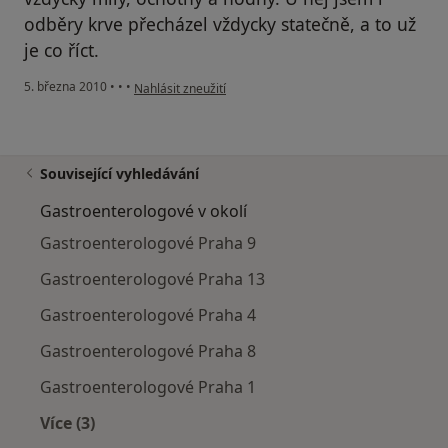
odběry krve přecházel vždycky statečně, a to už
je co říct.
podle názoru uživatele Pacient
5. března 2010
•
•
•
Nahlásit zneužití
Související vyhledávání
Gastroenterologové v okolí
Gastroenterologové Praha 9
Gastroenterologové Praha 13
Gastroenterologové Praha 4
Gastroenterologové Praha 8
Gastroenterologové Praha 1
Více (3)
Více v kategorii: Gastroenterologové v okolí