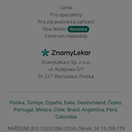
Ceník
Pro specialisty
Pro zdravotnická zařízení
Noa Notes
Novinka
Centrum nápovědy
Kontakt
ZnamyLekar - Hlavní stránka
ZnanyLekarz Sp. z o.o.
ul. Kolejowa 5/7
01-217 Warszawa, Polska
se otevře v nové záložce
se otevře v nové záložce
se otevře v nové záložce
se otevře v nové záložce
se otevře v 
se o
Polska
,
Türkiye
,
España
,
Italia
,
Deutschland
,
Česko
,
se otevře v nové záložce
se otevře v nové záložce
se otevře v nové záložce
se otevře v nové záložc
se otevře v 
se ote
Portugal
,
México
,
Chile
,
Brasil
,
Argentina
,
Perú
,
se otevře v nové záložce
Colombia
NAŘÍZENÍ (EU) 2022/2065 (DSA) článek 24: 15.395.179