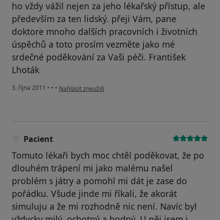
ho vždy vážil nejen za jeho lékařský přístup, ale
především za ten lidský. přeji Vám, pane
doktore mnoho dalších pracovních i životních
úspěchů a toto prosím vezměte jako mé
srdečné poděkování za Vaši péči. František
Lhoták
podle názoru uživatele Pacient
3. října 2011
•
•
•
Nahlásit zneužití
Pacient
Tomuto lékaři bych moc chtěl poděkovat, že po
dlouhém trápení mi jako malému našel
problém s játry a pomohl mi dát je zase do
pořádku. Všude jinde mi říkali, že akorát
simuluju a že mi rozhodně nic není. Navíc byl
vždycky milý, ochotný a hodný. U něj jsem i