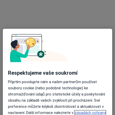
Rezervovat termín
Klinika GHC, Centrum estetické medicíny
Respektujeme vaše soukromí
s.r.o.
·
Více
Gastroenterolog, Dermatolog, Diagnostik
Přijetím povolujete nám a našim partnerům používat
6 názorů
soubory cookie (nebo podobné technologie) ke
shromažďování údajů pro statistické účely a poskytování
Krakovská 8/581, Praha
•
Mapa
obsahu na základě vašich zvyklostí při procházení. Své
Klinika GHC, Centrum estetické medicíny s.r.o.
preference můžete kdykoli zkontrolovat a aktualizovat v
Tato klinika nemá specialisty s dostupnými termíny v online kalendáři
nastavení. Další informace naleznete v
zásadách ochrany