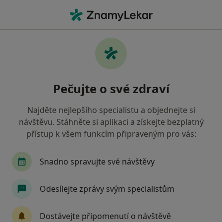
Hla
Gastroenterolog • Praha 6, Praha, hl město Praha
Filtry
Mapa
Gastroenterolog, Praha 6, Praha
Pečujte o své zdraví
Jak řadíme výsledky vyhledávání?
Najděte nejlepšího specialistu a objednejte si
návštěvu. Stáhněte si aplikaci a získejte bezplatný
Jakou pojišťovnu máte?
přístup k všem funkcím připraveným pro vás:
Všeobecná zdravotní pojišťovna
Snadno spravujte své návštěvy
Zdravotní pojišťovna ministerstva vnitra ČR
Odesílejte zprávy svým specialistům
Oborová zdravotní pojišťovna
Dostávejte připomenutí o návštěvě