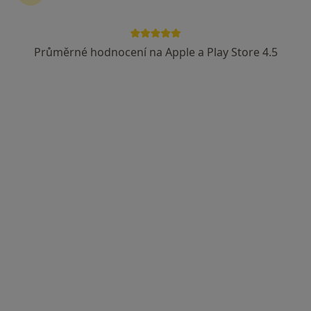
Česká průmyslová zdravotní pojišťovna
Vojenská zdravotní pojišťovna ČR
Průměrné hodnocení na Apple a Play Store 4.5
Zobrazit více
MUDr. Ludvík Winkler
·
Více
Gastroenterolog, Chirurg, Proktolog
13 názorů
Hviezdoslavova 25/509, Praha
•
Mapa
Palas Athéna s.r.o. - Klinika jednodenní chirurgie