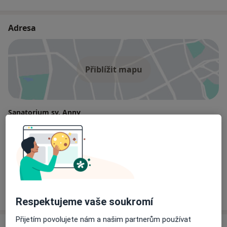
Adresa
Přiblížit mapu
Sanatorium sv. Anny
Luční 7a/2776, Praha 13000
Pojištění
Oborová zdravotní pojišťovna
Vojenská zdravotní pojišťovna ČR
Všeobecná zdravotní pojišťovna
Zdravotní pojišťovna ministerstva vnitra ČR
Respektujeme vaše soukromí
Přijetím povolujete nám a našim partnerům používat