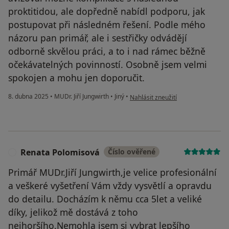
proktitidou, ale dopředně nabídl podporu, jak
postupovat při následném řešení. Podle mého
názoru pan primář, ale i sestřičky odvádějí
odborně skvělou práci, a to i nad rámec běžně
očekávatelných povinností. Osobně jsem velmi
spokojen a mohu jen doporučit.
podle názoru uživatele MB
8. dubna 2025
•
MUDr. Jiří Jungwirth
•
Jiný
•
Nahlásit zneužití
Renata Polomisová
Číslo ověřené
R
Primář MUDr.Jiří Jungwirth,je velice profesionální
a veškeré vyšetření Vám vždy vysvětlí a opravdu
do detailu. Docházím k němu cca 5let a veliké
díky, jelikož mě dostává z toho
nejhoršího.Nemohla jsem si vybrat lepšího