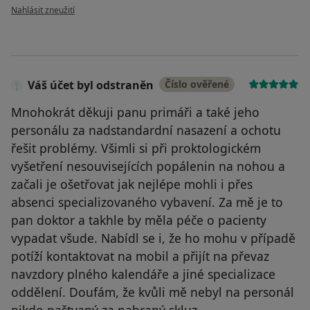
podle názoru uživatele Aneta Rezková
Nahlásit zneužití
Váš účet byl odstraněn
Číslo ověřené
Mnohokrát děkuji panu primáři a také jeho
personálu za nadstandardní nasazení a ochotu
řešit problémy. Všimli si při proktologickém
vyšetření nesouvisejících popálenin na nohou a
začali je ošetřovat jak nejlépe mohli i přes
absenci specializovaného vybavení. Za mě je to
pan doktor a takhle by měla péče o pacienty
vypadat všude. Nabídl se i, že ho mohu v případě
potíží kontaktovat na mobil a přijít na převaz
navzdory plného kalendáře a jiné specializace
oddělení. Doufám, že kvůli mě nebyl na personál
nikdo naštvaný za nabraný skluz.