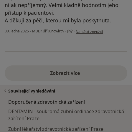
nijak nepříjemný. Velmi kladně hodnotím jeho
přístup k pacientovi.
A děkuji za péči, kterou mi byla poskytnuta.
podle názoru uživatele Hana Liško
30. ledna 2025
•
MUDr. Jiří Jungwirth
•
Jiný
•
Nahlásit zneužití
Zobrazit více
Související vyhledávání
Doporučená zdravotnická zařízení
DENTAMIN - soukromá zubní ordinace zdravotnická
zařízení Praze
Zubní lékařství zdravotnická zařízení Praze