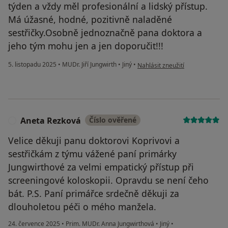
týden a vždy měl profesionální a lidský přístup.
Má úžasné, hodné, pozitivně naladěné
sestřičky.Osobně jednoznačně pana doktora a
jeho tým mohu jen a jen doporučit!!!
podle názoru uživatele Petr Fore
5. listopadu 2025
•
MUDr. Jiří Jungwirth
•
Jiný
•
Nahlásit zneužití
Aneta Rezková
Číslo ověřené
A
Velice děkuji panu doktorovi Koprivovi a
sestřičkám z týmu vážené paní primárky
Jungwirthové za velmi empatický přístup při
screeningové koloskopii. Opravdu se není čeho
bát. P.S. Paní primářce srdečně děkuji za
dlouholetou péči o mého manžela.
24. července 2025
•
Prim. MUDr. Anna Jungwirthová
•
Jiný
•