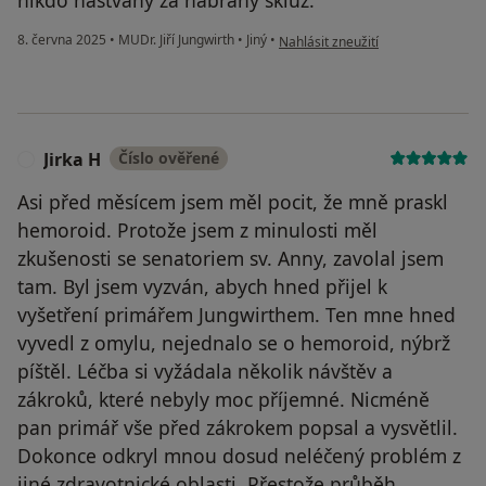
podle názoru uživatele Váš účet b
8. června 2025
•
MUDr. Jiří Jungwirth
•
Jiný
•
Nahlásit zneužití
Jirka H
Číslo ověřené
J
Asi před měsícem jsem měl pocit, že mně praskl
hemoroid. Protože jsem z minulosti měl
zkušenosti se senatoriem sv. Anny, zavolal jsem
tam. Byl jsem vyzván, abych hned přijel k
vyšetření primářem Jungwirthem. Ten mne hned
vyvedl z omylu, nejednalo se o hemoroid, nýbrž
píštěl. Léčba si vyžádala několik návštěv a
zákroků, které nebyly moc příjemné. Nicméně
pan primář vše před zákrokem popsal a vysvětlil.
Dokonce odkryl mnou dosud neléčený problém z
jiné zdravotnické oblasti. Přestože průběh