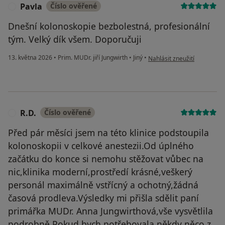
Pavla
Číslo ověřené
P
Dnešní kolonoskopie bezbolestná, profesionální
tým. Velký dík všem. Doporučuji
podle názoru uživatele Pavl
13. května 2026
•
Prim. MUDr. jiří Jungwirth
•
Jiný
•
Nahlásit zneužití
R.D.
Číslo ověřené
R
Před pár měsíci jsem na této klinice podstoupila
kolonoskopii v celkové anestezii.Od úplného
začátku do konce si nemohu stěžovat vůbec na
nic,klinika moderní,prostředí krásné,veškerý
personál maximálně vstřícný a ochotný,žádná
časová prodleva.Výsledky mi přišla sdělit paní
primářka MUDr. Anna Jungwirthová,vše vysvětlila
podrobně.Pokud bych potřebovala někdy něco z